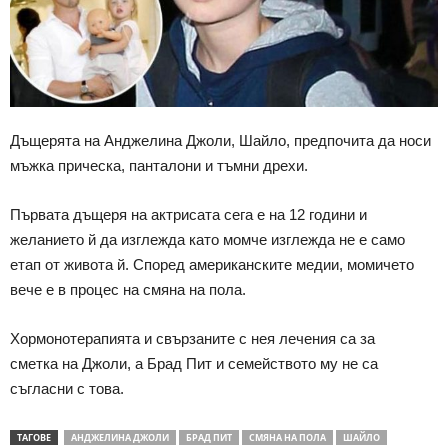
Дъщерята на Анджелина Джоли, Шайло, предпочита да носи
мъжка прическа, панталони и тъмни дрехи.
Първата дъщеря на актрисата сега е на 12 години и
желанието й да изглежда като момче изглежда не е само
етап от живота й. Според американските медии, момичето
вече е в процес на смяна на пола.
Хормонотерапията и свързаните с нея лечения са за
сметка на Джоли, а Брад Пит и семейството му не са
съгласни с това.
ТАГОВЕ
АНДЖЕЛИНА ДЖОЛИ
БРАД ПИТ
СМЯНА НА ПОЛА
ШАЙЛО