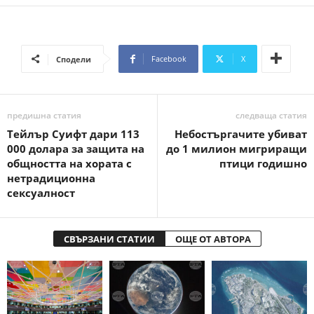
Facebook
X
Сподели
предишна статия
следваща статия
Тейлър Суифт дари 113
Небостъргачите убиват
000 долара за защита на
до 1 милион мигриращи
общността на хората с
птици годишно
нетрадиционна
сексуалност
СВЪРЗАНИ СТАТИИ
ОЩЕ ОТ АВТОРА