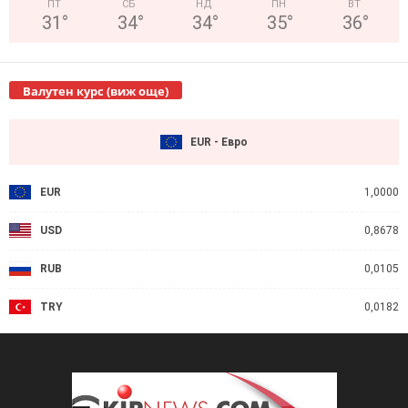
ПТ
СБ
НД
ПН
ВТ
31
°
34
°
34
°
35
°
36
°
Валутен курс (виж още)
EUR - Евро
EUR
1,0000
USD
0,8678
RUB
0,0105
TRY
0,0182