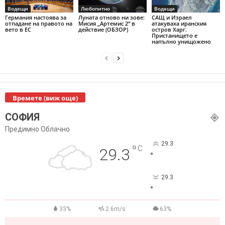
Водещи
Любопитно
Водещи
Германия настоява за
Луната отново ни зове:
САЩ и Израел
отпадане на правото на
Мисия „Артемис 2“ в
атакуваха иранския
вето в ЕС
действие (ОБЗОР)
остров Харг.
Пристанището е
напълно унищожено
Времете (виж още)
СОФИЯ
Предимно Облачно
29.3
°
C
29.3
°
29.3
°
33%
2.6m/s
63%