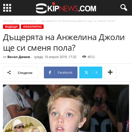
Начало
Любопитно
Дъщерята на Анжелина Джоли ще си сменя пола?
ВОДЕЩИ
ЛЮБОПИТНО
Дъщерята на Анжелина Джоли
ще си сменя пола?
от
Васил Димов
-
сряда, 10 април 2019, 17:32
4512
Facebook
X
Сподели