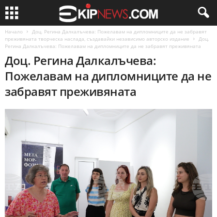
Начало
Доц. Регина Далкалъчева: Пожелавам на дипломниците да не забравят
преживяната творческа наслада, създавайки независимо авторско издание
Доц.
Регина Далкалъчева: Пожелавам на дипломниците да не забравят преживяната
Доц. Регина Далкалъчева:
Пожелавам на дипломниците да не
забравят преживяната