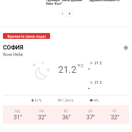
Кинг Къп"
Времете (виж още)
СОФИЯ
Ясно Небе
21.2
°
C
21.2
°
21.2
°
61%
1.2m/s
4%
НД
ПН
ВТ
СР
ЧТ
31
°
32
°
36
°
37
°
32
°