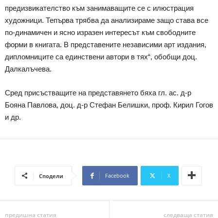
предизвикателство към занимаващите се с илюстрация
художници. Тепърва трябва да анализираме защо става все
по-динамичен и ясно изразен интересът към свободните
форми в книгата. В представените независими арт издания,
дипломниците са единствени автори в тях“, обобщи доц.
Далкалъчева.
Сред присъстващите на представянето бяха гл. ас. д-р
Бояна Павлова, доц. д-р Стефан Белишки, проф. Кирил Гогов
и др.
Facebook
X
Сподели
предишна статия
следваща статия