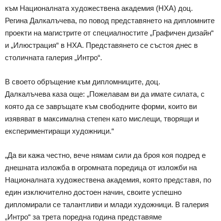
към Националната художествена академия (НХА) доц.
Регина Далкалъчева, по повод представянето на дипломните
проекти на магистрите от специалностите „Графичен дизайн“
и „Илюстрация“ в НХА. Представянето се състоя днес в
столичната галерия „Интро“.
В своето обръщение към дипломниците, доц.
Далкалъчева каза още: „Пожелавам ви да имате силата, с
която да се завръщате към свободните форми, които ви
изявяват в максимална степен като мислещи, творящи и
експериментиращи художници.“
„Да ви кажа честно, вече нямам сили да броя коя подред е
днешната изложба в огромната поредица от изложби на
Националната художествена академия, която представя, по
един изключително достоен начин, своите успешно
дипломирали се талантливи и млади художници. В галерия
„Интро“ за трета поредна година представяме