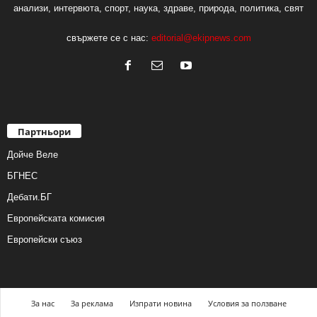
анализи, интервюта, спорт, наука, здраве, природа, политика, свят
свържете се с нас:
editorial@ekipnews.com
Партньори
Дойче Веле
БГНЕС
Дебати.БГ
Европейската комисия
Европейски съюз
За нас
За реклама
Изпрати новина
Условия за ползване