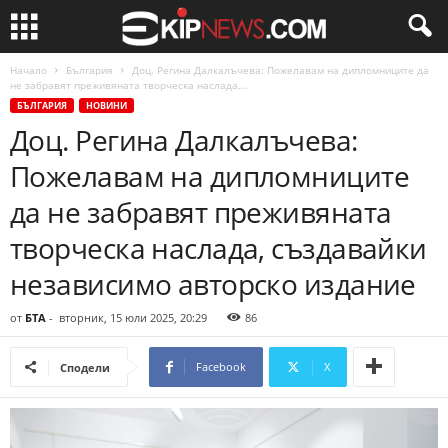
Начало
България
Доц. Регина Далкалъчева: Пожелавам на дипломниците да
не забравят преживяната творческа наслада,...
БЪЛГАРИЯ
НОВИНИ
Доц. Регина Далкалъчева:
Пожелавам на дипломниците
да не забравят преживяната
творческа наслада, създавайки
независимо авторско издание
от
БТА
-
вторник, 15 юли 2025, 20:29
86
Facebook
X
Сподели