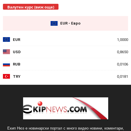
Валутен курс (виж още)
EUR - Евро
EUR
1,0000
USD
0,8650
RUB
0,0106
TRY
0,0181
Екип Нюз е новинарски портал с много видео новини, коментари,