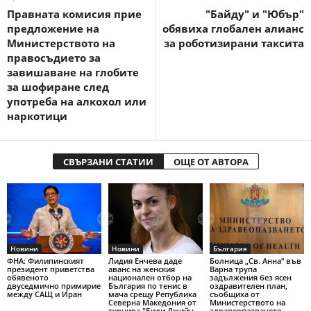
Правната комисия прие
"Байду" и "Юбър"
предложение на
обявиха глобален алианс
Министерството на
за роботизирани таксита
правосъдието за
завишаване на глобите
за шофиране след
употреба на алкохол или
наркотици
СВЪРЗАНИ СТАТИИ
ОЩЕ ОТ АВТОРА
Новини
Новини
България
ФНА: Филипинският
Лидия Енчева даде
Болница „Св. Анна“ във
президент приветства
аванс на женския
Варна трупа
обявеното
национален отбор на
задължения без ясен
двуседмично примирие
България по тенис в
оздравителен план,
между САЩ и Иран
мача срещу Република
съобщиха от
Северна Македония от
Министерството на
турнира "Били Джийн
здравеопазването