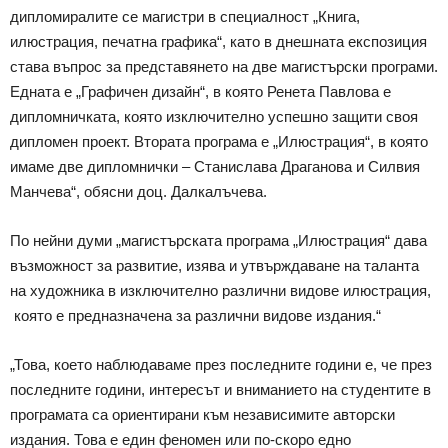
дипломиралите се магистри в специалност „Книга,
илюстрация, печатна графика“, като в днешната експозиция
става въпрос за представянето на две магистърски програми.
Едната е „Графичен дизайн“, в която Ренета Павлова е
дипломничката, която изключително успешно защити своя
дипломен проект. Втората програма е „Илюстрация“, в която
имаме две дипломнички – Станислава Драганова и Силвия
Манчева“, обясни доц. Далкалъчева.
По нейни думи „магистърската програма „Илюстрация“ дава
възможност за развитие, изява и утвърждаване на таланта
на художника в изключително различни видове илюстрация,
която е предназначена за различни видове издания.“
„Това, което наблюдаваме през последните години е, че през
последните години, интересът и вниманието на студентите в
програмата са ориентирани към независимите авторски
издания. Това е един феномен или по-скоро едно