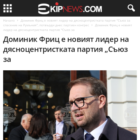
Начало
Доминик Фриц е новият лидер на дясноцентристката партия "Съюз за
спасение на Румъния", потвърди днес партиен конгрес
Доминик Фриц е новият
лидер на дясноцентристката партия "Съюз за
Доминик Фриц е новият лидер на
дясноцентристката партия „Съюз
за