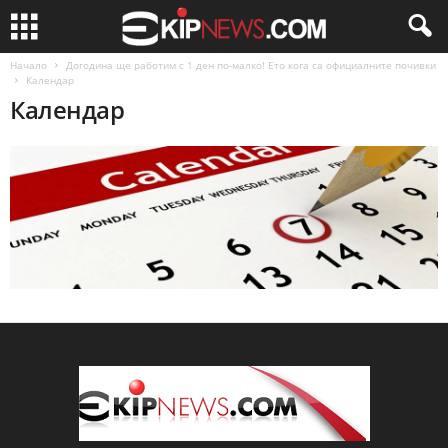
Начало
Догодина ще работим с 1 ден по-малко! Ето кога са официалните почивки
Календар
Календар