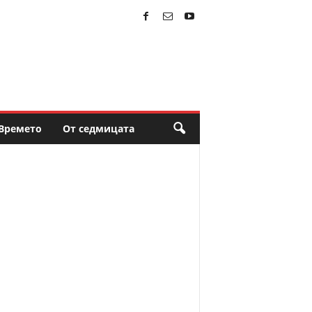
Времето
От седмицата