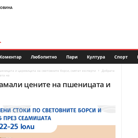
НОВИНА
Коментар
Любопитно
Пари
Култура
Спорт
еницата и царевицата на световните борси, смятат експерти
Добрата
ата на
намали цените на пшеницата и