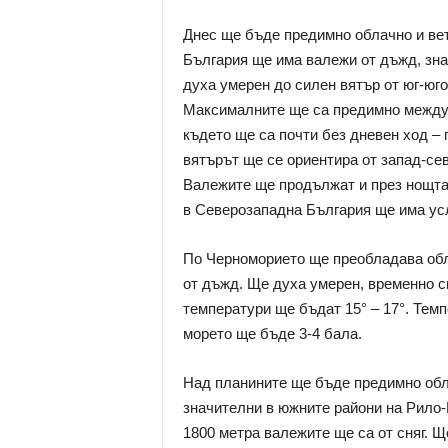
Днес ще бъде предимно облачно и вет
България ще има валежи от дъжд, зна
духа умерен до силен вятър от юг-юго
Максималните ще са предимно между 1
където ще са почти без дневен ход – 
вятърът ще се ориентира от запад-се
Валежите ще продължат и през нощта
в Северозападна България ще има ус
По Черноморието ще преобладава обл
от дъжд. Ще духа умерен, временно с
температури ще бъдат 15° – 17°. Темп
морето ще бъде 3-4 бала.
Над планините ще бъде предимно обл
значителни в южните райони на Рило-
1800 метра валежите ще са от сняг. Щ