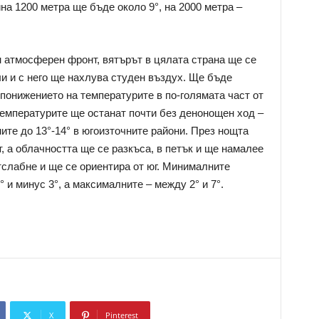
а 1200 метра ще бъде около 9°, на 2000 метра –
н атмосферен фронт, вятърът в цялата страна ще се
ли и с него ще нахлува студен въздух. Ще бъде
 понижението на температурите в по-голямата част от
Температурите ще останат почти без денонощен ход –
ните до 13°-14° в югоизточните райони. През нощта
, а облачността ще се разкъса, в петък и ще намалее
слабне и ще се ориентира от юг. Минималните
и минус 3°, а максималните – между 2° и 7°.
X
Pinterest