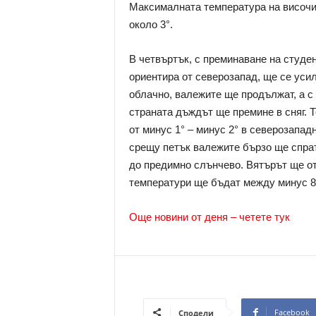
Максималната температура на височин
около 3°.
В четвъртък, с преминаване на студе
ориентира от северозапад, ще се уси
облачно, валежите ще продължат, а с
страната дъждът ще премине в сняг. 
от минус 1° – минус 2° в северозапад
срещу петък валежите бързо ще спрат
до предимно слънчево. Вятърът ще от
температури ще бъдат между минус 8° 
Още новини от деня – четете тук
Facebook
Сподели