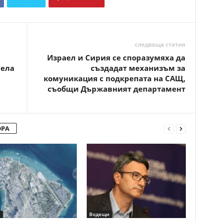
Copy URL
следваща статия
Израел и Сирия се споразумяха да
рела
създадат механизъм за
комуникация с подкрепата на САЩ,
съобщи Държавният департамент
ОРА
и
Водещи