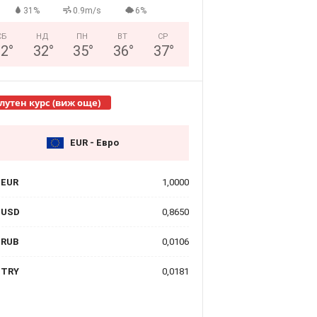
31%
0.9m/s
6%
СБ
НД
ПН
ВТ
СР
32
°
32
°
35
°
36
°
37
°
лутен курс (виж още)
EUR - Евро
EUR
1,0000
USD
0,8650
RUB
0,0106
TRY
0,0181