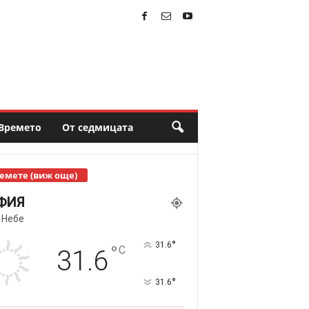
Времето
От седмицата
емете (виж още)
ФИЯ
 Небе
°
31.6
°
C
31.6
°
31.6