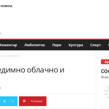
 НОВИНА
Коментар
Любопитно
Пари
Култура
Спорт
чно и ветровито
Вр
едимно облачно и
СО
Ясно
1
X
Pinterest