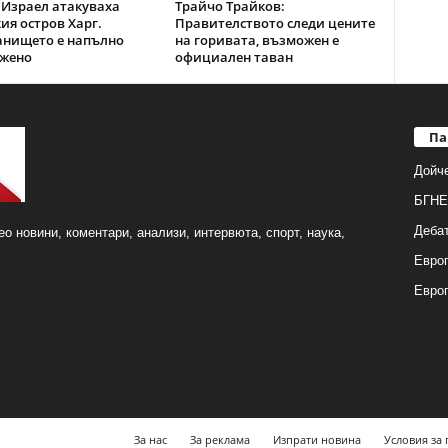
Израел атакуваха
Трайчо Трайков:
ия остров Харг.
Правителството следи цените
анището е напълно
на горивата, възможен е
жено
официален таван
Па
Дойч
БГНЕ
Деба
о новини, коментари, анализи, интервюта, спорт, наука,
Европ
Евро
За нас
За реклама
Изпрати новина
Условия за 