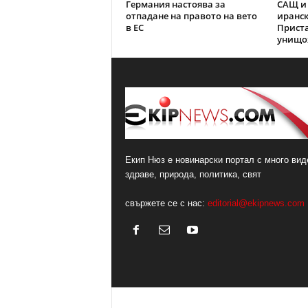
Германия настоява за
САЩ и 
отпадане на правото на вето
иранск
в ЕС
Прист
унищо
Екип Нюз е новинарски портал с много виде
здраве, природа, политика, свят
свържете се с нас:
editorial@ekipnews.com