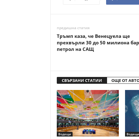
предишна статия
Тръмп каза, че Венецуела ще
прехвърли 30 до 50 милиона ба
петрол на САЩ
СВЪРЗАНИ СТАТИИ
ОЩЕ ОТ АВТ
Водещи
Водещ