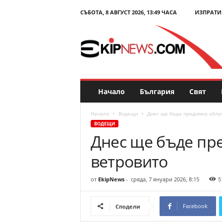
СЪБОТА, 8 АВГУСТ 2026, 13:49 ЧАСА
ИЗПРАТИ
E
k
i
p
N
e
w
s
Начало
България
Свят
.
c
Начало
Водещи
Днес ще бъде предимно обла
o
ВОДЕЩИ
m
Днес ще бъде пр
–
Н
ветровито
о
в
и
от
EkipNews
-
сряда, 7 януари 2026, 8:15
5
н
и
Facebook
Сподели
и
к