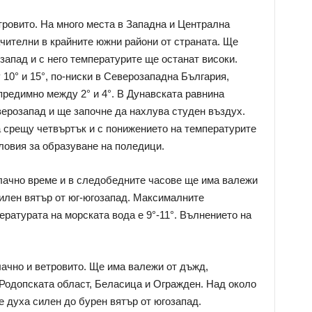
ровито. На много места в Западна и Централна
чителни в крайните южни райони от страната. Ще
запад и с него температурите ще останат високи.
0° и 15°, по-ниски в Северозападна България,
предимно между 2° и 4°. В Дунавската равнина
верозапад и ще започне да нахлува студен въздух.
 срещу четвъртък и с понижението на температурите
ловия за образуване на поледици.
ачно време и в следобедните часове ще има валежи
илен вятър от юг-югозапад. Максималните
ературата на морската вода е 9°-11°. Вълнението на
ачно и ветровито. Ще има валежи от дъжд,
Родопската област, Беласица и Огражден. Над около
е духа силен до бурен вятър от югозапад.