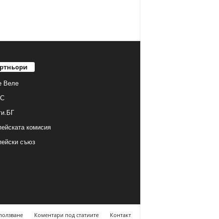
ртньори
е Веле
С
ти.БГ
ейската комисия
пейски съюз
ползване
Коментари под статиите
Контакт