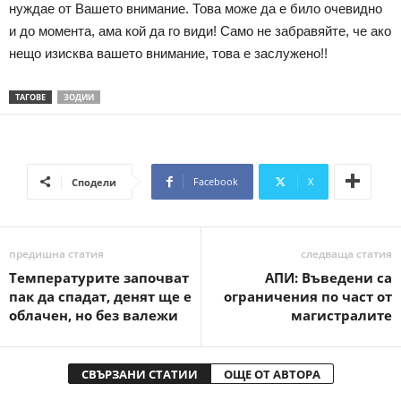
нуждае от Вашето внимание. Това може да е било очевидно
и до момента, ама кой да го види! Само не забравяйте, че ако
нещо изисква вашето внимание, това е заслужено!!
ТАГОВЕ
ЗОДИИ
Facebook
X
Сподели
предишна статия
следваща статия
Температурите започват
АПИ: Въведени са
пак да спадат, денят ще е
ограничения по част от
облачен, но без валежи
магистралите
СВЪРЗАНИ СТАТИИ
ОЩЕ ОТ АВТОРА