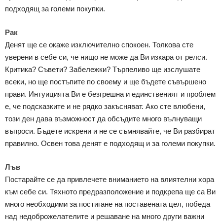
подходящ за големи покупки.
Рак
Денят ще се окаже изключително спокоен. Толкова сте
уверени в себе си, че нищо не може да Ви изкара от релси.
Критика? Съвети? Забележки? Търпеливо ще изслушате
всеки, но ще постъпите по своему и ще бъдете съвършено
прави. Интуицията Ви е безгрешна и единственият и проблем
е, че подсказките и не рядко закъсняват. Ако сте влюбени,
този ден дава възможност да обсъдите много вълнуващи
въпроси. Бъдете искрени и не се съмнявайте, че Ви разбират
правилно. Освен това денят е подходящ и за големи покупки.
Лъв
Постарайте се да привлечете вниманието на влиятелни хора
към себе си. Тяхното предразположение и подкрепа ще са Ви
много необходими за постигане на поставената цел, победа
над недоброжелателите и решаване на много други важни