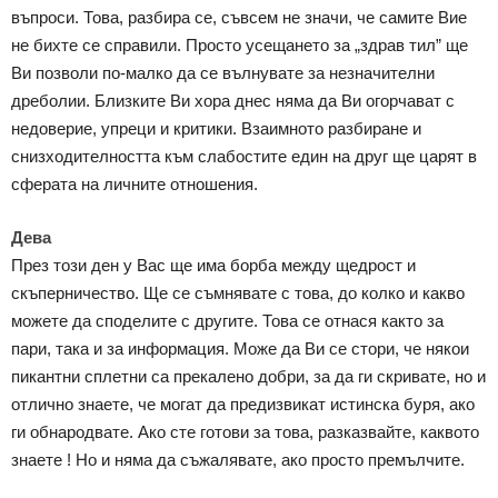
въпроси. Това, разбира се, съвсем не значи, че самите Вие
не бихте се справили. Просто усещането за „здрав тил” ще
Ви позволи по-малко да се вълнувате за незначителни
дреболии. Близките Ви хора днес няма да Ви огорчават с
недоверие, упреци и критики. Взаимното разбиране и
снизходителността към слабостите един на друг ще царят в
сферата на личните отношения.
Дева
През този ден у Вас ще има борба между щедрост и
скъперничество. Ще се съмнявате с това, до колко и какво
можете да споделите с другите. Това се отнася както за
пари, така и за информация. Може да Ви се стори, че някои
пикантни сплетни са прекалено добри, за да ги скривате, но и
отлично знаете, че могат да предизвикат истинска буря, ако
ги обнародвате. Ако сте готови за това, разказвайте, каквото
знаете ! Но и няма да съжалявате, ако просто премълчите.