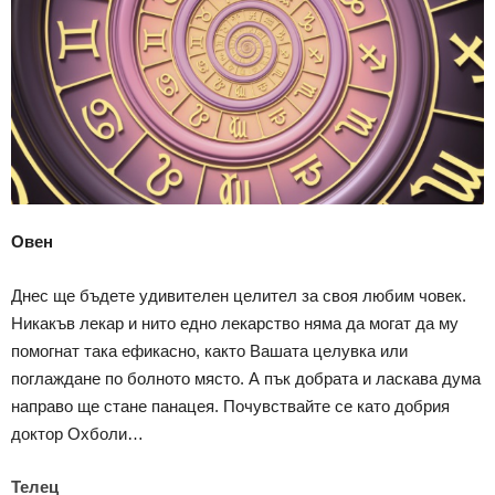
Овен
Днес ще бъдете удивителен целител за своя любим човек.
Никакъв лекар и нито едно лекарство няма да могат да му
помогнат така ефикасно, както Вашата целувка или
поглаждане по болното място. А пък добрата и ласкава дума
направо ще стане панацея. Почувствайте се като добрия
доктор Охболи…
Телец