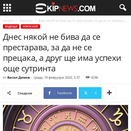
Начало
Хороскоп
Днес някой не бива да се престарава, за да не се прецака,...
ВОДЕЩИ
ХОРОСКОП
Днес някой не бива да се
престарава, за да не се
прецака, а друг ще има успехи
още сутринта
от
Васил Димов
-
сряда, 19 февруари 2020, 5:37
4296
Facebook
X
Сподели