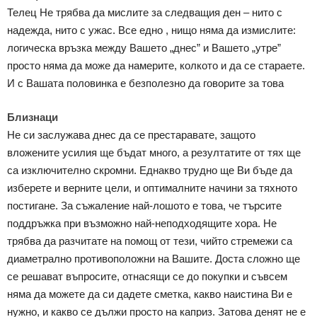
Телец Не трябва да мислите за следващия ден – нито с
надежда, нито с ужас. Все едно , нищо няма да измислите:
логическа връзка между Вашето „днес” и Вашето „утре”
просто няма да може да намерите, колкото и да се стараете.
И с Вашата половинка е безполезно да говорите за това
Близнаци
Не си заслужава днес да се престаравате, защото
вложените усилия ще бъдат много, а резултатите от тях ще
са изключително скромни. Еднакво трудно ще Ви бъде да
изберете и верните цели, и оптималните начини за тяхното
постигане. За съжаление най-лошото е това, че търсите
поддръжка при възможно най-неподходящите хора. Не
трябва да разчитате на помощ от тези, чийто стремежи са
диаметрално противоположни на Вашите. Доста сложно ще
се решават въпросите, отнасящи се до покупки и съвсем
няма да можете да си дадете сметка, какво наистина Ви е
нужно, и какво се дължи просто на каприз. Затова денят не е