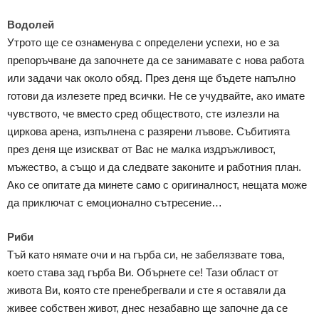
Водолей
Утрото ще се ознаменува с определени успехи, но е за
препоръчване да започнете да се занимавате с нова работа
или задачи чак около обяд. През деня ще бъдете напълно
готови да излезете пред всички. Не се учудвайте, ако имате
чувството, че вместо сред обществото, сте излезли на
циркова арена, изпълнена с разярени лъвове. Събитията
през деня ще изискват от Вас не малка издръжливост,
мъжество, а също и да следвате законите и работния план.
Ако се опитате да минете само с оригиналност, нещата може
да приключат с емоционално сътресение…
Риби
Тъй като нямате очи и на гърба си, не забелязвате това,
което става зад гърба Ви. Обърнете се! Тази област от
живота Ви, която сте пренебрегвали и сте я оставяли да
живее собствен живот, днес незабавно ще започне да се