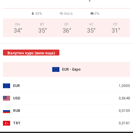
°
43%
3m/s
0%
ПН
ВТ
СР
ЧТ
ПТ
34
°
35
°
36
°
35
°
31
°
Валутен курс (виж още)
EUR - Евро
EUR
1,0000
USD
0,8648
RUB
0,0105
TRY
0,0181