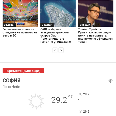
Водещи
Водещи
Водещи
Германия настоява за
САЩ и Израел
Трайчо Трайков:
отпадане на правото на
атакуваха иранския
Правителството следи
вето в ЕС
остров Харг.
цените на горивата,
Пристанището е
възможен е официален
напълно унищожено
таван
Времете (виж още)
СОФИЯ
Ясно Небе
29.2
°
C
29.2
°
29.2