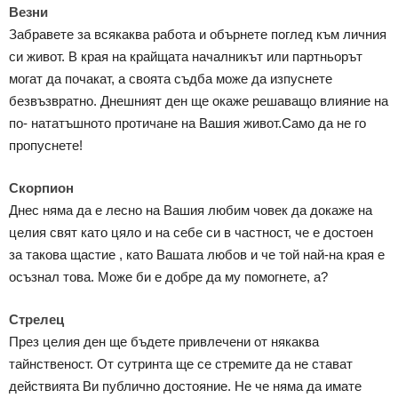
Везни
Забравете за всякаква работа и обърнете поглед към личния
си живот. В края на крайщата началникът или партньорът
могат да почакат, а своята съдба може да изпуснете
безвъзвратно. Днешният ден ще окаже решаващо влияние на
по- нататъшното протичане на Вашия живот.Само да не го
пропуснете!
Скорпион
Днес няма да е лесно на Вашия любим човек да докаже на
целия свят като цяло и на себе си в частност, че е достоен
за такова щастие , като Вашата любов и че той най-на края е
осъзнал това. Може би е добре да му помогнете, а?
Стрелец
През целия ден ще бъдете привлечени от някаква
тайнственост. От сутринта ще се стремите да не стават
действията Ви публично достояние. Не че няма да имате