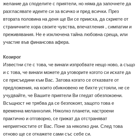
желание да споделите с приятели, но няма да започнете да
разгласявате идеите си за всичко и пред всички. През
втората половина на деня ще Ви се прииска, да скриете от
страничните хора своите чувства, впечатления , симпатии и
преживявания. Не е изключена тайна любовна среща, или
участие във финансова афера.
Козирог
Известни сте с това, че винаги изпробвате нещо ново, а също
и с това, че винаги можете да уговорите когото си искате да
се присъедини към Вас. Затова когато се отказвате от
предложения, на които обикновено не бихте устояли, не се
учудвайте, че Вашите приятели Ви гледат обезпокоени.
Всъщност не трябва да се безпокоят, защото това е
временна меланхолия. Няколко планети, настроени
практично и отговорно, се грижат да отстраняват
неприятностите от Вас. Поне за няколко дни. След това
отново ще се откажете сами със себе си.