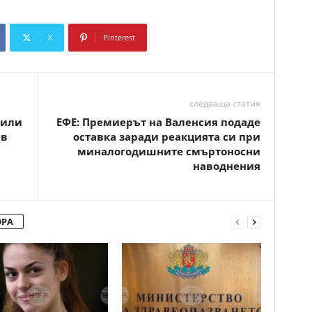
X
Pinterest
Copy URL
следваща статия
били
ЕФЕ: Премиерът на Валенсия подаде
 в
оставка заради реакцията си при
миналогодишните смъртоносни
наводнения
ОРА