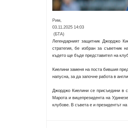
Рим,
03.11.2025 14:03
(БТА)
Легендарният защитник Джорджо Ки
стратегия, бе избран за съветник 
където ще бъде представител на клу
Киелини заменя на поста бившия пре
напусна, за да започне работа в англ
Джорджо Киелини се присъедини в с
Марота и вицепрезидента на Удинезе
клубове. В съвета е и президентът н