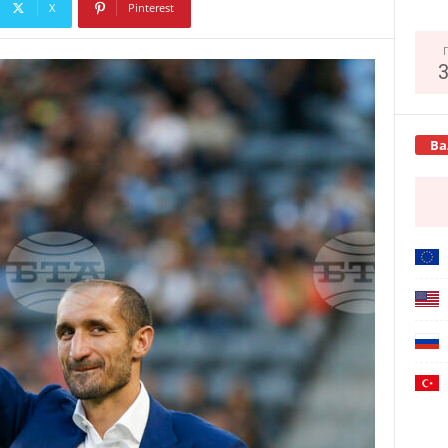
X
Pinterest
Copy URL
Ва