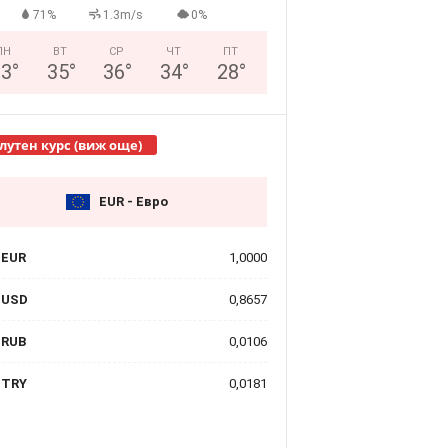
71%
1.3m/s
0%
ПН
ВТ
СР
ЧТ
ПТ
33
°
35
°
36
°
34
°
28
°
лутен курс (виж още)
EUR - Евро
EUR
1,0000
USD
0,8657
RUB
0,0106
TRY
0,0181