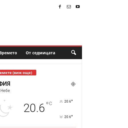
Времето
От седмицата
емете (виж още)
ФИЯ
 Небе
°
20.6
°
C
20.6
°
20.6