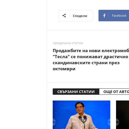
Facebook
Сподели
предишна статия
Продажбите на нови електромо
"Тесла" се понижават драстично
скандинавските страни през
октомври
СВЪРЗАНИ СТАТИИ
ОЩЕ ОТ АВТ