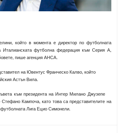
елини, който в момента е директор по футболната
на Италианската футболна федерация към Серия А,
бовете, пише агенция АНСА.
дставител на Ювентус Франческо Калво, който
ийския Астън Вила.
ъвета към президента на Интер Милано Джузепе
 Стефано Кампоча, като това са представителите на
а футболната Лига Ецио Симонели.