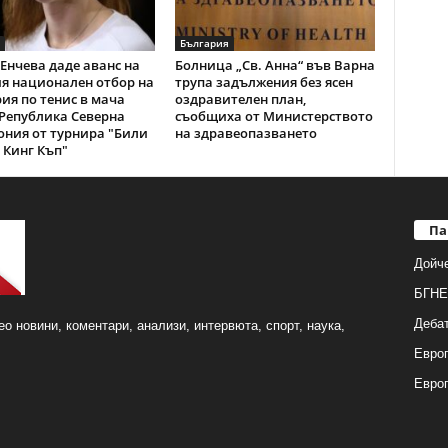
България
Енчева даде аванс на
Болница „Св. Анна“ във Варна
я национален отбор на
трупа задължения без ясен
ия по тенис в мача
оздравителен план,
Република Северна
съобщиха от Министерството
ния от турнира "Били
на здравеопазването
Кинг Къп"
Па
Дойч
БГНЕ
Деба
о новини, коментари, анализи, интервюта, спорт, наука,
Европ
Евро