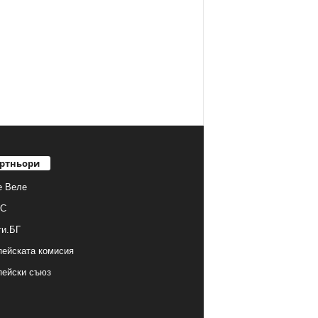
ртньори
е Веле
С
ти.БГ
ейската комисия
пейски съюз