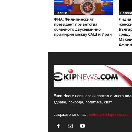
Новини
Новини
ФНА: Филипинският
Лидия 
президент приветства
женски
обявеното двуседмично
Българ
примирие между САЩ и Иран
срещу 
Македо
Джийн 
Екип Нюз е новинарски портал с много виде
здраве, природа, политика, свят
свържете се с нас:
editorial@ekipnews.com