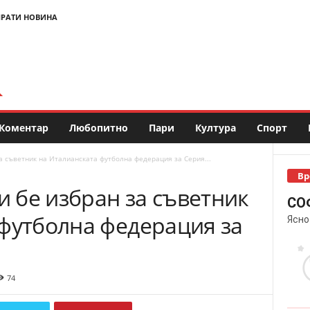
РАТИ НОВИНА
Коментар
Любопитно
Пари
Култура
Спорт
 съветник на Италианската футболна федерация за Серия...
Вр
 бе избран за съветник
СО
 футболна федерация за
Ясно
74