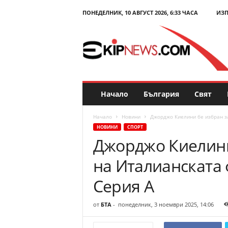
ПОНЕДЕЛНИК, 10 АВГУСТ 2026, 6:33 ЧАСА
ИЗП
E
k
i
p
N
e
w
s
Начало
България
Свят
.
c
Начало
Новини
Джорджо Киелини бе избран за
o
НОВИНИ
СПОРТ
m
Джорджо Киелини
–
Н
на Италианската
о
в
Серия А
и
н
от
БТА
-
понеделник, 3 ноември 2025, 14:06
и
и
к