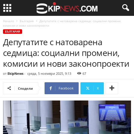
Начало
България
Депутатите с натоварена седмица: социални промени,
комисии и нови законопроекти
БЪЛГАРИЯ
Депутатите с натоварена
седмица: социални промени,
комисии и нови законопроекти
от
EkipNews
-
сряда, 5 ноември 2025, 9:13
67
Facebook
X
Сподели