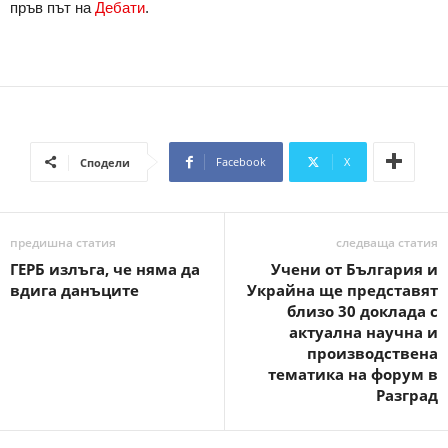
пръв път на
Дебати
.
Facebook
X
Сподели
предишна статия
следваща статия
ГЕРБ излъга, че няма да
Учени от България и
вдига данъците
Украйна ще представят
близо 30 доклада с
актуална научна и
производствена
тематика на форум в
Разград