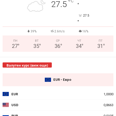
°
C
27.5
°
27.5
°
39%
2.6m/s
16%
ПН
ВТ
СР
ЧТ
ПТ
27
°
35
°
36
°
34
°
31
°
Валутен курс (виж още)
EUR - Евро
EUR
1,0000
USD
0,8663
RUB
0,0105