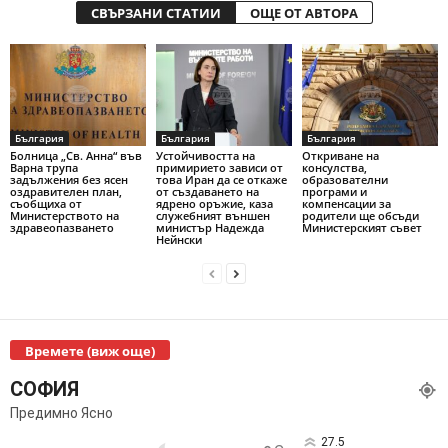
СВЪРЗАНИ СТАТИИ
ОЩЕ ОТ АВТОРА
България
България
България
Болница „Св. Анна“ във
Устойчивостта на
Откриване на
Варна трупа
примирието зависи от
консулства,
задължения без ясен
това Иран да се откаже
образователни
оздравителен план,
от създаването на
програми и
съобщиха от
ядрено оръжие, каза
компенсации за
Министерството на
служебният външен
родители ще обсъди
здравеопазването
министър Надежда
Министерският съвет
Нейнски
Времете (виж още)
СОФИЯ
Предимно Ясно
27.5