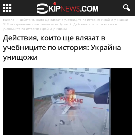
Начало
Действия, които ще влязат в учебниците по история: Украйна унищожи
34% от стратегическите самолети на Русия
Действия, които ще влязат в
учебниците по история: Украйна унищожи
Действия, които ще влязат в
учебниците по история: Украйна
унищожи