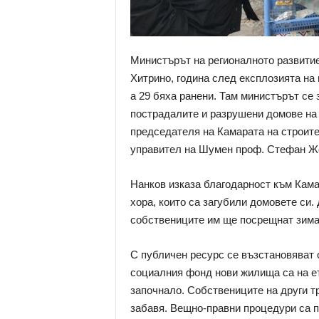
Министърът на регионалното развитие
Хитрино, година след експлозията на 
а 29 бяха ранени. Там министърът се 
пострадалите и разрушени домове на 
председателя на Камарата на строите
управител на Шумен проф. Стефан Же
Нанков изказа благодарност към Кама
хора, които са загубили домовете си. 
собствениците им ще посрещнат зима
С публичен ресурс се възстановяват 
социалния фонд нови жилища са на ет
започнало. Собствениците на други т
забавя. Вещно-правни процедури са п