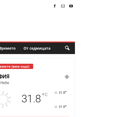
Времето
От седмицата
емете (виж още)
ФИЯ
 Небе
°
31.8
°
C
31.8
°
31.8