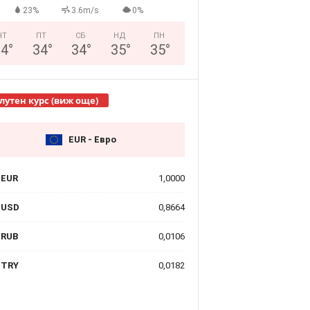
23%
3.6m/s
0%
ЧТ
ПТ
СБ
НД
ПН
34
°
34
°
34
°
35
°
35
°
лутен курс (виж още)
EUR - Евро
EUR
1,0000
USD
0,8664
RUB
0,0106
TRY
0,0182