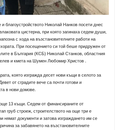
 и благоустройството Николай Нанков посети днес
влаковата цистерна, при която загинаха седем души,
запозна с хода на възстановителните работи на
хората. При посещението си той беше придружен от
лите в България (КСБ) Николай Станков, областния
лев и кмета на Шумен Любомир Христов .
рата, която изгражда десет нови къщи в селото за
Девет от сградите вече са почти готови и
та в нови домове.
още 13 къщи. Седем от финансираните от
ап груб строеж, строителството на още три е
ри нямат документи и затова изграждането им се
ричина за забавянето на възстановителните