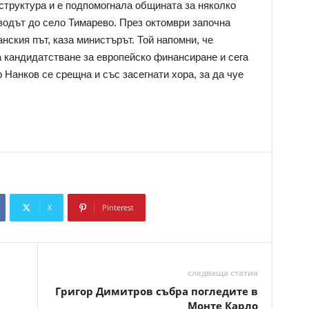
структура и е подпомогнала общината за няколко
оводът до село Тимарево. През октомври започна
нския път, каза министърът. Той напомни, че
 кандидатстване за европейско финансиране и сега
Нанков се срещна и със засегнати хора, за да чуе
X
Pinterest
Copy URL
следваща статия
Григор Димитров събра погледите в
Монте Карло