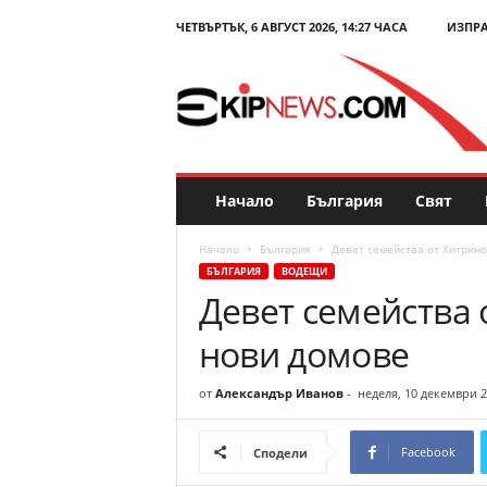
ЧЕТВЪРТЪК, 6 АВГУСТ 2026, 14:27 ЧАСА
ИЗПР
E
k
i
p
N
e
w
s
Начало
България
Свят
.
c
Начало
България
Девет семейства от Хитрино
o
БЪЛГАРИЯ
ВОДЕЩИ
m
Девет семейства 
–
Н
нови домове
о
в
и
от
Александър Иванов
-
неделя, 10 декември 2
н
и
Facebook
Сподели
и
к