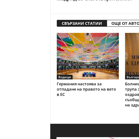
СВЪРЗАНИ СТАТИИ
ОЩЕ ОТ АВТ
Водещи
Българ
Германия настоява за
Болниц
отпадане на правото на вето
трупа 
в ЕС
оздрав
съобщ
на здр