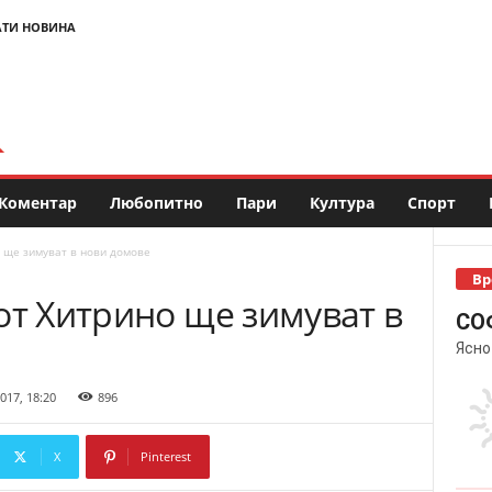
АТИ НОВИНА
Коментар
Любопитно
Пари
Култура
Спорт
 ще зимуват в нови домове
Вр
от Хитрино ще зимуват в
СО
Ясно
017, 18:20
896
X
Pinterest