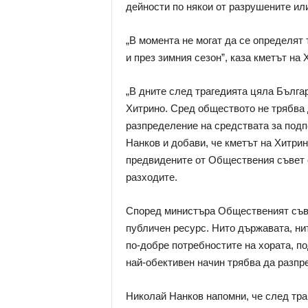
дейности по някои от разрушените ил
„В момента не могат да се определят 
и през зимния сезон”, каза кметът на
„В дните след трагедията цяла Българ
Хитрино. Сред обществото не трябва 
разпределение на средствата за подп
Нанков и добави, че кметът на Хитрин
предвидените от Обществения съвет 
разходите.
Според министъра Общественият съве
публичен ресурс. Нито държавата, ни
по-добре потребностите на хората, по
най-обективен начин трябва да разпр
Николай Нанков напомни, че след тра