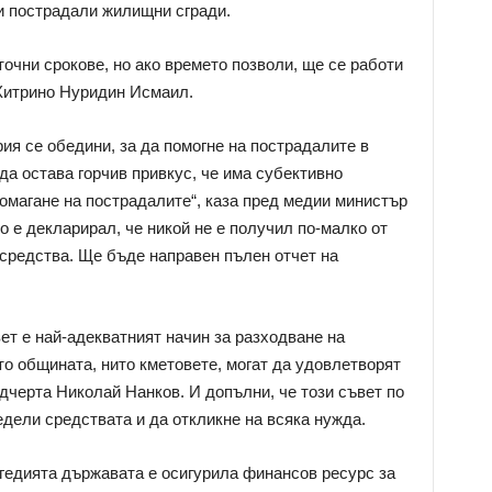
и пострадали жилищни сгради.
точни срокове, но ако времето позволи, ще се работи
 Хитрино Нуридин Исмаил.
ия се обедини, за да помогне на пострадалите в
да остава горчив привкус, че има субективно
омагане на пострадалите“, каза пред медии министър
о е декларирал, че никой не е получил по-малко от
средства. Ще бъде направен пълен отчет на
т е най-адекватният начин за разходване на
то общината, нито кметовете, могат да удовлетворят
дчерта Николай Нанков. И допълни, че този съвет по
едели средствата и да откликне на всяка нужда.
гедията държавата е осигурила финансов ресурс за