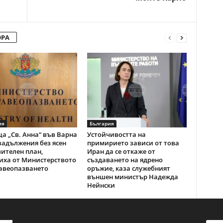
ОРА
ия
България
а „Св. Анна“ във Варна
Устойчивостта на
задължения без ясен
примирието зависи от това
ителен план,
Иран да се откаже от
иха от Министерството
създаването на ядрено
авеопазването
оръжие, каза служебният
външен министър Надежда
Нейнски