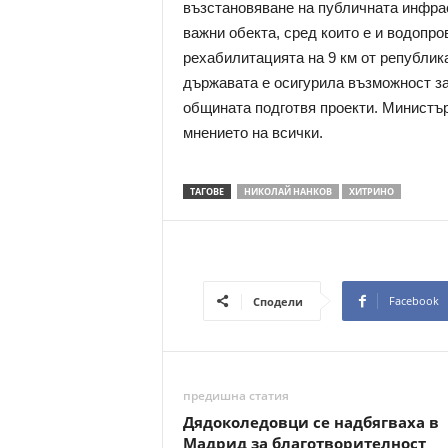
възстановяване на публичната инфра
важни обекта, сред които е и водопр
рехабилитацията на 9 км от република
държавата е осигурила възможност за
общината подготвя проекти. Министър 
мнението на всички.
ТАГОВЕ
НИКОЛАЙ НАНКОВ
ХИТРИНО
Facebook
Сподели
предишна статия
Дядоколедовци се надбягваха в
Мадрид за благотворителност