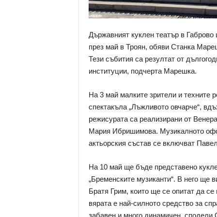
Държавният куклен театър в Габрово 
през май в Троян, обяви Станка Мареш
Тези събития са резултат от дългого
институции, подчерта Марешка.
На 3 май малките зрители и техните 
спектакъла „Лъжливото овчарче“, вдъ
режисурата са реализирани от Венера
Мария Ибришимова. Музикалното офо
актьорския състав се включват Павел
На 10 май ще бъде представено кукле
„Бременските музиканти“. В него ще в
Братя Грим, които ще се опитат да се 
вярата е най-силното средство за спр
забавен и много динамичен, сподели