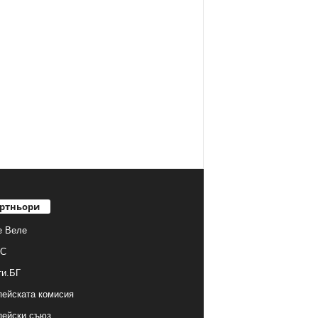
ртньори
е Веле
С
ти.БГ
ейската комисия
пейски съюз