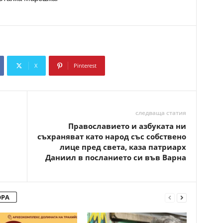
X
Pinterest
Copy URL
следваща статия
Православието и азбуката ни
съхраняват като народ със собствено
лице пред света, каза патриарх
Даниил в посланието си във Варна
ОРА