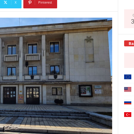
X
Pinterest
Copy URL
Ва