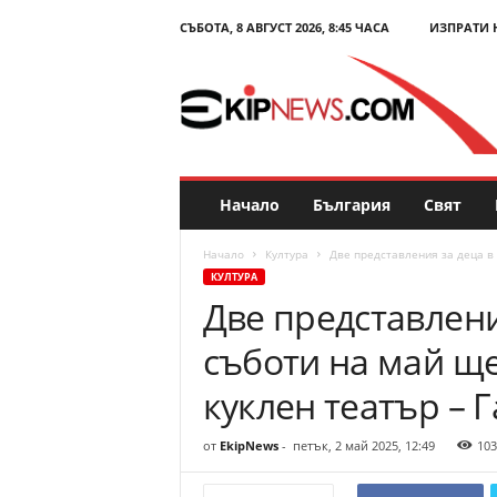
СЪБОТА, 8 АВГУСТ 2026, 8:45 ЧАСА
ИЗПРАТИ 
E
k
i
p
N
e
w
s
Начало
България
Свят
.
c
Начало
Култура
Две представления за деца в 
o
КУЛТУРА
m
Две представлени
–
Н
съботи на май щ
о
в
куклен театър – 
и
н
от
EkipNews
-
петък, 2 май 2025, 12:49
103
и
и
к