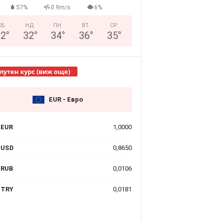
57%
0.9m/s
6%
СБ
НД
ПН
ВТ
СР
32
°
32
°
34
°
36
°
35
°
лутен курс (виж още)
EUR - Евро
EUR
1,0000
USD
0,8650
RUB
0,0106
TRY
0,0181