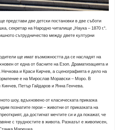
ще представи две детски постановки в две съботи
ка, секретар на Народно читалище „Наука – 1870 г.“.
дишното сътрудничество между двете културни
родители ще имат възможността да се насладят на
хновен от една от басните на Езоп. Драматизацията и
 Нечкова и Краси Кирчев, а сценографията е дело на
рмление е на Мирослав Моравски – Моро. В
 Кинчев, Петър Гайдаров и Янна Генчева.
ното шоу, вдъхновено от класическата приказка
идим познатите герои – животни от приказката на
преоткрият, да достигнат мечтите си и да покажат, че
авяне с трудностите в живота. Разказът е живописен,
 Станка Марешка.