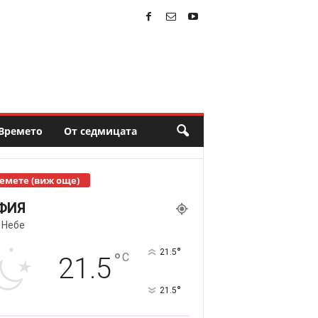
Времето
От седмицата
емете (виж още)
ФИЯ
 Небе
°
21.5
°
C
21.5
°
21.5