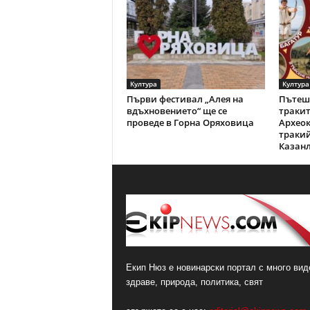
Култура
Култура
Първи фестивал „Алея на
Пътеше
вдъхновението“ ще се
тракит
проведе в Горна Оряховица
Археок
тракий
Казан
Екип Нюз е новинарски портал с много виде
здраве, природа, политика, свят