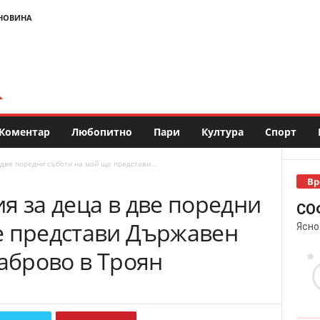
НОВИНА
Коментар
Любопитно
Пари
Култура
Спорт
две поредни съботи на май ще представи...
Вр
я за деца в две поредни
СО
е представи Държавен
Ясно
Габрово в Троян