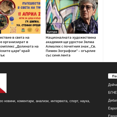
Култура
ствие в света на
Националната художествена
е организират в
академия ще удостои Зелма
омплекс „Долината на
Алмалех с почетния знак „Св.
ските царе“ край
Пимен Зографски“ – огърлие
лък
със синя лента
Па
Дойч
БГНЕ
Деба
о новини, коментари, анализи, интервюта, спорт, наука,
Европ
Евро