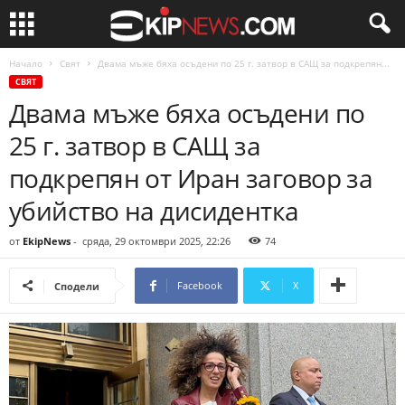
Начало
Свят
Двама мъже бяха осъдени по 25 г. затвор в САЩ за подкрепян...
СВЯТ
Двама мъже бяха осъдени по
25 г. затвор в САЩ за
подкрепян от Иран заговор за
убийство на дисидентка
от
EkipNews
-
сряда, 29 октомври 2025, 22:26
74
Facebook
X
Сподели