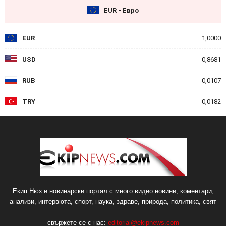
EUR - Евро
EUR
1,0000
USD
0,8681
RUB
0,0107
TRY
0,0182
Екип Нюз е новинарски портал с много видео новини, коментари,
анализи, интервюта, спорт, наука, здраве, природа, политика, свят
свържете се с нас:
editorial@ekipnews.com