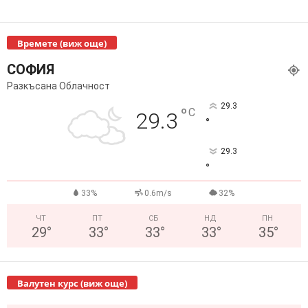
Времете (виж още)
СОФИЯ
Разкъсана Облачност
29.3
°
C
29.3
°
29.3
°
33%
0.6m/s
32%
ЧТ
ПТ
СБ
НД
ПН
29
°
33
°
33
°
33
°
35
°
Валутен курс (виж още)