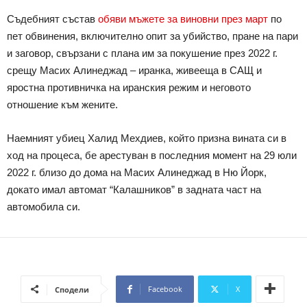
Съдебният състав
обяви мъжете за виновни през март
по
пет обвинения, включително опит за убийство, пране на пари
и заговор, свързани с плана им за покушение през 2022 г.
срещу Масих Алинеджад – иранка, живееща в САЩ и
яростна противничка на иранския режим и неговото
отношение към жените.
Наемният убиец Халид Мехдиев, който призна вината си в
ход на процеса, бе арестуван в последния момент на 29 юли
2022 г. близо до дома на Масих Алинеджад в Ню Йорк,
докато имал автомат “Калашников” в задната част на
автомобила си.
Facebook
X
Сподели