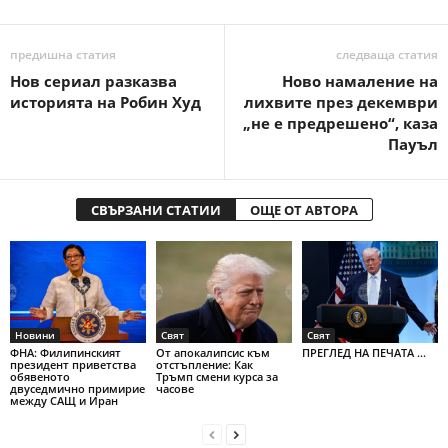
предишна статия
следваща статия
Нов сериал разказва
Ново намаление на
историята на Робин Худ
лихвите през декември
„не е предрешено“, каза
Пауъл
СВЪРЗАНИ СТАТИИ
ОЩЕ ОТ АВТОРА
Новини
Свят
Свят
ФНА: Филипинският
От апокалипсис към
ПРЕГЛЕД НА ПЕЧАТА ...
президент приветства
отстъпление: Как
обявеното
Тръмп смени курса за
двуседмично примирие
часове
между САЩ и Иран