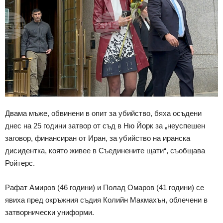
Двама мъже, обвинени в опит за убийство, бяха осъдени
днес на 25 години затвор от съд в Ню Йорк за „неуспешен
заговор, финансиран от Иран, за убийство на иранска
дисидентка, която живее в Съединените щати“, съобщава
Ройтерс.
Рафат Амиров (46 години) и Полад Омаров (41 години) се
явиха пред окръжния съдия Колийн Макмахън, облечени в
затворнически униформи.