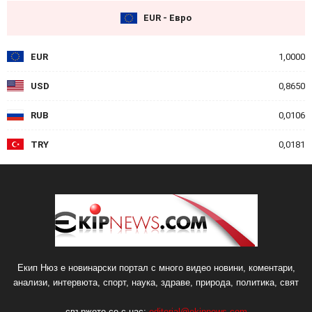
EUR - Евро
EUR
1,0000
USD
0,8650
RUB
0,0106
TRY
0,0181
Екип Нюз е новинарски портал с много видео новини, коментари,
анализи, интервюта, спорт, наука, здраве, природа, политика, свят
свържете се с нас:
editorial@ekipnews.com