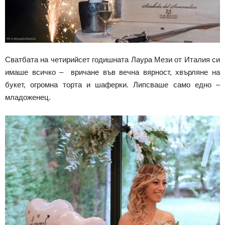
Сватбата на четирийсет годишната Лаура Мези от Италия си
имаше всичко – вричане във вечна вярност, хвърляне на
букет, огромна торта и шаферки. Липсваше само едно –
младоженец.