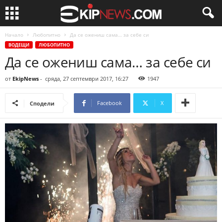
Начало
Любопитно
Да се ожениш сама… за себе си
ВОДЕЩИ
ЛЮБОПИТНО
Да се ожениш сама… за себе си
от
EkipNews
-
сряда, 27 септември 2017, 16:27
1947
Facebook
X
Сподели