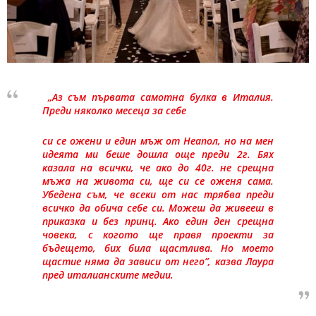
„Аз съм първата самотна булка в Италия.
Преди няколко месеца за себе
си се ожени и един мъж от Неапол, но на мен
идеята ми беше дошла още преди 2г. Бях
казала на всички, че ако до 40г. не срещна
мъжа на живота си, ще си се оженя сама.
Убедена съм, че всеки от нас трябва преди
всичко да обича себе си. Можеш да живееш в
приказка и без принц. Ако един ден срещна
човека, с когото ще правя проекти за
бъдещето, бих била щастлива. Но моето
щастие няма да зависи от него”, казва Лаура
пред италианските медии.