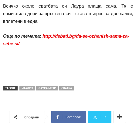
Всичко около сватбата си Лаура плаща сама. Тя е
помислила дори за пръстена си – става въпрос за две халки,
вплетени в една.
Още по темата:
http://debati.bg/da-se-ozhenish-sama-za-
sebe-si/
ТАГОВЕ
ИТАЛИЯ
ЛАУРА МЕЗИ
СВАТБА
Facebook
X
Сподели