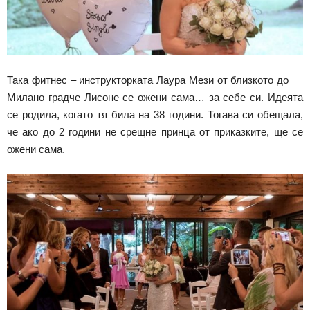
Така фитнес – инструкторката Лаура Мези от близкото до
Милано градче Лисоне се ожени сама… за себе си. Идеята
се родила, когато тя била на 38 години. Тогава си обещала,
че ако до 2 години не срещне принца от приказките, ще се
ожени сама.