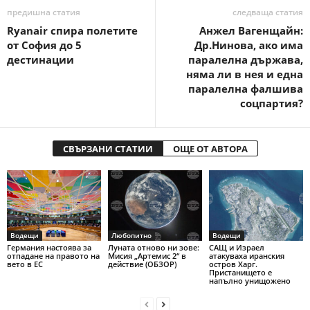
предишна статия
следваща статия
Ryanair спира полетите
Анжел Вагенщайн:
от София до 5
Др.Нинова, ако има
дестинации
паралелна държава,
няма ли в нея и една
паралелна фалшива
соцпартия?
СВЪРЗАНИ СТАТИИ
ОЩЕ ОТ АВТОРА
Водещи
Любопитно
Водещи
Германия настоява за
Луната отново ни зове:
САЩ и Израел
отпадане на правото на
Мисия „Артемис 2“ в
атакуваха иранския
вето в ЕС
действие (ОБЗОР)
остров Харг.
Пристанището е
напълно унищожено