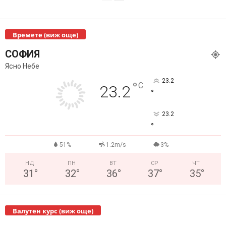
Времете (виж още)
СОФИЯ
Ясно Небе
23.2
°
C
23.2
°
23.2
°
51%
1.2m/s
3%
НД
ПН
ВТ
СР
ЧТ
31
°
32
°
36
°
37
°
35
°
Валутен курс (виж още)