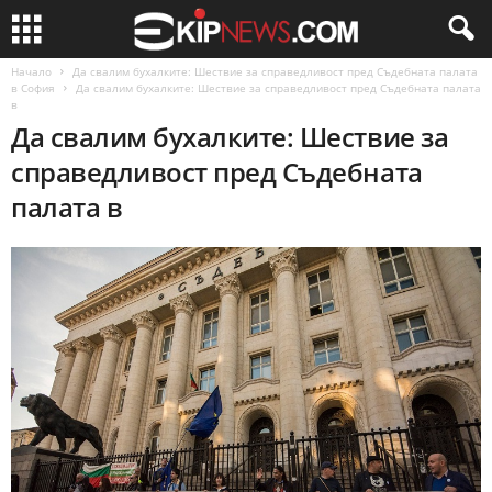
Начало
Да свалим бухалките: Шествие за справедливост пред Съдебната палата
в София
Да свалим бухалките: Шествие за справедливост пред Съдебната палата
в
Да свалим бухалките: Шествие за
справедливост пред Съдебната
палата в