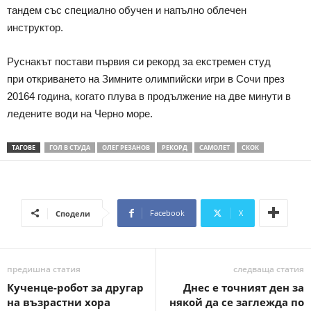
тандем със специално обучен и напълно облечен
инструктор.
Руснакът постави първия си рекорд за екстремен студ
при откриването на Зимните олимпийски игри в Сочи през
20164 година, когато плува в продължение на две минути в
ледените води на Черно море.
ТАГОВЕ
ГОЛ В СТУДА
ОЛЕГ РЕЗАНОВ
РЕКОРД
САМОЛЕТ
СКОК
Facebook
X
Сподели
предишна статия
следваща статия
Кученце-робот за другар
Днес е точният ден за
на възрастни хора
някой да се заглежда по