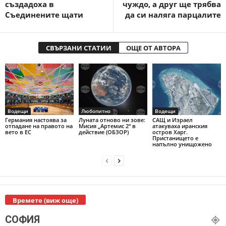
създадоха в
чуждо, а друг ще трябва
Съединените щати
да си наляга парцалите
СВЪРЗАНИ СТАТИИ
ОЩЕ ОТ АВТОРА
Водещи
Любопитно
Водещи
Германия настоява за
Луната отново ни зове:
САЩ и Израел
отпадане на правото на
Мисия „Артемис 2“ в
атакуваха иранския
вето в ЕС
действие (ОБЗОР)
остров Харг.
Пристанището е
напълно унищожено
Времете (виж още)
СОФИЯ