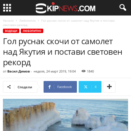
Начало
Любопитно
Гол руснак скочи от самолет над Якутия и постави
световен рекорд
ВОДЕЩИ
ЛЮБОПИТНО
Гол руснак скочи от самолет
над Якутия и постави световен
рекорд
от
Васил Димов
-
неделя, 24 март 2019, 19:04
1840
Facebook
X
Сподели