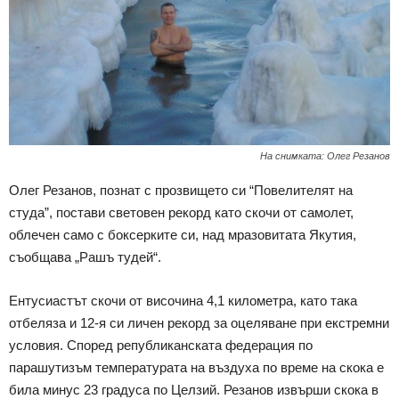
На снимката: Олег Резанов
Олег Резанов, познат с прозвището си “Повелителят на
студа”, постави световен рекорд като скочи от самолет,
облечен само с боксерките си, над мразовитата Якутия,
съобщава „Рашъ тудей“.
Ентусиастът скочи от височина 4,1 километра, като така
отбеляза и 12-я си личен рекорд за оцеляване при екстремни
условия. Според републиканската федерация по
парашутизъм температурата на въздуха по време на скока е
била минус 23 градуса по Целзий. Резанов извърши скока в