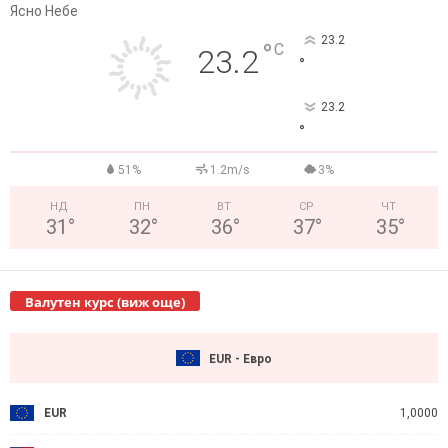
Ясно Небе
23.2
°
C
23.2
°
23.2
°
51%
1.2m/s
3%
НД
ПН
ВТ
СР
ЧТ
31
°
32
°
36
°
37
°
35
°
Валутен курс (виж още)
EUR - Евро
EUR
1,0000