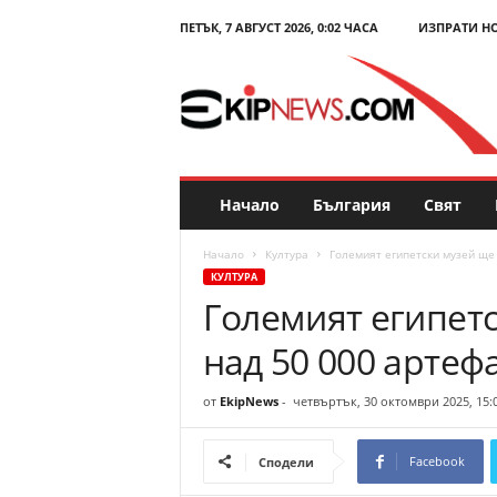
ПЕТЪК, 7 АВГУСТ 2026, 0:02 ЧАСА
ИЗПРАТИ Н
E
k
i
p
N
e
w
s
Начало
България
Свят
.
c
Начало
Култура
Големият египетски музей ще
o
КУЛТУРА
m
Големият египет
–
Н
над 50 000 артеф
о
в
и
от
EkipNews
-
четвъртък, 30 октомври 2025, 15:
н
и
Facebook
Сподели
и
к