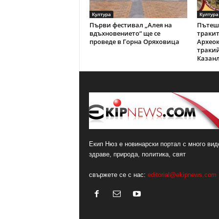
Култура
Култура
Първи фестивал „Алея на
Пътеше
вдъхновението“ ще се
тракит
проведе в Горна Оряховица
Археок
тракий
Казан
Екип Нюз е новинарски портал с много виде
здраве, природа, политика, свят
свържете се с нас:
editorial@ekipnews.com