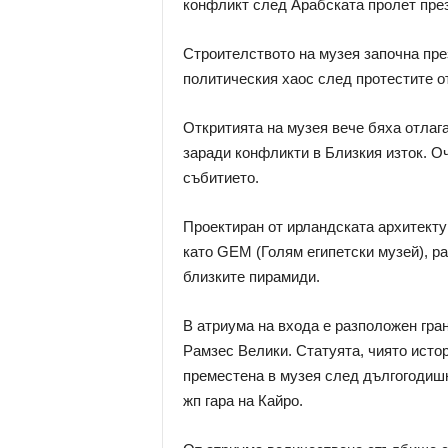
конфликт след Арабската пролет през 
Строителството на музея започна през 
политическия хаос след протестите от 
Откритията на музея вече бяха отлага
заради конфликти в Близкия изток. О
събитието.
Проектиран от ирландската архитектур
като GEM (Голям египетски музей), р
близките пирамиди.
В атриума на входа е разположен гран
Рамзес Велики. Статуята, чиято истор
преместена в музея след дългогодиш
жп гара на Кайро.