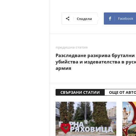
Facebook
Сподели
предишна статия
Разследване разкрива брутални
убийства и издевателства в рус
армия
СВЪРЗАНИ СТАТИИ
ОЩЕ ОТ АВТ