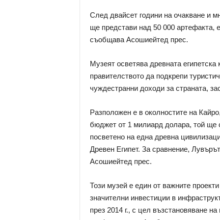
След двайсет години на очакване и м
ще представи над 50 000 артефакта, е
съобщава Асошиейтед прес.
Музеят осветява древната египетска 
правителството да подкрепи туристиче
чуждестранни доходи за страната, за
Разположен е в околностите на Кайро,
бюджет от 1 милиард долара, той ще 
посветено на една древна цивилизация
Древен Египет. За сравнение, Лувъръ
Асошиейтед прес.
Този музей е един от важните проекти
значителни инвестиции в инфраструкт
през 2014 г., с цел възстановяване н