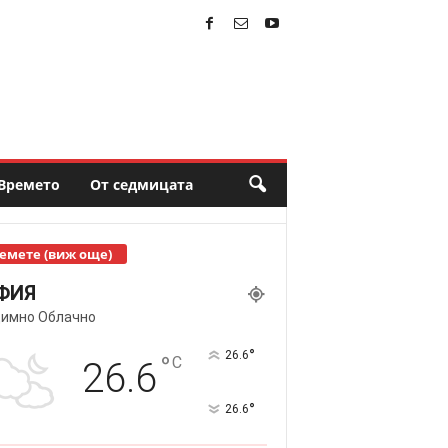
Времето
От седмицата
емете (виж още)
ФИЯ
имно Облачно
°
26.6
°
C
26.6
°
26.6