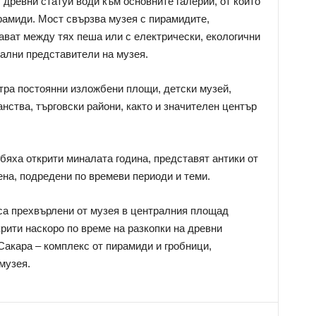
древни статуи води към основните галерии, от които
рамиди. Мост свързва музея с пирамидите,
ават между тях пеша или с електрически, екологични
ални представители на музея.
тра постоянни изложбени площи, детски музей,
нства, търговски райони, както и значителен център
бяха открити миналата година, представят антики от
на, подредени по времеви периоди и теми.
са прехвърлени от музея в централния площад
крити наскоро по време на разкопки на древни
Сакара – комплекс от пирамиди и гробници,
музея.