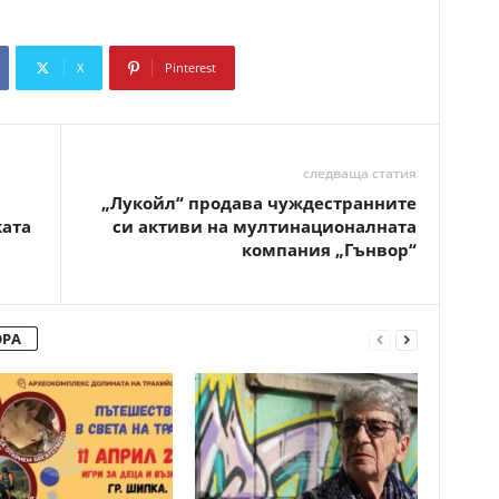
X
Pinterest
Copy URL
следваща статия
„Лукойл“ продава чуждестранните
ката
си активи на мултинационалната
компания „Гънвор“
ОРА