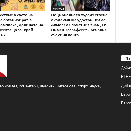
Култура
ствие в света на
Националната художествена
е организират в
академия ще удостои Зелма
омплекс „Долината на
Алмалех с почетния знак „Св.
ските царе“ край
Пимен Зографски“ – огърлие
лък
със синя лента
Па
Дойч
БГНЕ
Деба
о новини, коментари, анализи, интервюта, спорт, наука,
Европ
Евро