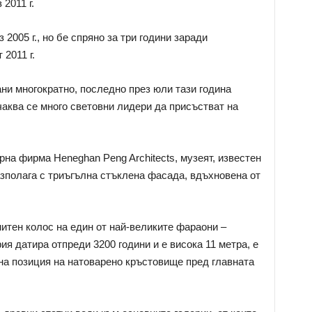
2011 г.
2005 г., но бе спряно за три години заради
2011 г.
ни многократно, последно през юли тази година
чаква се много световни лидери да присъстват на
на фирма Heneghan Peng Architects, музеят, известен
азполага с триъгълна стъклена фасада, вдъхновена от
итен колос на един от най-великите фараони –
ия датира отпреди 3200 години и е висока 11 метра, е
на позиция на натоварено кръстовище пред главната