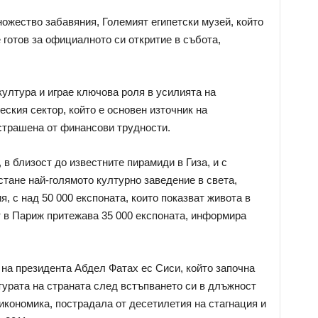
ножество забавяния, Големият египетски музей, който
 готов за официалното си откритие в събота,
култура и играе ключова роля в усилията на
ския сектор, който е основен източник на
страшена от финансови трудности.
 в близост до известните пирамиди в Гиза, и с
стане най-голямото културно заведение в света,
, с над 50 000 експоната, които показват живота в
т в Париж притежава 35 000 експоната, информира
 на президента Абдел Фатах ес Сиси, който започна
урата на страната след встъпването си в длъжност
а икономика, пострадала от десетилетия на стагнация и