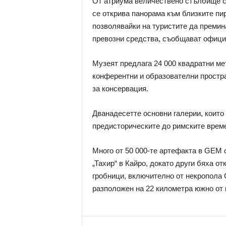
От атриума величествено стълбище с 
се открива панорама към близките пи
позволявайки на туристите да премин
превозни средства, съобщават офици
Музеят предлага 24 000 квадратни ме
конферентни и образователни простра
за консервация.
Дванадесетте основни галерии, които 
предисторическите до римските време
Много от 50 000-те артефакта в GEM 
„Тахир“ в Кайро, докато други бяха от
гробници, включително от некропола 
разположен на 22 километра южно от 