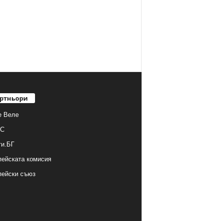
ртньори
е Веле
С
ти.БГ
ейската комисия
пейски съюз