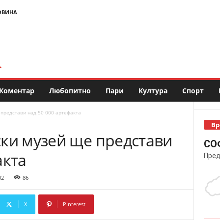
ОВИНА
Коментар
Любопитно
Пари
Култура
Спорт
 представи над 50 000 артефакта
Вр
ски музей ще представи
СО
акта
Пред
02
86
X
Pinterest