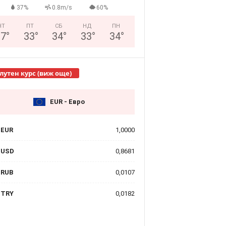
37%
0.8m/s
60%
ЧТ
ПТ
СБ
НД
ПН
27
°
33
°
34
°
33
°
34
°
лутен курс (виж още)
EUR - Евро
EUR
1,0000
USD
0,8681
RUB
0,0107
TRY
0,0182