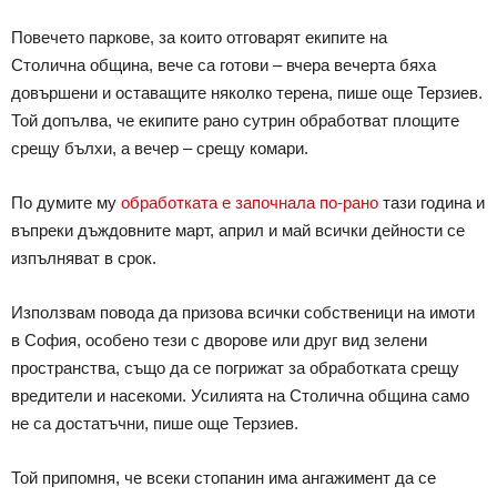
Повечето паркове, за които отговарят екипите на
Столична община, вече са готови – вчера вечерта бяха
довършени и оставащите няколко терена, пише още Терзиев.
Той допълва, че екипите рано сутрин обработват площите
срещу бълхи, а вечер – срещу комари.
По думите му
обработката е започнала по-рано
тази година и
въпреки дъждовните март, април и май всички дейности се
изпълняват в срок.
Използвам повода да призова всички собственици на имоти
в София, особено тези с дворове или друг вид зелени
пространства, също да се погрижат за обработката срещу
вредители и насекоми. Усилията на Столична община само
не са достатъчни, пише още Терзиев.
Той припомня, че всеки стопанин има ангажимент да се