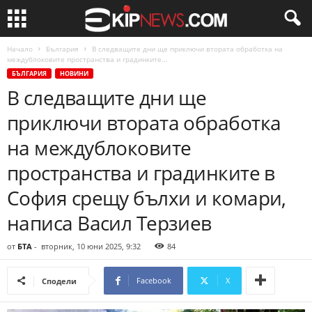
Начало
България
В следващите дни ще приключи втората обработка на
междублоковите пространства и градинките...
БЪЛГАРИЯ
НОВИНИ
В следващите дни ще
приключи втората обработка
на междублоковите
пространства и градинките в
София срещу бълхи и комари,
написа Васил Терзиев
от
БТА
-
вторник, 10 юни 2025, 9:32
84
Facebook
X
Сподели