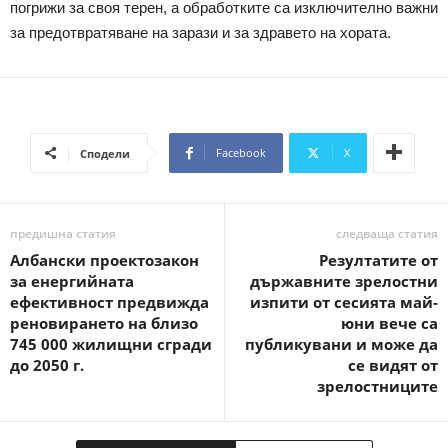
погрижи за своя терен, а обработките са изключително важни
за предотвратяване на зарази и за здравето на хората.
Facebook
X
Сподели
предишна статия
следваща статия
Албански проектозакон
Резултатите от
за енергийната
държавните зрелостни
ефективност предвижда
изпити от сесията май-
реновирането на близо
юни вече са
745 000 жилищни сгради
публикувани и може да
до 2050 г.
се видят от
зрелостниците