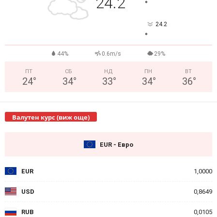
24.2
°
24.2
°
44%
0.6m/s
29%
ПТ
СБ
НД
ПН
ВТ
24
°
34
°
33
°
34
°
36
°
Валутен курс (виж още)
EUR - Евро
EUR
1,0000
USD
0,8649
RUB
0,0105