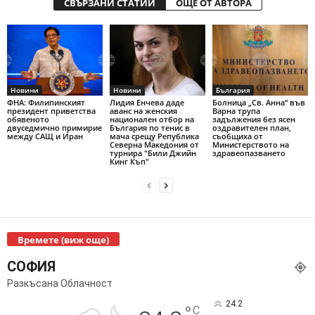
СВЪРЗАНИ СТАТИИ
ОЩЕ ОТ АВТОРА
Новини
Новини
България
ФНА: Филипинският
Лидия Енчева даде
Болница „Св. Анна“ във
президент приветства
аванс на женския
Варна трупа
обявеното
национален отбор на
задължения без ясен
двуседмично примирие
България по тенис в
оздравителен план,
между САЩ и Иран
мача срещу Република
съобщиха от
Северна Македония от
Министерството на
турнира "Били Джийн
здравеопазването
Кинг Къп"
Времете (виж още)
СОФИЯ
Разкъсана Облачност
24.2
°
C