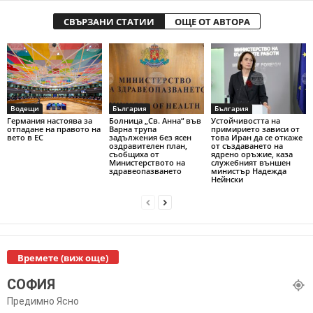
СВЪРЗАНИ СТАТИИ
ОЩЕ ОТ АВТОРА
Водещи
България
България
Германия настоява за
Болница „Св. Анна“ във
Устойчивостта на
отпадане на правото на
Варна трупа
примирието зависи от
вето в ЕС
задължения без ясен
това Иран да се откаже
оздравителен план,
от създаването на
съобщиха от
ядрено оръжие, каза
Министерството на
служебният външен
здравеопазването
министър Надежда
Нейнски
Времете (виж още)
СОФИЯ
Предимно Ясно