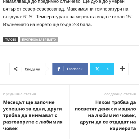
намаляваща до предимно слънчево. Ще духа до умерен
вятър от север-северозапад. Максимални температури на
въздуха: 6°-9°. Температурата на морската вода е около 15°.
Вълнението на морето ще бъде 2-3 бала.
ТАГОВЕ
ПРОГНОЗА ЗА ВРЕМЕТО
Facebook
X
Сподели
предишна статия
следваща статия
Месецът ще започне
Някои трябва да
успешно за едни, други
посветят деня си изцяло
трябва да внимават с
на любимия човек,
разговорите с любимия
други да се отдадат на
човек
кариерата