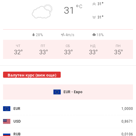
°
31
°
C
31
°
31
28%
4m/s
18%
ЧТ
ПТ
СБ
НД
ПН
32
°
33
°
33
°
33
°
35
°
Валутен курс (виж още)
EUR - Евро
EUR
1,0000
USD
0,8671
RUB
0,0106