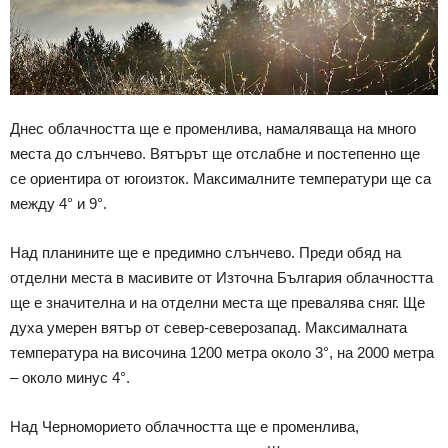
Днес облачността ще е променлива, намаляваща на много
места до слънчево. Вятърът ще отслабне и постепенно ще
се ориентира от югоизток. Максималните температури ще са
между 4° и 9°.
Над планините ще е предимно слънчево. Преди обяд на
отделни места в масивите от Източна България облачността
ще е значителна и на отделни места ще превалява сняг. Ще
духа умерен вятър от север-северозапад. Максималната
температура на височина 1200 метра около 3°, на 2000 метра
– около минус 4°.
Над Черноморието облачността ще е променлива,