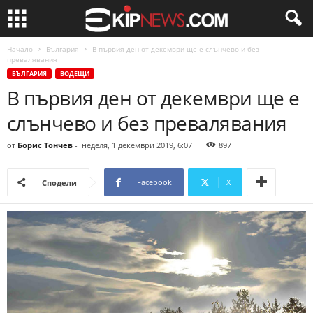
Начало
България
В първия ден от декември ще е слънчево и без
превалявания
БЪЛГАРИЯ
ВОДЕЩИ
В първия ден от декември ще е
слънчево и без превалявания
от
Борис Тончев
-
неделя, 1 декември 2019, 6:07
897
Facebook
X
Сподели