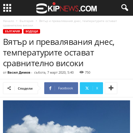
Начало
България
Вятър и превалявания днес, температурите остават
сравнително високи
БЪЛГАРИЯ
ВОДЕЩИ
Вятър и превалявания днес,
температурите остават
сравнително високи
от
Васил Димов
-
събота, 7 март 2020, 5:40
750
Facebook
X
Сподели