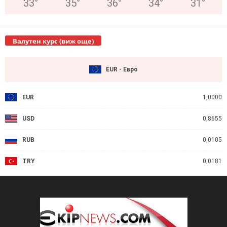
33
°
35
°
36
°
34
°
31
°
Валутен курс (виж още)
EUR - Евро
EUR
1,0000
USD
0,8655
RUB
0,0105
TRY
0,0181