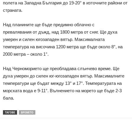
полета на Западна България до 19-20° в източните райони от
страната.
Над планините ще бъде предимно облачно с
превалявания от дъжд, над 1800 метра от сняг. Ще духа
умерен и силен югозападен вятър. Максималната
температура на височина 1200 метра ще бъде около 8°, на
2000 метра – около 1°.
Над Черноморието ще преобладава слънчево време. Ще
духа умерен до силен юг-югозападен вятър. Максималните
температури ще бъдат между 13° и 17°. Температурата на
морската вода е 9-11°. Вълнението на морето ще бъде 2-3
бала.
ТАГОВЕ
ВРЕМЕТО