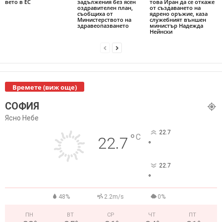
вето в ЕС
задължения без ясен
това Иран да се откаже
оздравителен план,
от създаването на
съобщиха от
ядрено оръжие, каза
Министерството на
служебният външен
здравеопазването
министър Надежда
Нейнски
Времете (виж още)
СОФИЯ
Ясно Небе
22.7
°
C
22.7
°
22.7
°
48%
2.2m/s
0%
ПН
ВТ
СР
ЧТ
ПТ