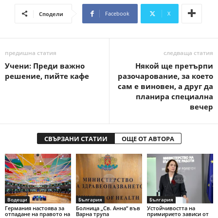
Facebook
X
Сподели
предишна статия
следваща статия
Учени: Преди важно
Някой ще претърпи
решение, пийте кафе
разочарование, за което
сам е виновен, а друг да
планира специална
вечер
СВЪРЗАНИ СТАТИИ
ОЩЕ ОТ АВТОРА
Водещи
България
България
Германия настоява за
Болница „Св. Анна“ във
Устойчивостта на
отпадане на правото на
Варна трупа
примирието зависи от