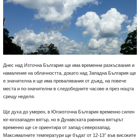
Днес над Източна България ще има временни разкъсвания и
намаления на облачността, докато над Западна България ще
е значителна и ще има превалявания от дъжд, на повече
места и по-значителни в следобедните часове и през нощта
срещу неделя.
Ще духа до умерен, в Югоизточна България временно силен
юг-югозападен вятър, но в Дунавската равнина вятърът
временно ще се ориентира от запад-северозапад.
Максималните температури ще бъдат от 12-13° във високите