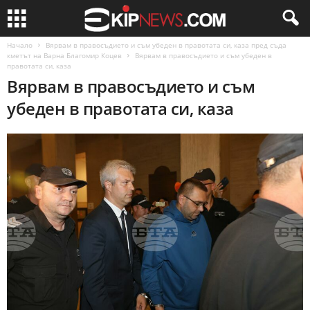
Начало
Вярвам в правосъдието и съм убеден в правотата си, каза пред съда
кметът на Варна Благомир Коцев
Вярвам в правосъдието и съм убеден в
правотата си, каза
Вярвам в правосъдието и съм
убеден в правотата си, каза