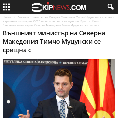
Начало
Външният министър на Северна Македония Тимчо Муцунски се срещна с
върховния комисар на ОССЕ за националните малцинства Кристоф Камп
Външният министър на Северна Македония Тимчо Муцунски се срещна с
Външният министър на Северна
Македония Тимчо Муцунски се
срещна с