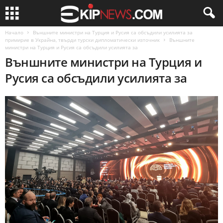
Начало
Външните министри на Турция и Русия са обсъдили усилията за
примирие в Украйна, твърди турски дипломатически източник
Външните
министри на Турция и Русия са обсъдили усилията за
Външните министри на Турция и
Русия са обсъдили усилията за