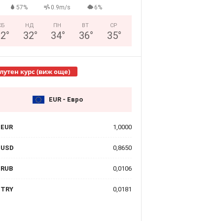
57%
0.9m/s
6%
СБ
НД
ПН
ВТ
СР
32
°
32
°
34
°
36
°
35
°
лутен курс (виж още)
EUR - Евро
EUR
1,0000
USD
0,8650
RUB
0,0106
TRY
0,0181