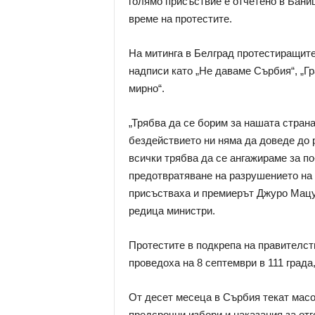
голямо присъствие е отчетено в Бани
време на протестите.
На митинга в Белград протестиращите
надписи като „Не даваме Сърбия“, „Г
мирно“.
„Трябва да се борим за нашата страна
бездействието ни няма да доведе до 
всички трябва да се ангажираме за по
предотвратяване на разрушението на 
присъстваха и премиерът Джуро Мацу
редица министри.
Протестите в подкрепа на правителст
проведоха на 8 септември в 111 града
От десет месеца в Сърбия текат масо
предсрочни избори и наказания за отг