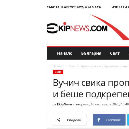
СЪБОТА, 8 АВГУСТ 2026, 6:44 ЧАСА
ИЗПРАТИ 
E
k
i
p
N
e
w
s
Начало
България
Свят
.
c
Начало
Свят
Вучич свика проправителствени 
o
СВЯТ
m
Вучич свика про
–
Н
и беше подкрепен
о
в
и
от
EkipNews
-
вторник, 16 септември 2025, 10:48
н
и
Facebook
Сподели
и
к