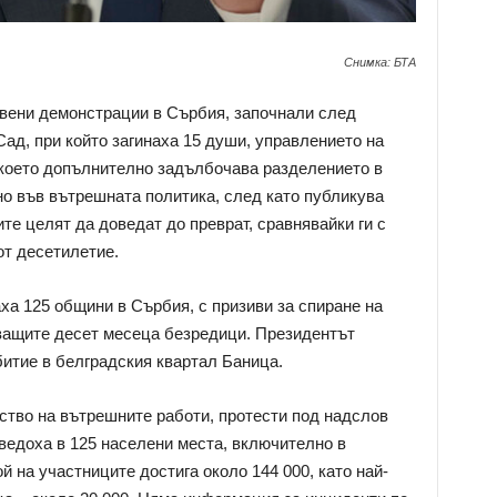
Снимка: БТА
вени демонстрации в Сърбия, започнали след
Сад, при който загинаха 15 души, управлението на
 което допълнително задълбочава разделението в
о във вътрешната политика, след като публикува
ите целят да доведат до преврат, сравнявайки ги с
от десетилетие.
ха 125 общини в Сърбия, с призиви за спиране на
ващите десет месеца безредици. Президентът
итие в белградския квартал Баница.
ство на вътрешните работи, протести под надслов
ведоха в 125 населени места, включително в
 на участниците достига около 144 000, като най-