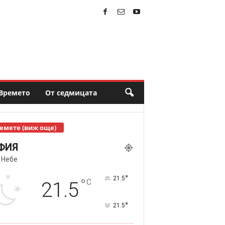
Времето
От седмицата
емете (виж още)
ФИЯ
 Небе
°
21.5
°
C
21.5
°
21.5