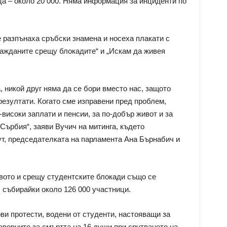
ца – около 20 000. Няма информация за инциденти по
 разпънаха сръбски знамена и носеха плакати с
ражданите срещу блокадите“ и „Искам да живея
, никой друг няма да се бори вместо нас, защото
резултати. Когато сме изправени пред проблем,
-високи заплати и пенсии, за по-добър живот и за
Сърбия“, заяви Вучич на митинга, където
т, председателката на парламента Ана Бърнабич и
вото и срещу студентските блокади също се
, събирайки около 126 000 участници.
ви протести, водени от студенти, настояващи за
оворните за смъртта на 16 души при срутването на