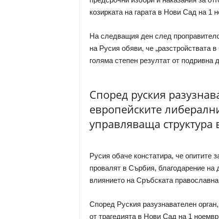
козирката на гарата в Нови Сад на 1 
На следващия ден след проправителс
на Русия обяви, че „разстройствата в
голяма степен резултат от подривна д
Според руския разузнава
европейските либерални
управляваща структура 
Русия обаче констатира, че опитите з
провалят в Сърбия, благодарение на 
влиянието на Сръбската православна
Според Руския разузнавателен орган,
от трагедията в Нови Сад на 1 ноемвр