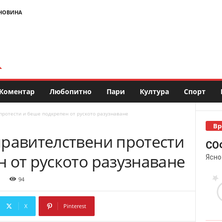
НОВИНА
Коментар
Любопитно
Пари
Култура
Спорт
протести и беше подкрепен от руското разузнаване
Вр
правителствени протести
СО
 от руското разузнаване
Ясно
94
X
Pinterest