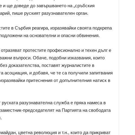
е и ще доведе до завършването на „сръбския
арий, пише руският разузнавателен орган.
ите в Сърбия реагира, изразявайки своята подкрепа
 подложени на основателни и опасни обвинения.
отразяват протестите професионално и техен дълг е
ажни въпроси. Обаче, подобни изказвания, които
без доказателства, поставят журналистите в
а асоциация, и добавя, че те са получили запитвания
 изразявайки притеснения от допълнителния натиск в
 руската разузнавателна служба е пряка намеса в
 заместник-председателят на Партията на свободата
.
майдан, цветна революция и т.н., които да прикриват