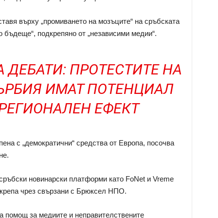
ставя върху „промиването на мозъците“ на сръбската
о бъдеще“, подкрепяно от „независими медии“.
А ДЕБАТИ: ПРОТЕСТИТЕ НА
СЪРБИЯ ИМАТ ПОТЕНЦИАЛ
 РЕГИОНАЛЕН ЕФЕКТ
пена с „демократични“ средства от Европа, посочва
не.
сръбски новинарски платформи като FoNet и Vreme
крепа чрез свързани с Брюксел НПО.
а помощ за медиите и неправителствените