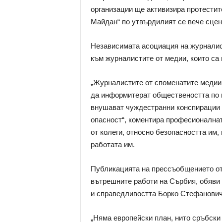
организации ще активизира протестит
Майдан“ по утвърдилият се вече сцен
Независимата асоциация на журналист
към журналистите от медии, които са
„Журналистите от споменатите медии 
да информитерат обществеността по в
внушават чуждестранни конспирации 
опасност“, коментира професионалнат
от колеги, относно безопасността им,
работата им.
Публикацията на прессъобщението от
вътрешните работи на Сърбия, обяви
и справедливостта Борко Стефанович
„Няма европейски план, нито сръбски 