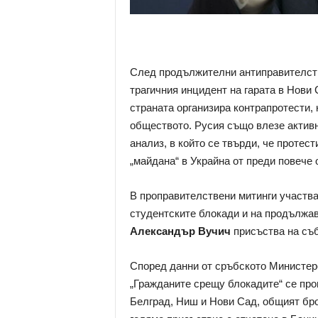
След продължителни антиправителст
трагичния инцидент на гарата в Нови 
страната организира контрапротести,
обществото. Русия също влезе активн
анализ, в който се твърди, че протест
„майдана“ в Украйна от преди повече 
В проправителствени митинги участва
студентските блокади и на продължа
Александър Вучич
присъства на съб
Според данни от сръбското Министер
„Гражданите срещу блокадите“ се про
Белград, Ниш и Нови Сад, общият брой