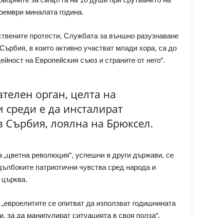
ноември миналата година.
твените протести, Службата за външно разузнаване
 Сърбия, в които активно участват млади хора, са до
ейност на Европейския съюз и страните от него“.
телен орган, целта на
 среди е да инсталират
в Сърбия, лоялна на Брюксел.
а „цветна революция“, успешни в други държави, се
дълбоките патриотични чувства сред народа и
 църква.
 „евроелитите се опитват да използват годишнината
и, за да манипулират ситуацията в своя полза“.