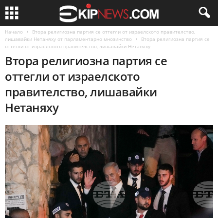
Начало
Втора религиозна партия се оттегли от израелското правителство,
лишавайки Нетаняху от парламентарно мнозинство
Втора религиозна партия се
оттегли от израелското правителство, лишавайки Нетаняху
Втора религиозна партия се
оттегли от израелското
правителство, лишавайки
Нетаняху