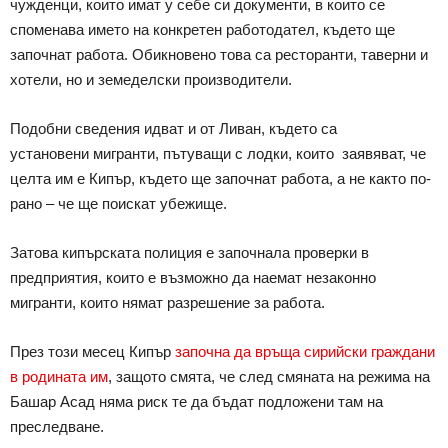
чужденци, които имат у себе си документи, в които се
споменава името на конкретен работодател, където ще
започнат работа. Обикновено това са ресторанти, таверни и
хотели, но и земеделски производители.
Подобни сведения идват и от Ливан, където са
установени мигранти, пътуващи с лодки, които заявяват, че
целта им е Кипър, където ще започнат работа, а не както по-
рано – че ще поискат убежище.
Затова кипърската полиция е започнала проверки в
предприятия, които е възможно да наемат незаконно
мигранти, които нямат разрешение за работа.
През този месец Кипър
започна да връща сирийски граждани
в родината им
, защото смята, че след смяната на режима на
Башар Асад няма риск те да бъдат подложени там на
преследване.