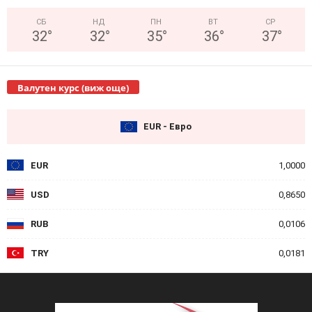
СБ
НД
ПН
ВТ
СР
32
°
32
°
35
°
36
°
37
°
Валутен курс (виж още)
EUR - Евро
EUR
1,0000
USD
0,8650
RUB
0,0106
TRY
0,0181