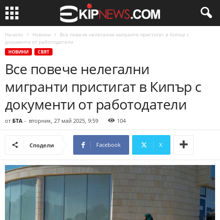
Начало
Новини
Все повече нелегални мигранти пристигат в Кипър с
документи от работодатели
НОВИНИ
СВЯТ
Все повече нелегални
мигранти пристигат в Кипър с
документи от работодатели
от
БТА
-
вторник, 27 май 2025, 9:59
104
Facebook
X
Сподели