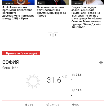
Новини
Свят
Новини
ФНА: Филипинският
От апокалипсис към
Лидия Енчева даде
президент приветства
отстъпление: Как
аванс на женския
обявеното
Тръмп смени курса за
национален отбор на
двуседмично примирие
часове
България по тенис в
между САЩ и Иран
мача срещу Република
Северна Македония от
турнира "Били Джийн
Кинг Къп"
Времете (виж още)
СОФИЯ
Ясно Небе
31.6
°
C
31.6
°
31.6
°
31%
0.9m/s
6%