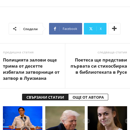
Facebook
X
Сподели
предишна статия
следваща статия
Полицията залови още
Поетеса ще представи
трима от десетте
първата си стихосбирка
избягали затворници от
в библиотеката в Русе
затвор в Луизиана
СВЪРЗАНИ СТАТИИ
ОЩЕ ОТ АВТОРА