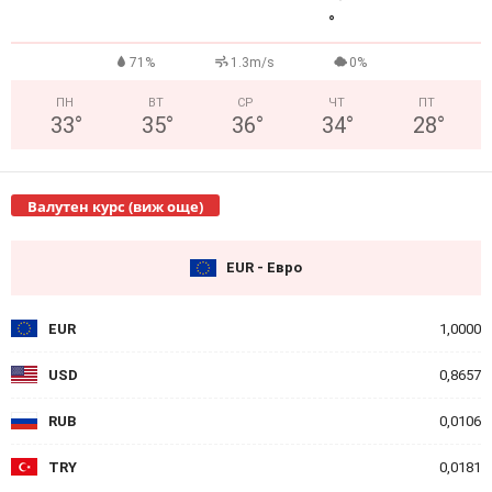
°
71%
1.3m/s
0%
ПН
ВТ
СР
ЧТ
ПТ
33
°
35
°
36
°
34
°
28
°
Валутен курс (виж още)
EUR - Евро
EUR
1,0000
USD
0,8657
RUB
0,0106
TRY
0,0181