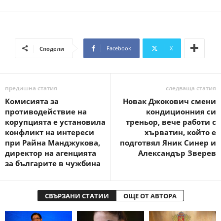
Facebook
X
Сподели
предишна статия
следваща статия
Комисията за
Новак Джокович смени
противодействие на
кондиционния си
корупцията е установила
треньор, вече работи с
конфликт на интереси
хърватин, който е
при Райна Манджукова,
подготвял Яник Синер и
директор на агенцията
Александър Зверев
за българите в чужбина
СВЪРЗАНИ СТАТИИ
ОЩЕ ОТ АВТОРА