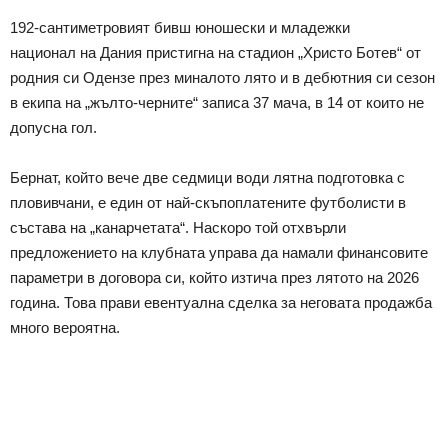
192-сантиметровият бивш юношески и младежки
национал на Дания пристигна на стадион „Христо Ботев“ от
родния си Одензе през миналото лято и в дебютния си сезон
в екипа на „жълто-черните“ записа 37 мача, в 14 от които не
допусна гол.
Бернат, който вече две седмици води лятна подготовка с
пловивчани, е един от най-скъпоплатените футболисти в
състава на „канарчетата“. Наскоро той отхвърли
предложението на клубната управа да намали финансовите
параметри в договора си, който изтича през лятото на 2026
година. Това прави евентуална сделка за неговата продажба
много вероятна.