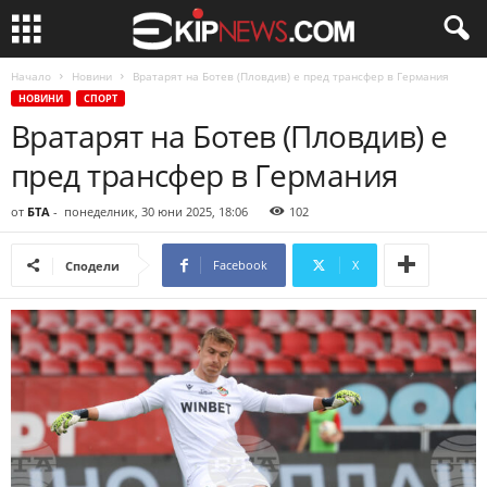
Начало
Новини
Вратарят на Ботев (Пловдив) е пред трансфер в Германия
НОВИНИ
СПОРТ
Вратарят на Ботев (Пловдив) е
пред трансфер в Германия
от
БТА
-
понеделник, 30 юни 2025, 18:06
102
Facebook
X
Сподели