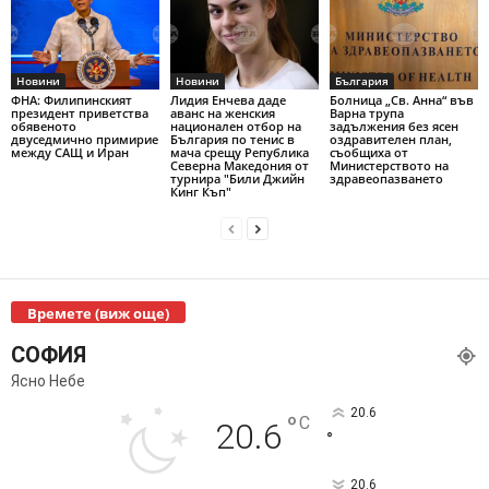
Новини
Новини
България
ФНА: Филипинският
Лидия Енчева даде
Болница „Св. Анна“ във
президент приветства
аванс на женския
Варна трупа
обявеното
национален отбор на
задължения без ясен
двуседмично примирие
България по тенис в
оздравителен план,
между САЩ и Иран
мача срещу Република
съобщиха от
Северна Македония от
Министерството на
турнира "Били Джийн
здравеопазването
Кинг Къп"
Времете (виж още)
СОФИЯ
Ясно Небе
20.6
°
C
20.6
°
20.6