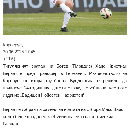
Карлсруе,
30.06.2025 17:45
(БТА)
Титулярният вратар на Ботев (Пловдив) Ханс Кристиан
Бернат е пред трансфер в Германия. Ръководството на
Карсруе от втора футболна Бундеслига е решило да
привлече 24-годишния датски страж, съобщава местното
издание „Бадишен Нойестен Нахрихтен“.
Бернат е избран да замени на вратата на отбора Макс Вайс,
който беше продаден за 4 милиона евро на английския
Бърнли.