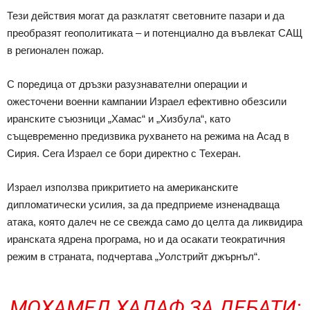
Тези действия могат да разклатят световните пазари и да
преобразят геополитиката – и потенциално да въвлекат САЩ
в регионален пожар.
С поредица от дръзки разузнавателни операции и
ожесточени военни кампании Израел ефективно обезсили
иранските съюзници „Хамас“ и „Хизбула“, като
същевременно предизвика рухването на режима на Асад в
Сирия. Сега Израел се бори директно с Техеран.
Израел използва прикритието на американските
дипломатически усилия, за да предприеме изненадваща
атака, която далеч не се свежда само до целта да ликвидира
иранската ядрена програма, но и да осакати теократичния
режим в страната, подчертава „Уолстрийт джърнъл“.
МОХАМЕД ХАЛАФ ЗА ДЕБАТИ: