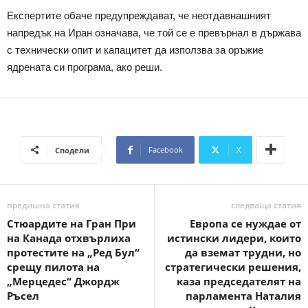
Експертите обаче предупреждават, че неотдавнашният
напредък на Иран означава, че той се е превърнал в държава
с технически опит и капацитет да използва за оръжие
ядрената си програма, ако реши.
Facebook
X
Сподели
предишна статия
следваща статия
Стюардите на Гран При
Европа се нуждае от
на Канада отхвърлиха
истински лидери, които
протестите на „Ред Бул“
да вземат трудни, но
срещу пилота на
стратегически решения,
„Мерцедес“ Джордж
каза председателят на
Ръсел
парламента Наталия