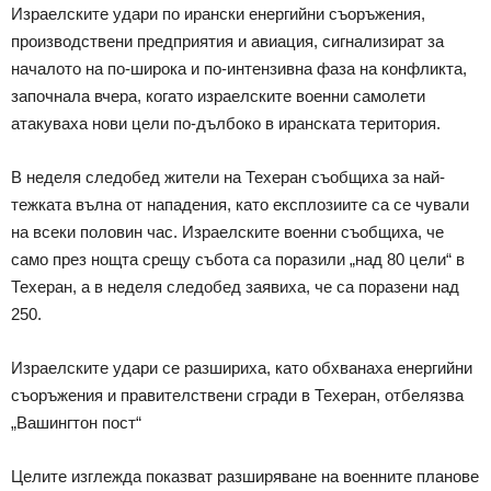
Израелските удари по ирански енергийни съоръжения,
производствени предприятия и авиация, сигнализират за
началото на по-широка и по-интензивна фаза на конфликта,
започнала вчера, когато израелските военни самолети
атакуваха нови цели по-дълбоко в иранската територия.
В неделя следобед жители на Техеран съобщиха за най-
тежката вълна от нападения, като експлозиите са се чували
на всеки половин час. Израелските военни съобщиха, че
само през нощта срещу събота са поразили „над 80 цели“ в
Техеран, а в неделя следобед заявиха, че са поразени над
250.
Израелските удари се разшириха, като обхванаха енергийни
съоръжения и правителствени сгради в Техеран, отбелязва
„Вашингтон пост“
Целите изглежда показват разширяване на военните планове