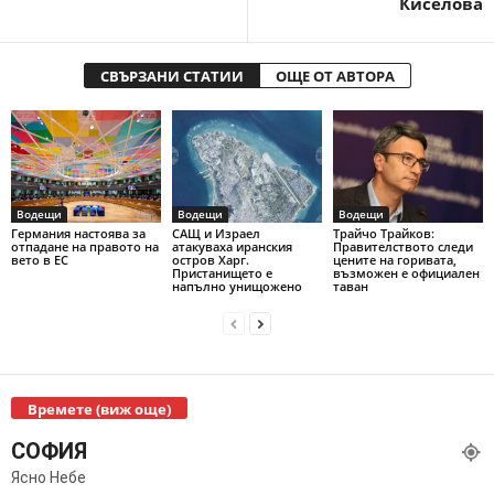
Киселова
СВЪРЗАНИ СТАТИИ
ОЩЕ ОТ АВТОРА
Водещи
Водещи
Водещи
Германия настоява за
САЩ и Израел
Трайчо Трайков:
отпадане на правото на
атакуваха иранския
Правителството следи
вето в ЕС
остров Харг.
цените на горивата,
Пристанището е
възможен е официален
напълно унищожено
таван
Времете (виж още)
СОФИЯ
Ясно Небе