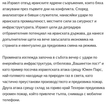
на Израел отвъд иранските ядрени съоръжения, които бяха
атакувани през първите дни на конфликта. Според
анализатори и бивши служители, нанасяйки удари по
иранската промишленост, местните сили за сигурност и
инфраструктурата, Израел цели да деградира
отбранителния потенциал на иранската държава, да нанесе
допълнителни щети на вече закъсалата икономика на
страната и евентуално да предизвика смяна на режима.
Промяната изглежда започна в събота вечер с удари по
енергийната инфраструктура, отбелязва „Вашингтон пост“ и
като пример посочва израелската атака срещу Южен Парс,
най-голямото находище на природен газ в света, като
частично преустанови производството и предизвика пожар.
Друга атака срещу склад за гориво край Техеран предизвика
огромен пожар, който привлече тълпа, снимаща с мобилни
телефони.