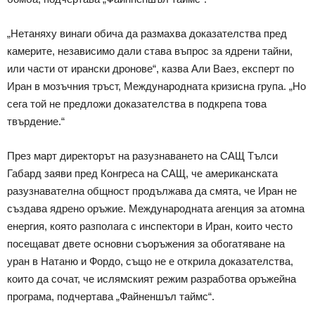
„Нетаняху винаги обича да размахва доказателства пред
камерите, независимо дали става въпрос за ядрени тайни,
или части от ирански дронове“, казва Али Ваез, експерт по
Иран в мозъчния тръст, Международната кризисна група. „Но
сега той не предложи доказателства в подкрепа това
твърдение.“
През март директорът на разузнаването на САЩ Тълси
Габард заяви пред Конгреса на САЩ, че американската
разузнавателна общност продължава да смята, че Иран не
създава ядрено оръжие. Международната агенция за атомна
енергия, която разполага с инспектори в Иран, които често
посещават двете основни съоръжения за обогатяване на
уран в Натаню и Фордо, също не е открила доказателства,
които да сочат, че ислямският режим разработва оръжейна
програма, подчертава „Файненшъл таймс“.