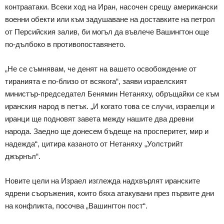
контраатаки. Всеки ход на Иран, насочен срещу американски
военни обекти или към задушаване на доставките на петрол
от Персийския залив, би могъл да въвлече Вашингтон още
по-дълбоко в противопоставянето.
„Не се съмнявам, че денят на вашето освобождение от
тиранията е по-близо от всякога“, заяви израелският
министър-председател Бенямин Нетаняху, обръщайки се към
иранския народ в петък. „И когато това се случи, израелци и
иранци ще подновят завета между нашите два древни
народа. Заедно ще донесем бъдеще на просперитет, мир и
надежда“, цитира казаното от Нетаняху „Уолстрийт
джърнъл“.
Новите цели на Израел изглежда надхвърлят иранските
ядрени съоръжения, които бяха атакувани през първите дни
на конфликта, посочва „Вашингтон пост“.