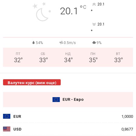
20.1
°
C
20.1
°
20.1
°
54%
0.5m/s
9%
ПТ
СБ
НД
ПН
ВТ
32
°
33
°
34
°
35
°
33
°
Валутен курс (виж още)
EUR - Евро
EUR
1,0000
USD
0,8677