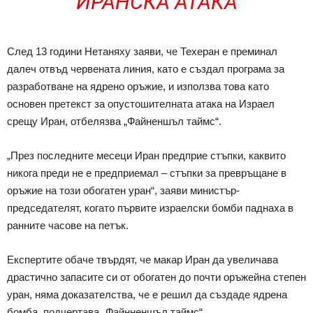
ИРАНСКА АТАКА
След 13 години Нетаняху заяви, че Техеран е преминал
далеч отвъд червената линия, като е създал програма за
разработване на ядрено оръжие, и използва това като
основен претекст за опустошителната атака на Израел
срещу Иран, отбелязва „Файненшъл таймс“.
„През последните месеци Иран предприе стъпки, каквито
никога преди не е предприемал – стъпки за превръщане в
оръжие на този обогатен уран“, заяви министър-
председателят, когато първите израелски бомби паднаха в
ранните часове на петък.
Експертите обаче твърдят, че макар Иран да увеличава
драстично запасите си от обогатен до почти оръжейна степен
уран, няма доказателства, че е решил да създаде ядрена
бомба, подчертава „Файнненшъл таймс“.