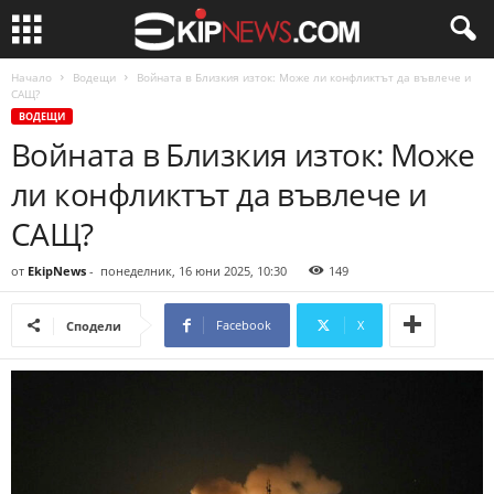
Начало
Водещи
Войната в Близкия изток: Може ли конфликтът да въвлече и
САЩ?
ВОДЕЩИ
Войната в Близкия изток: Може
ли конфликтът да въвлече и
САЩ?
от
EkipNews
-
понеделник, 16 юни 2025, 10:30
149
Facebook
X
Сподели