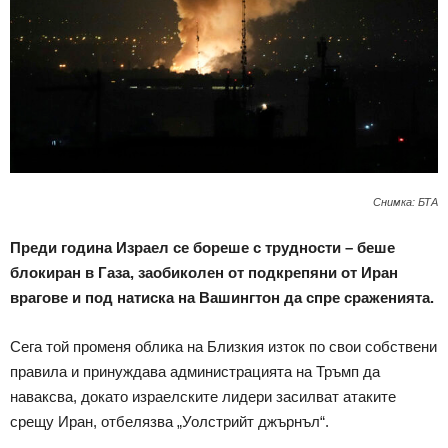
Снимка: БТА
Преди година Израел се бореше с трудности – беше
блокиран в Газа, заобиколен от подкрепяни от Иран
врагове и под натиска на Вашингтон да спре сраженията.
Сега той променя облика на Близкия изток по свои собствени
правила и принуждава администрацията на Тръмп да
наваксва, докато израелските лидери засилват атаките
срещу Иран, отбелязва „Уолстрийт джърнъл“.