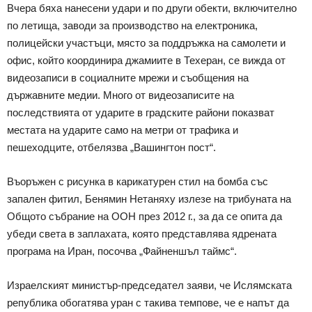
Вчера бяха нанесени удари и по други обекти, включително
по летища, заводи за производство на електроника,
полицейски участъци, място за поддръжка на самолети и
офис, който координира джамиите в Техеран, се вижда от
видеозаписи в социалните мрежи и съобщения на
държавните медии. Много от видеозаписите на
последствията от ударите в градските райони показват
местата на ударите само на метри от трафика и
пешеходците, отбелязва „Вашингтон пост“.
Въоръжен с рисунка в карикатурен стил на бомба със
запален фитил, Бенямин Нетаняху излезе на трибуната на
Общото събрание на ООН през 2012 г., за да се опита да
убеди света в заплахата, която представлява ядрената
програма на Иран, посочва „Файненшъл таймс“.
Израелският министър-председател заяви, че Ислямската
република обогатява уран с такива темпове, че е напът да