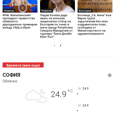
Новини
Новини
България
ФНА: Филипинският
Лидия Енчева даде
Болница „Св. Анна“ във
президент приветства
аванс на женския
Варна трупа
обявеното
национален отбор на
задължения без ясен
двуседмично примирие
България по тенис в
оздравителен план,
между САЩ и Иран
мача срещу Република
съобщиха от
Северна Македония от
Министерството на
турнира "Били Джийн
здравеопазването
Кинг Къп"
Времете (виж още)
СОФИЯ
Облачно
24.9
°
C
24.9
°
24.9
°