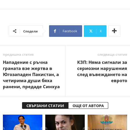
Facebook
X
Сподели
предишна статия
следваща статия
Нападение с ръчна
КЗП: Няма сигнали за
граната взе жертва в
сериозни нарушения
Югозападен Пакистан, а
след въвеждането на
четирима души бяха
еврото
ранени, предаде Синхуа
СВЪРЗАНИ СТАТИИ
ОЩЕ ОТ АВТОРА