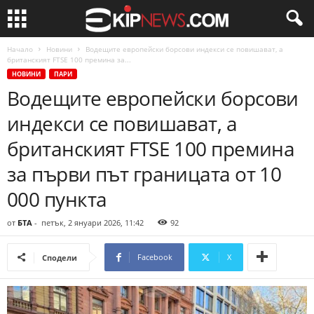
Начало
Новини
Водещите европейски борсови индекси се повишават, а
британският FTSE 100 премина за...
НОВИНИ
ПАРИ
Водещите европейски борсови
индекси се повишават, а
британският FTSE 100 премина
за първи път границата от 10
000 пункта
от
БТА
-
петък, 2 януари 2026, 11:42
92
Facebook
X
Сподели