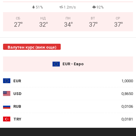
51%
1.2m/s
92%
СБ
НД
ПН
ВТ
СР
27
°
32
°
34
°
37
°
37
°
Валутен курс (виж още)
EUR - Евро
EUR
1,0000
USD
0,8650
RUB
0,0106
TRY
0,0181