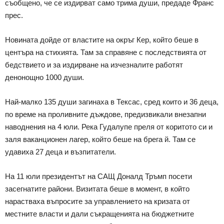
съобщено, че се издирват само трима души, предаде Франс
прес.
Новината дойде от властите на окръг Кер, който беше в
центъра на стихията. Там за справяне с последствията от
бедствието и за издирване на изчезналите работят
денонощно 1000 души.
Най-малко 135 души загинаха в Тексас, сред които и 36 деца,
по време на проливните дъждове, предизвикали внезапни
наводнения на 4 юли. Река Гудалупе преля от коритото си и
заля ваканционен лагер, който беше на брега й. Там се
удавиха 27 деца и възпитатели.
На 11 юли президентът на САЩ Доналд Тръмп посети
засегнатите райони. Визитата беше в момент, в който
нарастваха въпросите за управлението на кризата от
местните власти и дали съкращенията на бюджетните