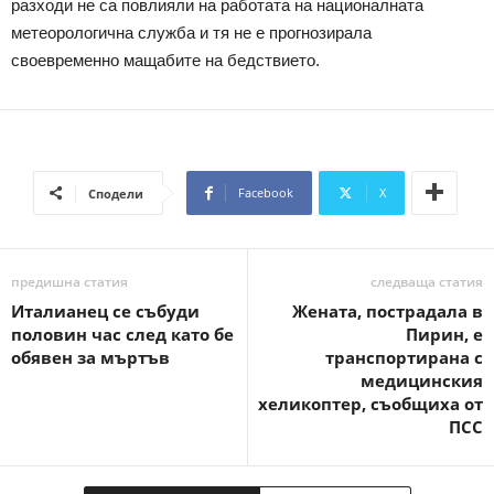
разходи не са повлияли на работата на националната
метеорологична служба и тя не е прогнозирала
своевременно мащабите на бедствието.
Facebook
X
Сподели
предишна статия
следваща статия
Италианец се събуди
Жената, пострадала в
половин час след като бе
Пирин, е
обявен за мъртъв
транспортирана с
медицинския
хеликоптер, съобщиха от
ПСС