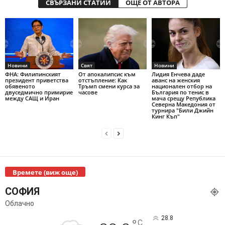
СВЪРЗАНИ СТАТИИ
ОЩЕ ОТ АВТОРА
Новини
Свят
Новини
ФНА: Филипинският
От апокалипсис към
Лидия Енчева даде
президент приветства
отстъпление: Как
аванс на женския
обявеното
Тръмп смени курса за
национален отбор на
двуседмично примирие
часове
България по тенис в
между САЩ и Иран
мача срещу Република
Северна Македония от
турнира "Били Джийн
Кинг Къп"
Времете (виж още)
СОФИЯ
Облачно
28.8
C