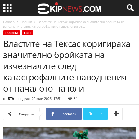
Начало
Новини
Властите на Тексас коригираха значително бройката на
изчезналите след катастрофалните наводнения от...
НОВИНИ
СВЯТ
Властите на Тексас коригираха
значително бройката на
изчезналите след
катастрофалните наводнения
от началото на юли
от
БТА
-
неделя, 20 юли 2025, 17:51
84
Facebook
X
Сподели