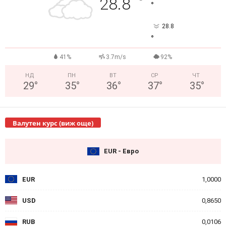
°
28.8
°
28.8
°
41%
3.7m/s
92%
НД
ПН
ВТ
СР
ЧТ
29
°
35
°
36
°
37
°
35
°
Валутен курс (виж още)
EUR - Евро
EUR
1,0000
USD
0,8650
RUB
0,0106