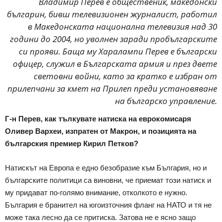
Владимир Перев е общественик, македонски
българин, бивш телевизионен журналист, работил
в Македонската национална телевизия над 30
години до 2004, но уволнен заради пробългарските
си прояви. Баща му Харалампи Перев е български
офицер, служил в Българската армия и през двете
световни войни, като за кратко е избран от
прилепчани за кмет на Прилеп преди установяване
на българско управление.
Г-н Перев, как тълкувате натиска на еврокомисаря
Оливер Вархеи, изпратен от Макрон, и позицията на
българския премиер Кирил Петков?
Натискът на Европа е едно безобразие към България, но и
българските политици са виновни, че приемат този натиск и
му придават по-голямо внимание, отколкото е нужно.
България е бранител на югоизточния фланг на НАТО и тя не
може така лесно да се притиска. Затова не е ясно защо