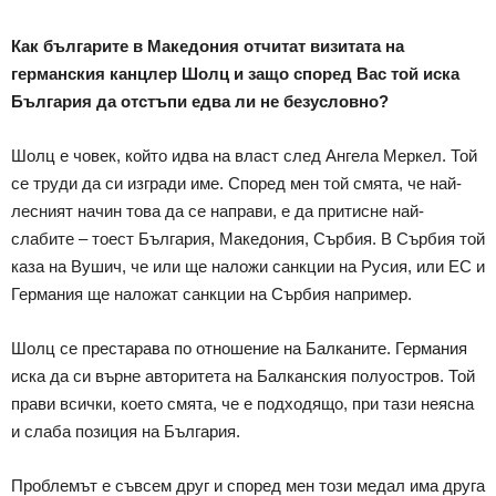
Как българите в Македония отчитат визитата на
германския канцлер Шолц и защо според Вас той иска
България да отстъпи едва ли не безусловно?
Шолц е човек, който идва на власт след Ангела Меркел. Той
се труди да си изгради име. Според мен той смята, че най-
лесният начин това да се направи, е да притисне най-
слабите – тоест България, Македония, Сърбия. В Сърбия той
каза на Вушич, че или ще наложи санкции на Русия, или ЕС и
Германия ще наложат санкции на Сърбия например.
Шолц се престарава по отношение на Балканите. Германия
иска да си върне авторитета на Балканския полуостров. Той
прави всички, което смята, че е подходящо, при тази неясна
и слаба позиция на България.
Проблемът е съвсем друг и според мен този медал има друга