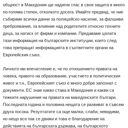
общност в Македония ще надигне глас в своя защита в много
по-голяма степен, отколкото досега. Имайте предвид, че ние
събираме всички данни за полицейско насилие, за фалшиви
преброявания, за влияние над родителите относно техните
деца, за натиск от фирми и компании. Предаваме цялата
тази информация на българските институции, които след
това препращат информацията в съответните органи на
Европейския съюз.
Личното ми впечатление е, че по отношението правата на
човека, правото на образование, участието в политическия
живот и т.н., Европейският съюз е много добре запознат с
документи. ЕС знае какво става в Македония и какви са
тежките нарушения на правата на македонските българи.
Последната година и половина нещата се развиват в съвсем
друга посока. Резултатите са още малки, слаби, невидими,
но нещо все пак се движи и това е благодарение на
действията на българската държава, на българското