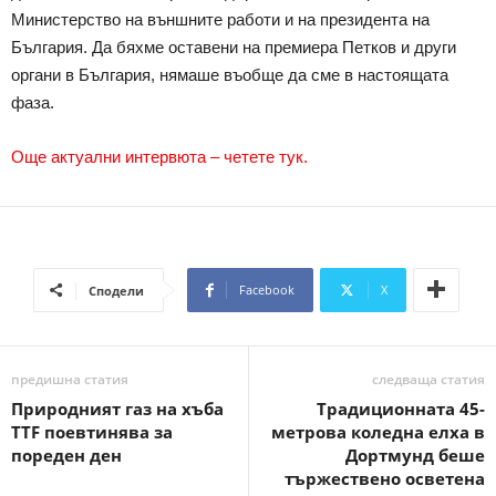
Министерство на външните работи и на президента на
България. Да бяхме оставени на премиера Петков и други
органи в България, нямаше въобще да сме в настоящата
фаза.
Още актуални интервюта – четете тук.
Facebook
X
Сподели
предишна статия
следваща статия
Природният газ на хъба
Традиционната 45-
TTF поевтинява за
метрова коледна елха в
пореден ден
Дортмунд беше
тържествено осветена