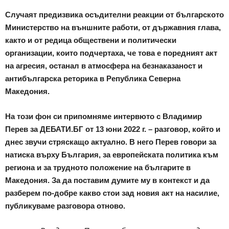
Случаят предизвика осъдителни реакции от българското
Министерство на външните работи, от държавния глава,
както и от редица обществени и политически
организации, които подчертаха, че това е поредният акт
на агресия, останал в атмосфера на безнаказаност и
антибългарска реторика в Република Северна
Македония.
На този фон си припомняме интервюто с Владимир
Перев за ДЕБАТИ.БГ от 13 юни 2022 г. – разговор, който и
днес звучи стряскащо актуално. В него Перев говори за
натиска върху България, за европейската политика към
региона и за трудното положение на българите в
Македония. За да поставим думите му в контекст и да
разберем по-добре какво стои зад новия акт на насилие,
публикуваме разговора отново.