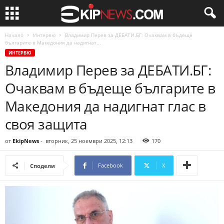
Начало
Интервю
Владимир Перев за ДЕБАТИ.БГ: Очаквам в бъдеще
българите в Македония да надигнат...
ИНТЕРВЮ
Владимир Перев за ДЕБАТИ.БГ:
Очаквам в бъдеще българите в
Македония да надигнат глас в
своя защита
от
EkipNews
-
вторник, 25 ноември 2025, 12:13
170
Facebook
X
Сподели