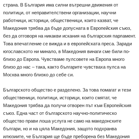
страна. В България има силни вътрешни движения от
политици, от неправителствени организации, научни
работници, историци, общественици, които казват, че
Македония трябва да бъде допусната в Европейския съюз,
без да отговоря на никакви искания на българския парламент.
Това впечатление се вижда и в европейската преса. Заради
югославското ни минало, в Македония винаги сме били по-
близо до Европа. Чувстваме пулсовете на Европа много
близо до нас – така, както българите чувстваха пулса на
Москва много близко до себе си.
Българското общество е разделено. За това помагат и тези
общественици, политици, историци, които смятат, че
Македония трябва да получи отворен път към Европейския
съюз. Една част от българското научно-политическо
общество прави лоша услуга не само на македонските
българи, но и на цяла Македония, защото подхранва
илюзиите, че България ще бъде преборена без Македония