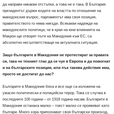
да направи никакви отстъпки, а това не е така. В България
президентът държи юздите на властта по отношение на
македонския въпрос, парламентът има своя позиция,
правителството го няма никъде. Всякакви надежди на
македонските политици, че в края на юни влиянията на
Макрон ще отворят пътя на Македония към ЕС, са
абсолютно несъответстващи на актуалната ситуация.
Защо българите в Македония не протестират за правата
си, така че техният глас да се чуе в Европа и да помогнат
и на българските позиции, или пък такива действия има,
просто не достигат до нас?
Българите в Македония бяха и все още са изложени на
ужасен политически и полицейски терор. Това се случва в
последните 100 години – от 1918 година насам. Българите в
Македония останаха малко – тоест малко се проявяват като
българи. Много хора припознават своя български произход,