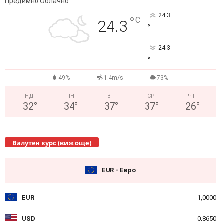
Предимно Облачно
24.3
°
C
24.3
°
24.3
°
49%
1.4m/s
73%
НД
ПН
ВТ
СР
ЧТ
32
°
34
°
37
°
37
°
26
°
Валутен курс (виж още)
EUR - Евро
EUR
1,0000
USD
0,8650