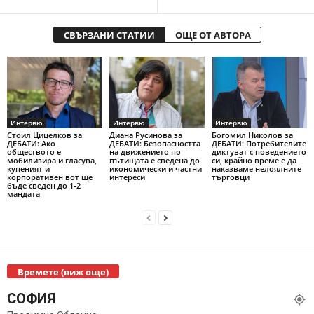
СВЪРЗАНИ СТАТИИ
ОЩЕ ОТ АВТОРА
Интервю
Интервю
Интервю
Стоил Цицелков за
Диана Русинова за
Богомил Николов за
ДЕБАТИ: Ако
ДЕБАТИ: Безопасността
ДЕБАТИ: Потребителите
обществото е
на движението по
диктуват с поведението
мобилизира и гласува,
пътищата е сведена до
си, крайно време е да
купеният и
икономически и частни
наказваме нелоялните
корпоративен вот ще
интереси
търговци
бъде сведен до 1-2
мандата
Времете (виж още)
СОФИЯ