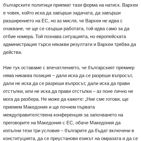
българските политици приемат тази форма на натиск. Вархеи
е човек, който иска да завърши задачата, да завърши
разширението на ЕС, но аз мисля, че Вархеи не идва с
очакване, че ще се свърши работата, той идва само за да
отбие номера. Той познава ситуацията, но европейската
администрация търси някакви резултати и Вархеи трябва да
действа.
Ние тук оставаме с впечатлението, че българският премиер
няма никаква позиция – дали иска да се разреши въпросът,
дали не иска да се разреши въпросът, дали иска да прави
отстъпки, или не иска да прави отстъпки – аз поне лично не
мога да разбера. Не може да кажете: „Ние сме готови, ще
приемем Македония и ще почнем първата
междуправителствена конференция за започването на
преговорите на Македония с ЕС, обаче Македония да
изпълни тези три условия – българите да бъдат включени в
конституцията, да се преустанови езикът на омразата и да се