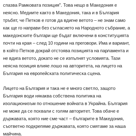
спазва Рамковата позиция”. Това нещо в Македония е
неясно. Медиите както в Македония, така и в България
тръбят, че Петков е готов да вдигне ветото – не знам само
как ще го направи без съгласието на Народното събрание, а
македонските българи ще бъдат включени в конституцията
почти на края – след 10 години на преговори. Има и вариант,
в който Петков докрай отстоява позицията на парламента и
не вдига ветото, докато не се изпълнят условията. Тази
неясна позиция влияе лошо на авторитета, на лицето на
България на европейската политическа сцена.
Лицето на България и така не е много светло, защото
България води някаква собствена политика на
изолационизъм по отношение войната в Украйна. България
не може да се похвали с голям авторитет. Това обаче е
държавата, която ние сме част – българите в Македония,
съответно подкрепяме държавата, която смятаме за наша
майчина.