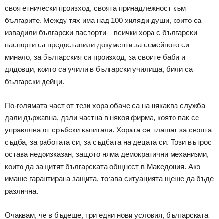
своя етнически произход, своята принадлежност към
българите. Между тях има над 100 хиляди души, които са
извадили български паспорти – всички хора с български
паспорти са предоставили документи за семейното си
минало, за българския си произход, за своите баби и
дядовци, които са учили в български училища, били са
български дейци.
По-голямата част от тези хора обаче са на някаква служба –
дали държавна, дали частна в някоя фирма, която пак се
управлява от сръбски капитали. Хората се плашат за своята
съдба, за работата си, за съдбата на децата си. Този въпрос
остава недоизказан, защото няма демократични механизми,
които да защитят българската общност в Македония. Ако
имаше гарантирана защита, тогава ситуацията щеше да бъде
различна.
Очаквам, че в бъдеще, при едни нови условия, българската