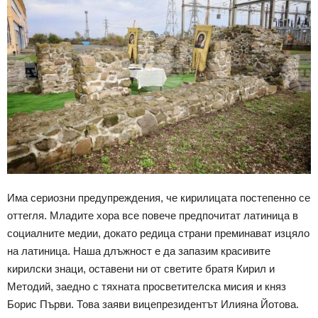
Има сериозни предупреждения, че кирилицата постепенно се
оттегля. Младите хора все повече предпочитат латиница в
социалните медии, докато редица страни преминават изцяло
на латиница. Наша длъжност е да запазим красивите
кирилски знаци, оставени ни от светите братя Кирил и
Методий, заедно с тяхната просветителска мисия и княз
Борис Първи. Това заяви вицепрезидентът Илияна Йотова.