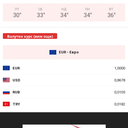
ПТ
СБ
НД
ПН
ВТ
30
°
33
°
34
°
34
°
36
°
Валутен курс (виж още)
EUR - Евро
EUR
1,0000
USD
0,8678
RUB
0,0105
TRY
0,0182