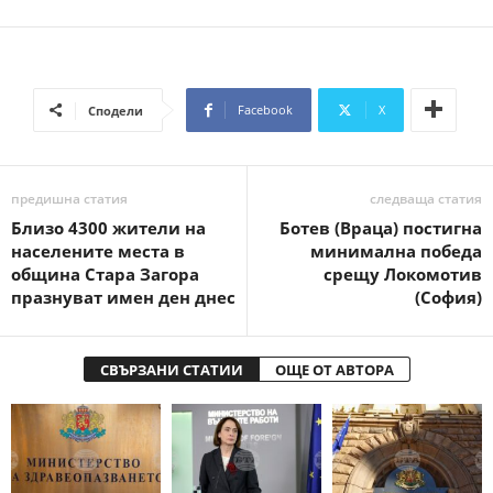
Facebook
X
Сподели
предишна статия
следваща статия
Близо 4300 жители на
Ботев (Враца) постигна
населените места в
минимална победа
община Стара Загора
срещу Локомотив
празнуват имен ден днес
(София)
СВЪРЗАНИ СТАТИИ
ОЩЕ ОТ АВТОРА