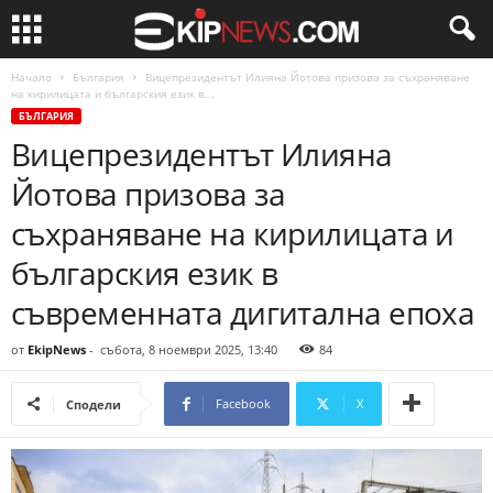
Начало
България
Вицепрезидентът Илияна Йотова призова за съхраняване
на кирилицата и българския език в...
БЪЛГАРИЯ
Вицепрезидентът Илияна
Йотова призова за
съхраняване на кирилицата и
българския език в
съвременната дигитална епоха
от
EkipNews
-
събота, 8 ноември 2025, 13:40
84
Facebook
X
Сподели