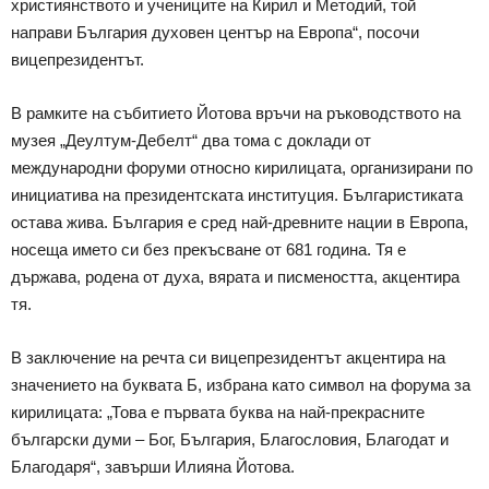
християнството и учениците на Кирил и Методий, той
направи България духовен център на Европа“, посочи
вицепрезидентът.
В рамките на събитието Йотова връчи на ръководството на
музея „Деултум-Дебелт“ два тома с доклади от
международни форуми относно кирилицата, организирани по
инициатива на президентската институция. Българистиката
остава жива. България е сред най-древните нации в Европа,
носеща името си без прекъсване от 681 година. Тя е
държава, родена от духа, вярата и писмеността, акцентира
тя.
В заключение на речта си вицепрезидентът акцентира на
значението на буквата Б, избрана като символ на форума за
кирилицата: „Това е първата буква на най-прекрасните
български думи – Бог, България, Благословия, Благодат и
Благодаря“, завърши Илияна Йотова.