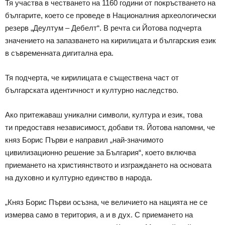
Тя участва в честването на 1160 години от покръстването на
българите, което се проведе в Националния археологически
резерв „Деултум – Дебелт“. В речта си Йотова подчерта
значението на запазването на кирилицата и българския език
в съвременната дигитална ера.
Тя подчерта, че кирилицата е съществена част от
българската идентичност и културно наследство.
Ако притежаваш уникални символи, култура и език, това
ти предоставя независимост, добави тя. Йотова напомни, че
княз Борис Първи е направил „най-значимото
цивилизационно решение за България“, което включва
приемането на християнството и изграждането на основата
на духовно и културно единство в народа.
„Княз Борис Първи осъзна, че величието на нацията не се
измерва само в територия, а и в дух. С приемането на