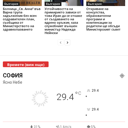
България
България
България
Болница „Св. Анна“ във
Устойчивостта на
Откриване на
Варна трупа
примирието зависи от
консулства,
задължения без ясен
това Иран да се откаже
образователни
оздравителен план,
от създаването на
програми и
съобщиха от
ядрено оръжие, каза
компенсации за
Министерството на
служебният външен
родители ще обсъди
здравеопазването
министър Надежда
Министерският съвет
Нейнски
Времете (виж още)
СОФИЯ
Ясно Небе
29.4
°
C
29.4
°
29.4
°
31%
1.6m/s
5%