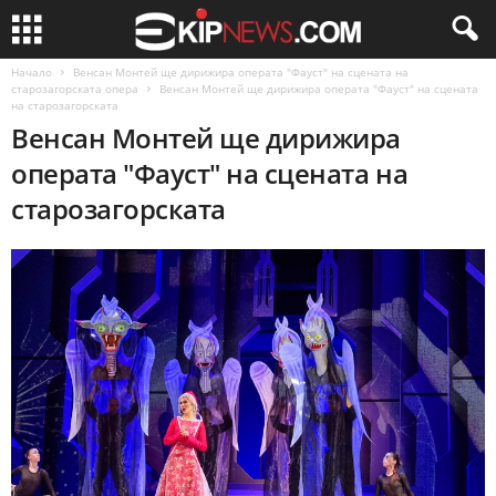
Начало
Венсан Монтей ще дирижира операта "Фауст" на сцената на
старозагорската опера
Венсан Монтей ще дирижира операта "Фауст" на сцената
на старозагорската
Венсан Монтей ще дирижира
операта "Фауст" на сцената на
старозагорската