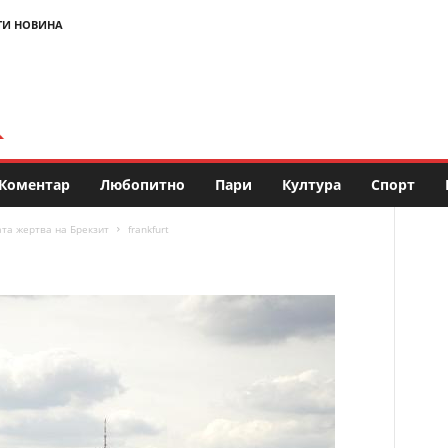
ТИ НОВИНА
Коментар
Любопитно
Пари
Култура
Спорт
та жертва на Брекзит
frankfurt