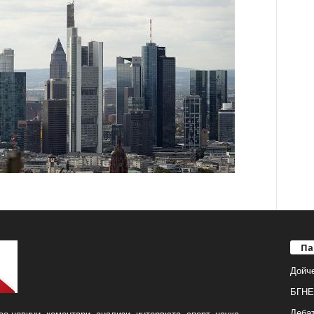
Па
Дойч
БГНЕ
Деба