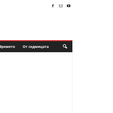
Времето
От седмицата