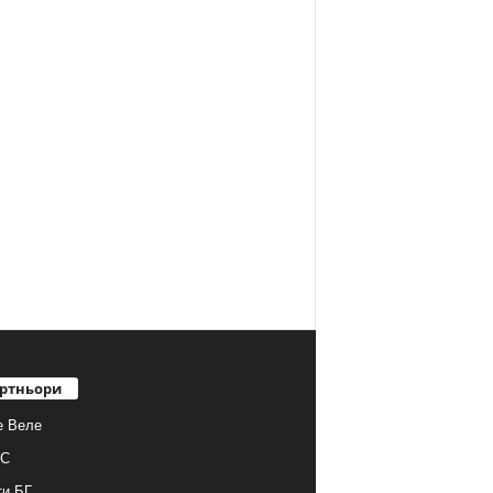
ртньори
е Веле
С
ти.БГ