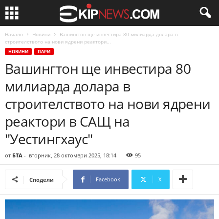
Начало
Новини
Вашингтон ще инвестира 80 милиарда долара в
строителството на нови ядрени реактори...
НОВИНИ
ПАРИ
Вашингтон ще инвестира 80
милиарда долара в
строителството на нови ядрени
реактори в САЩ на
"Уестингхаус"
от
БТА
-
вторник, 28 октомври 2025, 18:14
95
Facebook
X
Сподели