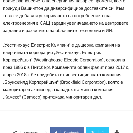
обаче равновесието на енергийния пазар се промени, което
принуди Вашингтон да диверсифицира доставките си. Към
това се добавя и ускоряването на потреблението на
електроенергия в САЩ заради увеличаването на центровете
за данни и развитието на облачните технологии и ИИ.
„Уестингхаус Електрик Къмпани“ е дъщерна компания на
енергийната корпорация „Уестингхаус Електрик
Корпорейшън“ (Westinghouse Electric Corporation), основана
през 1886 г. в Питсбърг. Компанията обяви фалит през 2017 г.,
а през 2018 г. бе придобита от инвестиционната компания
„Брукфийлд Корпорейшън“ (Brookfield Corporation), която е
мажоритарен акционер, а канадската минна компания
„Камеко“ (Cameco) притежава миноритарен дял.
Facebook
X
Сподели