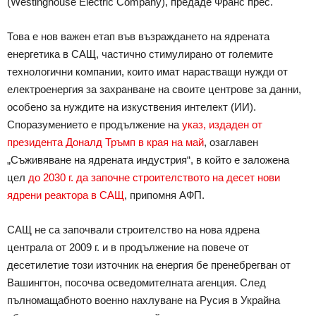
(Westinghouse Electric Company), предаде Франс прес.
Това е нов важен етап във възраждането на ядрената
енергетика в САЩ, частично стимулирано от големите
технологични компании, които имат нарастващи нужди от
електроенергия за захранване на своите центрове за данни,
особено за нуждите на изкуствения интелект (ИИ).
Споразумението е продължение на
указ, издаден от
президента Доналд Тръмп в края на май
, озаглавен
„Съживяване на ядрената индустрия“, в който е заложена
цел
до 2030 г. да започне строителството на десет нови
ядрени реактора в САЩ
, припомня АФП.
САЩ не са започвали строителство на нова ядрена
централа от 2009 г. и в продължение на повече от
десетилетие този източник на енергия бе пренебрегван от
Вашингтон, посочва осведомителната агенция. След
пълномащабното военно нахлуване на Русия в Украйна