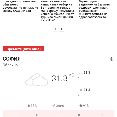
президент приветства
аванс на женския
Варна трупа
обявеното
национален отбор на
задължения без ясен
двуседмично примирие
България по тенис в
оздравителен план,
между САЩ и Иран
мача срещу Република
съобщиха от
Северна Македония от
Министерството на
турнира "Били Джийн
здравеопазването
Кинг Къп"
Времете (виж още)
СОФИЯ
Облачно
31.3
°
C
31.3
°
31.3
°
33%
3m/s
91%
СБ
НД
ПН
ВТ
СР