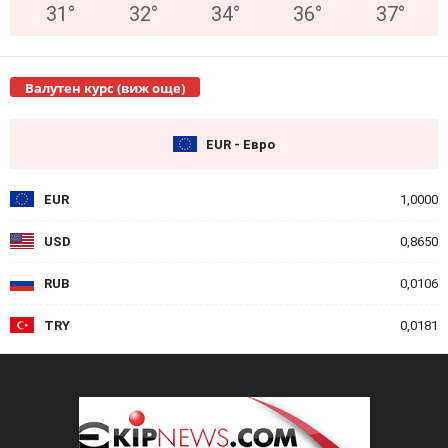
31
°
32
°
34
°
36
°
37
°
Валутен курс (виж още)
EUR - Евро
EUR
1,0000
USD
0,8650
RUB
0,0106
TRY
0,0181