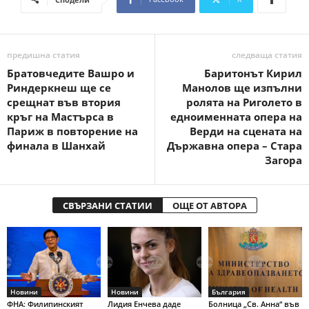
предишна статия
следваща статия
Братовчедите Вашро и
Баритонът Кирил
Риндеркнеш ще се
Манолов ще изпълни
срещнат във втория
ролята на Риголето в
кръг на Мастърса в
едноименната опера на
Париж в повторение на
Верди на сцената на
финала в Шанхай
Държавна опера – Стара
Загора
СВЪРЗАНИ СТАТИИ
ОЩЕ ОТ АВТОРА
Новини
Новини
България
ФНА: Филипинският
Лидия Енчева даде
Болница „Св. Анна“ във