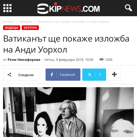
Начало
Водещи
Ватиканът ще покаже изложба на Анди Уорхол
ВОДЕЩИ
КУЛТУРА
Ватиканът ще покаже изложба
на Анди Уорхол
от
Рени Никифорова
-
петък, 9 февруари 2018, 10:00
1209
Facebook
X
Сподели