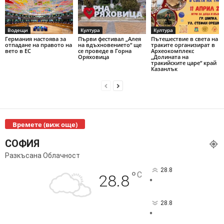
Водещи
Култура
Култура
Германия настоява за
Първи фестивал „Алея
Пътешествие в света на
отпадане на правото на
на вдъхновението“ ще
траките организират в
вето в ЕС
се проведе в Горна
Археокомплекс
Оряховица
„Долината на
тракийските царе“ край
Казанлък
Времете (виж още)
СОФИЯ
Разкъсана Облачност
28.8
°
C
28.8
°
28.8
°