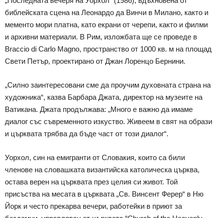
„Последната вечеря на Уорхол“ (1986), вдъхновена от
библейската сцена на Леонардо да Винчи в Милано, както и
мементо мори платна, като екрани от черепи, както и филми
и архивни материали. В Рим, изложбата ще се проведе в
Braccio di Carlo Magno, пространство от 1000 кв. м на площад
Свети Петър, проектирано от Джан Лоренцо Бернини.
„Силно заинтересовани сме да проучим духовната страна на
художника“, казва Барбара Джата, директор на музеите на
Ватикана. Джата продължава: „Много е важно да имаме
диалог със съвременното изкуство. Живеем в свят на образи
и църквата трябва да бъде част от този диалог“.
Уорхол, син на емигранти от Словакия, които са били
членове на словашката византийска католическа църква,
остава верен на църквата през целия си живот. Той
присъства на месата в църквата „Св. Винсент Ферер“ в Ню
Йорк и често прекарва вечери, работейки в приют за