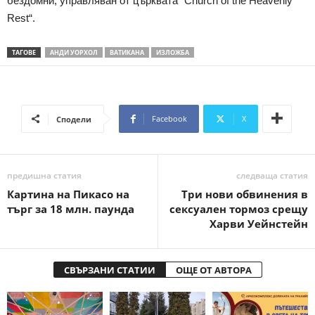
бездомни, управляван от църквата “Church of the Heavenly
Rest“.
ТАГОВЕ
АНДИ УОРХОЛ
ВАТИКАНА
ИЗЛОЖБА
Facebook
X
Сподели
предишна статия
следваща статия
Картина на Пикасо на
Три нови обвинения в
търг за 18 млн. паунда
сексуален тормоз срещу
Харви Уейнстейн
СВЪРЗАНИ СТАТИИ
ОЩЕ ОТ АВТОРА