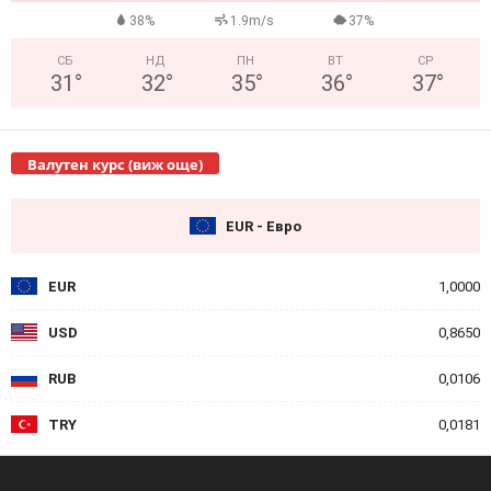
38%
1.9m/s
37%
СБ
НД
ПН
ВТ
СР
31
°
32
°
35
°
36
°
37
°
Валутен курс (виж още)
EUR - Евро
EUR
1,0000
USD
0,8650
RUB
0,0106
TRY
0,0181