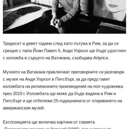
Тридесет и девет години след като пътува в Рим, за да се
срещне с папа Йоан Павел II, Анди Уорхол ще бъде удостоен
с изложба в сърцето на Ватикана, съобщава Artprice.
Музеите на Ватикана приключват преговорните си разговори
с музея на Анди Уорхол в Питсбърг, за да представят
изложбата на религиозните произведения на поп-художника
през 2019 г. Изложбата ще може да бъде видяна в Рим и
Питсбърг и ще отбележи 25-годишнината от откриването на
американския музей.
Експозицията ще включва картини от серията