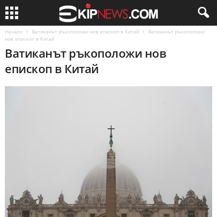
Начало
Ватиканът ръкоположи нов епископ в Китай
Ватиканът ръкоположи
нов епископ в Китай
Ватиканът ръкоположи нов
епископ в Китай