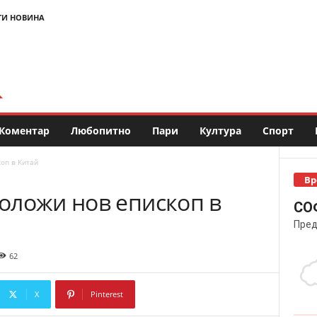
ТИ НОВИНА
Коментар
Любопитно
Пари
Култура
Спорт
оп в Китай
Вр
оложи нов епископ в
СО
Пред
62
X
Pinterest