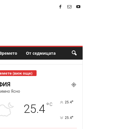
Времето
От седмицата
емете (виж още)
ФИЯ
имно Ясно
°
25.4
°
C
25.4
°
25.4