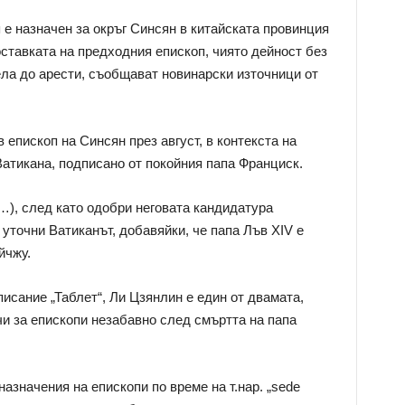
 е назначен за окръг Синсян в китайската провинция
оставката на предходния епископ, чиято дейност без
ела до арести, съобщават новинарски източници от
 епископ на Синсян през август, в контекста на
атикана, подписано от покойния папа Франциск.
(…), след като одобри неговата кандидатура
 уточни Ватиканът, добавяйки, че папа Лъв XIV е
йчжу.
исание „Таблет“, Ли Цзянлин е един от двамата,
чи за епископи незабавно след смъртта на папа
азначения на епископи по време на т.нар. „sede