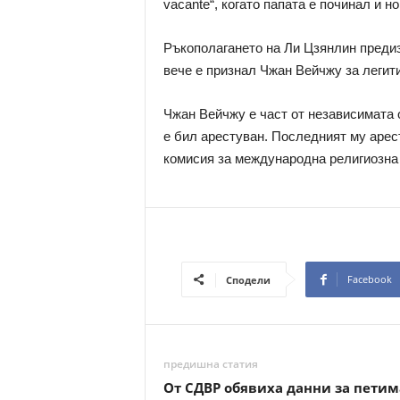
vacante“, когато папата е починал и н
Ръкополагането на Ли Цзянлин предиз
вече е признал Чжан Вейчжу за легити
Чжан Вейчжу е част от независимата 
е бил арестуван. Последният му арест
комисия за международна религиозна 
Facebook
Сподели
предишна статия
От СДВР обявиха данни за петим