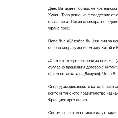
Днес Ватиканът обяви, че нов епископ
Хунан. Това решение е следствие от 
съгласие от Пекин многократно е дов
Франс прес.
Папа Лъв XIV избра Ли Цзянлин за нов
спорно споразумение между Китай и В
„Светият отец го назначи за епископ 
съгласно временния договор с Китай“,
приел оставката на Джоузеф Чжан Ве
Според американското католическо сп
които китайското правителство назна
Франциск през април.
Светият престол не може да утвърди н