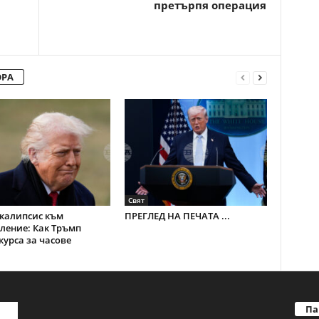
претърпя операция
ОРА
Свят
калипсис към
ПРЕГЛЕД НА ПЕЧАТА ...
ление: Как Тръмп
курса за часове
Па