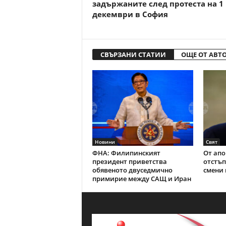
задържаните след протеста на 1
декември в София
СВЪРЗАНИ СТАТИИ
ОЩЕ ОТ АВТ
Новини
Свят
ФНА: Филипинският
От апо
президент приветства
отстъп
обявеното двуседмично
смени 
примирие между САЩ и Иран