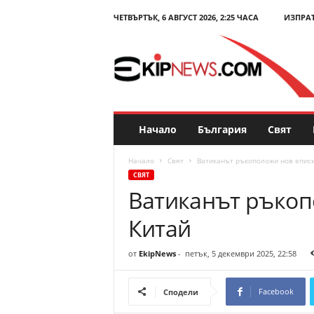
ЧЕТВЪРТЪК, 6 АВГУСТ 2026, 2:25 ЧАСА
ИЗПРА
E
k
i
p
N
e
w
s
Начало
България
Свят
.
c
Начало
Свят
Ватиканът ръкоположи нов еписк
o
СВЯТ
m
Ватиканът ръкоп
–
Н
Китай
о
в
и
от
EkipNews
-
петък, 5 декември 2025, 22:58
н
и
Facebook
Сподели
и
к