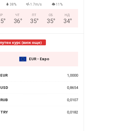
38%
1.7m/s
11%
СР
ЧТ
ПТ
СБ
НД
25
°
36
°
35
°
35
°
34
°
лутен курс (виж още)
EUR - Евро
EUR
1,0000
USD
0,8654
RUB
0,0107
TRY
0,0182