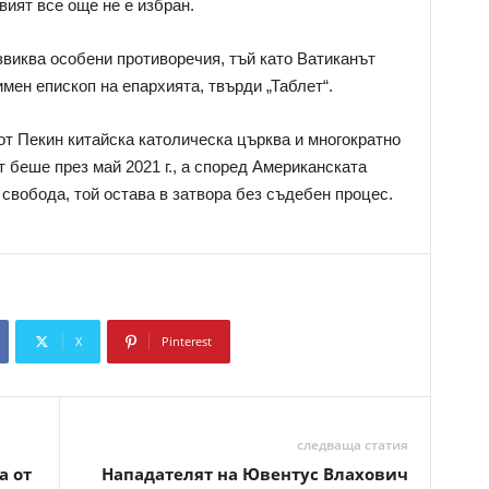
овият все още не е избран.
виква особени противоречия, тъй като Ватиканът
мен епископ на епархията, твърди „Таблет“.
от Пекин китайска католическа църква и многократно
 беше през май 2021 г., а според Американската
свобода, той остава в затвора без съдебен процес.
X
Pinterest
Copy URL
следваща статия
а от
Нападателят на Ювентус Влахович