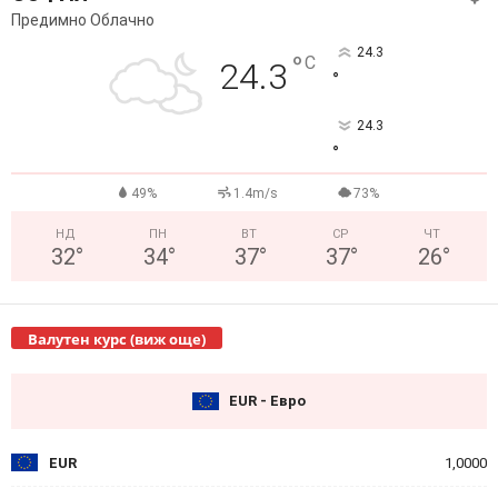
Предимно Облачно
24.3
°
C
24.3
°
24.3
°
49%
1.4m/s
73%
НД
ПН
ВТ
СР
ЧТ
32
°
34
°
37
°
37
°
26
°
Валутен курс (виж още)
EUR - Евро
EUR
1,0000