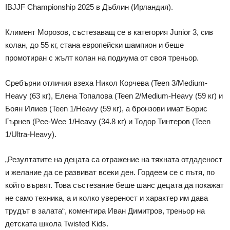
IBJJF Championship 2025 в Дъблин (Ирландия).
Климент Морозов, състезаващ се в категория Junior 3, сив
колан, до 55 кг, стана европейски шампион и беше
промотиран с жълт колан на подиума от своя треньор.
Сребърни отличия взеха Никол Корчева (Teen 3/Medium-
Heavy (63 кг), Елена Топалова (Teen 2/Medium-Heavy (59 кг) и
Боян Илиев (Teen 1/Heavy (59 кг), а бронзови имат Борис
Гърнев (Pee-Wee 1/Heavy (34.8 кг) и Тодор Тинтеров (Teen
1/Ultra-Heavy).
„Резултатите на децата са отражение на тяхната отдаденост
и желание да се развиват всеки ден. Гордеем се с пътя, по
който вървят. Това състезание беше шанс децата да покажат
не само техника, а и колко увереност и характер им дава
трудът в залата“, коментира Иван Димитров, треньор на
детската школа Twisted Kids.