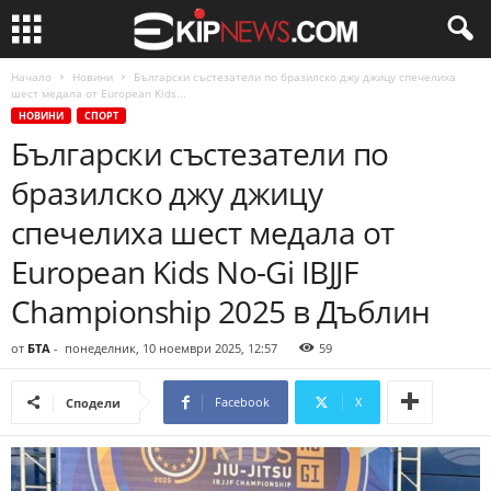
Начало
Новини
Български състезатели по бразилско джу джицу спечелиха
шест медала от European Kids...
НОВИНИ
СПОРТ
Български състезатели по
бразилско джу джицу
спечелиха шест медала от
European Kids No-Gi IBJJF
Championship 2025 в Дъблин
от
БТА
-
понеделник, 10 ноември 2025, 12:57
59
Facebook
X
Сподели