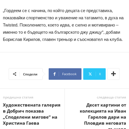
„Гордеем се с начина, по който децата се представиха,
показвайки спортменство и уважение на татамито, в духа на
Twisted. Поколението, което идва, е силно и мотивирано –
именно то е бъдещето на българското джу джицу“, добави
Борислав Кирилов, главен треньор и съосновател на клуба.
Facebook
X
Сподели
предишна статия
следваща статия
Художествената галерия
Десет картини от
в Добрич показва
колекцията на Иван
„Споделени мигове“ на
Гарелов дари на
Христина Гаева
Пловдив неговата