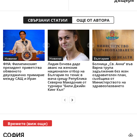
дъщеря
СВЪРЗАНИ СТАТИИ
ОЩЕ ОТ АВТОРА
Новини
Новини
България
ФНА: Филипинският
Лидия Енчева даде
Болница „Св. Анна“ във
президент приветства
аванс на женския
Варна трупа
обявеното
национален отбор на
задължения без ясен
двуседмично примирие
България по тенис в
оздравителен план,
между САЩ и Иран
мача срещу Република
съобщиха от
Северна Македония от
Министерството на
турнира "Били Джийн
здравеопазването
Кинг Къп"
Времете (виж още)
СОФИЯ