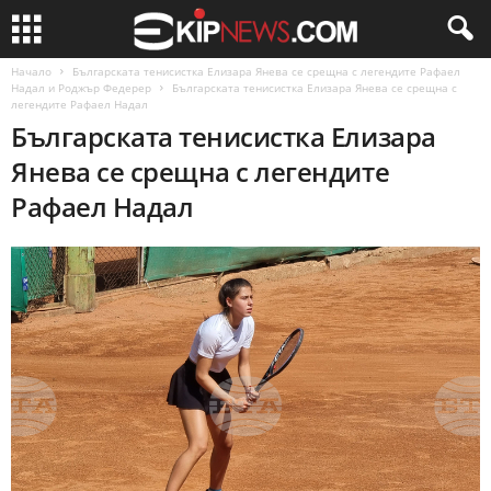
Начало
Българската тенисистка Елизара Янева се срещна с легендите Рафаел
Надал и Роджър Федерер
Българската тенисистка Елизара Янева се срещна с
легендите Рафаел Надал
Българската тенисистка Елизара
Янева се срещна с легендите
Рафаел Надал