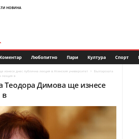
АТИ НОВИНА
Коментар
Любопитно
Пари
Култура
Спорт
е изнесе днес публична лекция в Атинския университет
Българската
 лекция в
а Теодора Димова ще изнесе
 в