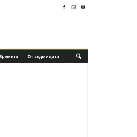
Времето
От седмицата