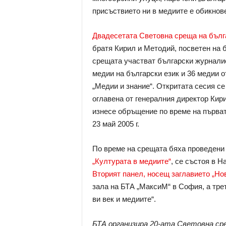
присъствието ни в медиите е обикнов
Двадесетата Световна среща на бълга
братя Кирил и Методий, посветен на б
срещата участват български журналис
медии на български език и 36 медии о
„Медии и знание“. Откритата сесия с
оглавена от генералния директор Кири
изнесе обръщение по време на първа
23 май 2005 г.
По време на срещата бяха проведени
„Културата в медиите“
, се състоя в 
Вторият панел, носещ заглавието „Но
зала на БТА „МаксиМ“ в София, а трет
ви век и медиите“.
БТА организира 20-ата Световна ср