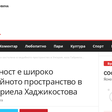
ОВИНА
Коментар
Любопитно
Пари
Култура
Спорт
 застъпена в медийното пространство в Унгария, каза Габриела...
Вр
ност е широко
СО
йното пространство в
Ясно
бриела Хаджикостова
19