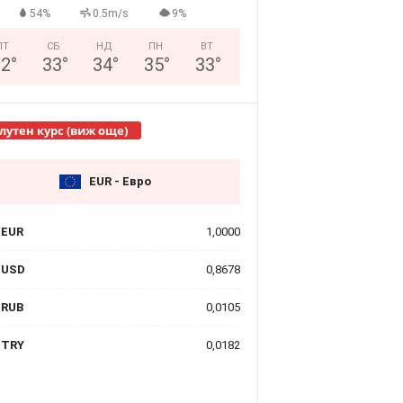
54%
0.5m/s
9%
ПТ
СБ
НД
ПН
ВТ
32
°
33
°
34
°
35
°
33
°
лутен курс (виж още)
EUR - Евро
EUR
1,0000
USD
0,8678
RUB
0,0105
TRY
0,0182