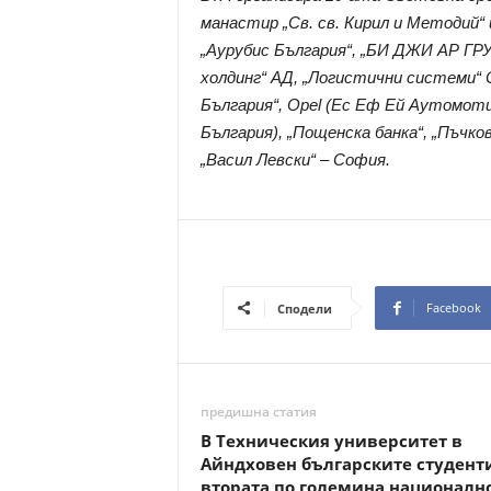
манастир „Св. св. Кирил и Методий“ и
„Аурубис България“, „БИ ДЖИ АР Г
холдинг“ АД, „Логистични системи“ 
България“, Opel (Ес Еф Ей Аутомот
България), „Пощенска банка“, „Пъч
„Васил Левски“ – София.
Facebook
Сподели
предишна статия
В Техническия университет в
Айндховен българските студенти
втората по големина национално