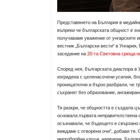
Представянето на България в медийни
въпреки че българската общност е зна
получаваме уважение от унгарските и
вестник „Български вести“ в Унгария,
заседание на
20-та Световна среща н
Според нея, българската диаспора в У
изградена с целенасочени усилия, бла
проницателни и бързо разбрали, че тр
съхранят без образование, ангажиран
Тя разкри, че общността е създала цъ
основала първата неправителствена ор
осъзнавали, че бъдещето е свързано 
виждаме с отворени очи“, добави тя. 
многобройни улуци, наречени „Българс