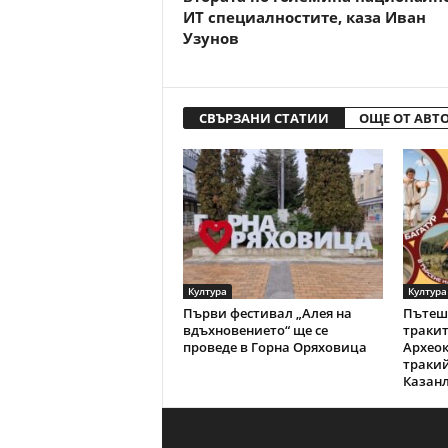
ИТ специалностите, каза Иван
Узунов
СВЪРЗАНИ СТАТИИ
ОЩЕ ОТ АВТ
Култура
Култура
Първи фестивал „Алея на
Пътеше
вдъхновението“ ще се
тракит
проведе в Горна Оряховица
Археок
тракий
Казан