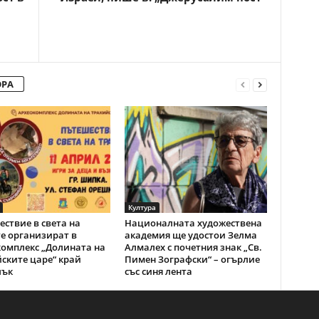
ОРА
Култура
ствие в света на
Националната художествена
е организират в
академия ще удостои Зелма
омплекс „Долината на
Алмалех с почетния знак „Св.
ските царе“ край
Пимен Зографски“ – огърлие
лък
със синя лента