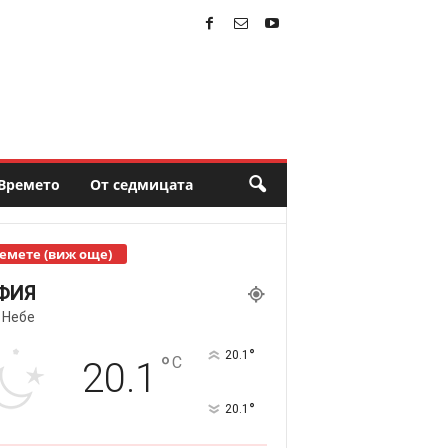
Времето
От седмицата
емете (виж още)
ФИЯ
 Небе
°
20.1
°
C
20.1
°
20.1