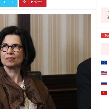
X
Pinterest
Copy URL
Ва