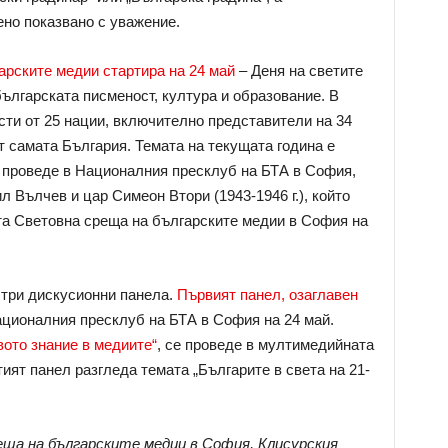
ено показвано с уважение.
рските медии стартира на 24 май
– Деня на светите
ългарската писменост, култура и образование. В
ти от 25 нации, включително представители на 34
т самата България. Темата на текущата година е
е проведе в Националния пресклуб на БТА в София,
л Вълчев и цар Симеон Втори (1943-1946 г.), който
та Световна среща на българските медии в София на
 три дискусионни панела.
Първият панел, озаглавен
Националния пресклуб на БТА в София на 24 май.
вото знание в медиите“
, се проведе в мултимедийната
ият панел разгледа темата „Българите в света на 21-
еща на българските медии в София, Клисурския