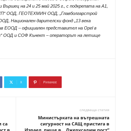
 Вършец на 24 и 25 май 2025 г., с подкрепата на А1,
РУП“ ООД, ГЕОТЕХМИН ООД, „Главболгарстрой
ООД, Национален дарителски фонд „13 века
ив ЕООД – официален представител на Opel в
ков“ ООД и СОФ Кънект – операторът на летище
X
Pinterest
Copy URL
следваща статия
Министърката на вътрешната
 са
сигурност на САЩ пристига в
ст в
Израел, пише в. „Джерусалим пост“