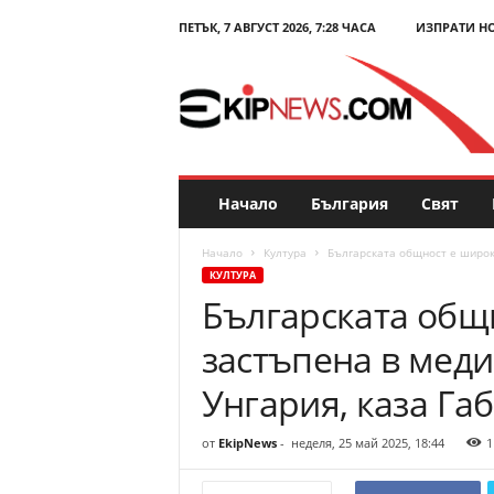
ПЕТЪК, 7 АВГУСТ 2026, 7:28 ЧАСА
ИЗПРАТИ Н
E
k
i
p
N
e
w
s
Начало
България
Свят
.
c
Начало
Култура
Българската общност е широко
o
КУЛТУРА
m
Българската общ
–
Н
застъпена в меди
о
в
Унгария, каза Га
и
н
от
EkipNews
-
неделя, 25 май 2025, 18:44
1
и
и
к