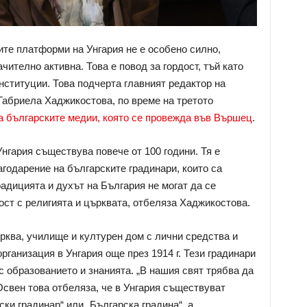
те платформи на Унгария не е особено силно,
чително активна. Това е повод за гордост, тъй като
нституции. Това подчерта главният редактор на
 Габриела Хаджикостова, по време на третото
а българските медии, която се провежда във Вършец
.
нгария съществува повече от 100 години. Тя е
годарение на българските градинари, които са
адицията и духът на България не могат да се
ост с религията и църквата, отбеляза Хаджикостова.
рква, училище и културен дом с лични средства и
ганизация в Унгария още през 1914 г. Тези градинари
с образованието и знанията. „В нашия свят трябва да
Освен това отбеляза, че в Унгария съществуват
ки градинар“ или „Българска градина“, а