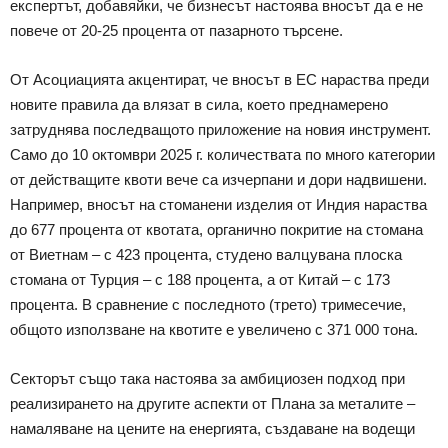
експертът, добавяйки, че бизнесът настоява вносът да е не
повече от 20-25 процента от пазарното търсене.
От Асоциацията акцентират, че вносът в ЕС нараства преди
новите правила да влязат в сила, което преднамерено
затруднява последващото приложение на новия инструмент.
Само до 10 октомври 2025 г. количествата по много категории
от действащите квоти вече са изчерпани и дори надвишени.
Например, вносът на стоманени изделия от Индия нараства
до 677 процента от квотата, органично покритие на стомана
от Виетнам – с 423 процента, студено валцувана плоска
стомана от Турция – с 188 процента, а от Китай – с 173
процента. В сравнение с последното (трето) тримесечие,
общото използване на квотите е увеличено с 371 000 тона.
Секторът също така настоява за амбициозен подход при
реализирането на другите аспекти от Плана за металите –
намаляване на цените на енергията, създаване на водещи