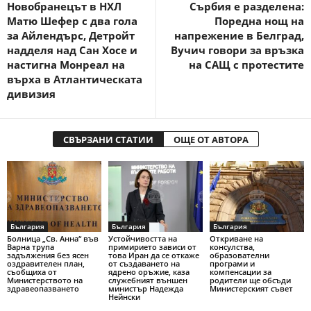
Новобранецът в НХЛ
Сърбия е разделена:
Матю Шефер с два гола
Поредна нощ на
за Айлендърс, Детройт
напрежение в Белград,
надделя над Сан Хосе и
Вучич говори за връзка
настигна Монреал на
на САЩ с протестите
върха в Атлантическата
дивизия
СВЪРЗАНИ СТАТИИ
ОЩЕ ОТ АВТОРА
България
България
България
Болница „Св. Анна“ във
Устойчивостта на
Откриване на
Варна трупа
примирието зависи от
консулства,
задължения без ясен
това Иран да се откаже
образователни
оздравителен план,
от създаването на
програми и
съобщиха от
ядрено оръжие, каза
компенсации за
Министерството на
служебният външен
родители ще обсъди
здравеопазването
министър Надежда
Министерският съвет
Нейнски