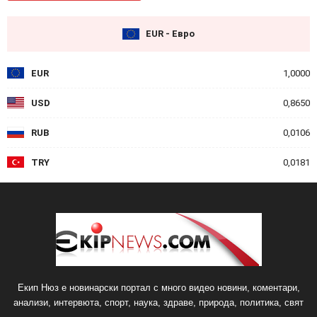
EUR - Евро
EUR
1,0000
USD
0,8650
RUB
0,0106
TRY
0,0181
Екип Нюз е новинарски портал с много видео новини, коментари,
анализи, интервюта, спорт, наука, здраве, природа, политика, свят