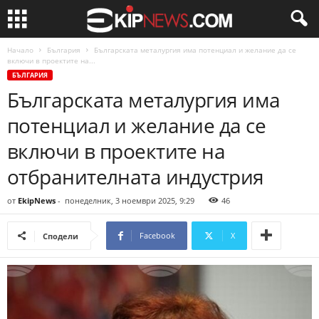
Начало
България
Българската металургия има потенциал и желание да се
включи в проектите на...
БЪЛГАРИЯ
Българската металургия има
потенциал и желание да се
включи в проектите на
отбранителната индустрия
от
EkipNews
-
понеделник, 3 ноември 2025, 9:29
46
Facebook
X
Сподели