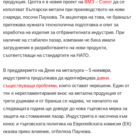
продукция. Целта е в новия проект на
ВМЗ – Сопот
да се
използват български метали при производството на нови
снаряди, посочи Паунова. Тя акцентира на това, че браншът
притежава нужната технологична подготовка и опит за
изработка на изделия за отбранителната индустрия. При
наличие на стабилен пазар, компании не биха имали
затруднения в разработването на нови продукти,
съответстващи на стандартите на НАТО.
В преддверието на Деня на металурга – 5 ноември,
индустрията продължава да идентифицира
давно
съществуващи проблеми
, които остават нерешени. Един от
тях е нерегламентирания внос на метална продукция от
трети държави и от бранша се надява, че началото на
следващата година ще доведе до нова търговска мярка за
защита на стоманения пазар. Индустрията е насочена към
износ и търговската политика на Европейската комисия (ЕК)
оказва пряко влияние, отбеляза Паунова.