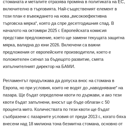
стоманата и металите отразява промяна в политиката на ЕС,
включително в търговията. Най-същественият елемент в
този план е въвеждането на нова „високоефективна
търговска мярка“, която да спре десетгодишния спад. В
началото на октомври 2025 г. Европейската комисия
представи предложение, което ще замени текущата защитна
мярка, валидна до юни 2026. Включени са важни
предложения от европейските производители, което е
положителен сигнал за бъдещото развитие, смята
изпълнителният директор на БАМИ.
Регламентът продължава да допуска внос на стомана в
Европа, но при условия, които не водят до „наводняване“ на
пазара. Ще бъдат определени квоти по държави, и ако тези
квоти бъдат запълнени, вносът ще бъде облаган с 50
процента мито. Количествата по тези квоти ще бъдат
съобразени с пазарните условия от преди 2013 г., когато бяха
внесени над 18 милиона тона безмитна стомана, основно от