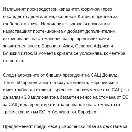
Излишният производствен капацитет, формиран през
последното десетилетие, особено в Китай, е причина за
глобалната криза. Нелоялните търговски практики и
нарастващият протекционизъм добавят допълнителни
изкривявания на стоманения пазар, предизвиквайки
значителен внос в Европа от Азия, Северна Африка и
Близкия изток. В момента кризата се усложнява, коментира
експертът.
След наложените от бившия президент на САЩ Доналд
Тръмп 50 процента мито върху стоманата, Европейският
съюз трябва да сключи търговско споразумение със САЩ, за
да запази 3.8 милиона тона безмитен износ на стомана от ЕС
за САЩ и да предотврати отклоняването на стоманата от
трети страни към ЕС, отбелязват от Еврофер.
Предложеният преди месец Европейски план за действие за