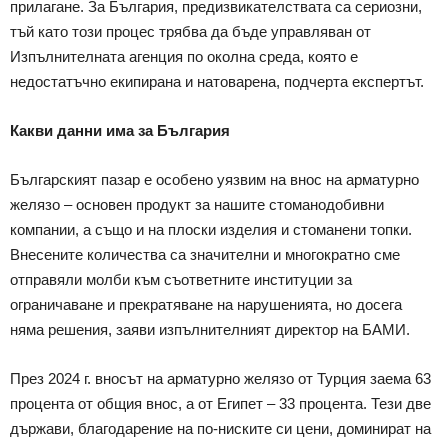
прилагане. За България, предизвикателствата са сериозни,
тъй като този процес трябва да бъде управляван от
Изпълнителната агенция по околна среда, която е
недостатъчно екипирана и натоварена, подчерта експертът.
Какви данни има за България
Българският пазар е особено уязвим на внос на арматурно
желязо – основен продукт за нашите стоманодобивни
компании, а също и на плоски изделия и стоманени топки.
Внесените количества са значителни и многократно сме
отправяли молби към съответните институции за
ограничаване и прекратяване на нарушенията, но досега
няма решения, заяви изпълнителният директор на БАМИ.
През 2024 г. вносът на арматурно желязо от Турция заема 63
процента от общия внос, а от Египет – 33 процента. Тези две
държави, благодарение на по-ниските си цени, доминират на