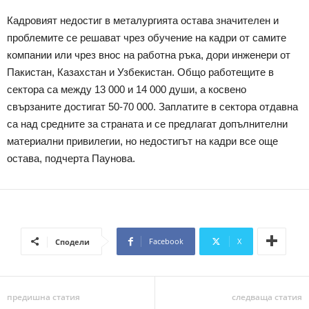
Кадровият недостиг в металургията остава значителен и
проблемите се решават чрез обучение на кадри от самите
компании или чрез внос на работна ръка, дори инженери от
Пакистан, Казахстан и Узбекистан. Общо работещите в
сектора са между 13 000 и 14 000 души, а косвено
свързаните достигат 50-70 000. Заплатите в сектора отдавна
са над средните за страната и се предлагат допълнителни
материални привилегии, но недостигът на кадри все още
остава, подчерта Паунова.
Facebook
X
Сподели
предишна статия
следваща статия