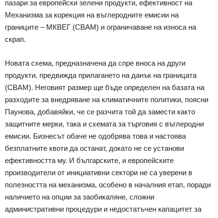
пазари за европейски зелени продукти, ефективност на
Механизма за корекция на въглеродните емисии на
границите – МКВЕГ (CBAM) и ограничаване на износа на
скрап.
Новата схема, предназначена да спре вноса на други
продукти, предвижда прилагането на данък на границата
(СВАМ). Неговият размер ще бъде определен на базата на
разходите за внедряване на климатичните политики, поясни
Паунова, добавяйки, че се разчита той да замести както
защитните мерки, така и схемата за търговия с въглеродни
емисии. Бизнесът обаче не одобрява това и настоява
безплатните квоти да останат, докато не се установи
ефективността му. И българските, и европейските
производители от инициативни сектори не са уверени в
полезността на механизма, особено в началния етап, поради
наличието на опции за заобикаляне, сложни
административни процедури и недостатъчен капацитет за