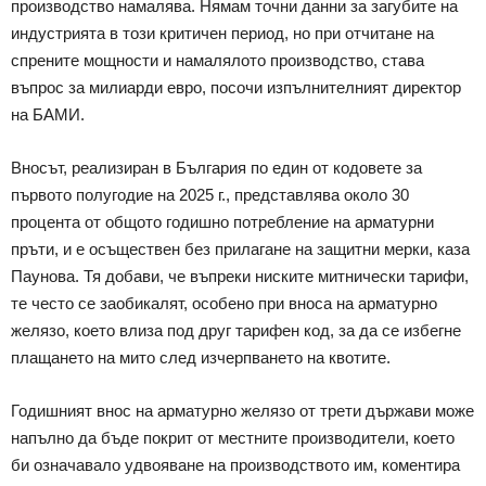
производство намалява. Нямам точни данни за загубите на
индустрията в този критичен период, но при отчитане на
спрените мощности и намалялото производство, става
въпрос за милиарди евро, посочи изпълнителният директор
на БАМИ.
Вносът, реализиран в България по един от кодовете за
първото полугодие на 2025 г., представлява около 30
процента от общото годишно потребление на арматурни
пръти, и е осъществен без прилагане на защитни мерки, каза
Паунова. Тя добави, че въпреки ниските митнически тарифи,
те често се заобикалят, особено при вноса на арматурно
желязо, което влиза под друг тарифен код, за да се избегне
плащането на мито след изчерпването на квотите.
Годишният внос на арматурно желязо от трети държави може
напълно да бъде покрит от местните производители, което
би означавало удвояване на производството им, коментира