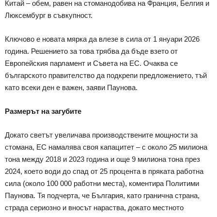
Китай – обем, равен на стоманодобива на Франция, Белгия и
Люксембург в съвкупност.
Ключово е новата мярка да влезе в сила от 1 януари 2026
година. Решението за това трябва да бъде взето от
Европейския парламент и Съвета на ЕС. Очаква се
българското правителство да подкрепи предложението, тъй
като всеки ден е важен, заяви Паунова.
Размерът на загубите
Докато светът увеличава производствените мощности за
стомана, ЕС намалява своя капацитет – с около 25 милиона
тона между 2018 и 2023 година и още 9 милиона тона през
2024, което води до спад от 25 процента в пряката работна
сила (около 100 000 работни места), коментира Политими
Паунова. Тя подчерта, че България, като гранична страна,
страда сериозно и вносът нараства, докато местното