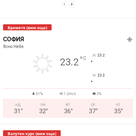
Времете (виж още)
СОФИЯ
Ясно Небе
23.2
°
C
23.2
°
23.2
°
51%
1.2m/s
3%
НД
ПН
ВТ
СР
ЧТ
31
°
32
°
36
°
37
°
35
°
Валутен курс (виж още)