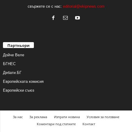
свържете се с нас:
editorial@ekipnews.com
Партньори
Дойче Веле
БГНЕС
Дебати.БГ
Европейската комисия
Европейски съюз
За нас
За реклама
Изпрати новина
Условия за ползване
Коментари под статиите
Контакт