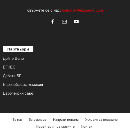
свържете се с нас:
editorial@ekipnews.com
Партньори
Дойче Веле
БГНЕС
Дебати.БГ
Европейската комисия
Европейски съюз
За нас
За реклама
Изпрати новина
Условия за ползване
Коментари под статиите
Контакт