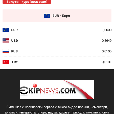
Валутен курс (виж още)
EUR - Евро
EUR
1,0000
USD
0,8649
RUB
0,0105
TRY
0,0181
Екип Нюз е новинарски портал с много видео новини, коментари,
анализи, интервюта, спорт, наука, здраве, природа, политика, свят