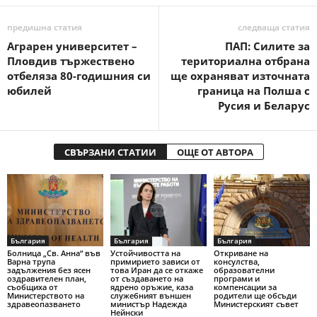
предишна статия
следваща статия
Аграрен университет –
ПАП: Силите за
Пловдив тържествено
териториална отбрана
отбеляза 80-годишния си
ще охраняват източната
юбилей
граница на Полша с
Русия и Беларус
СВЪРЗАНИ СТАТИИ
ОЩЕ ОТ АВТОРА
България
България
България
Болница „Св. Анна“ във
Устойчивостта на
Откриване на
Варна трупа
примирието зависи от
консулства,
задължения без ясен
това Иран да се откаже
образователни
оздравителен план,
от създаването на
програми и
съобщиха от
ядрено оръжие, каза
компенсации за
Министерството на
служебният външен
родители ще обсъди
здравеопазването
министър Надежда
Министерският съвет
Нейнски