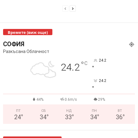
Времете (виж още)
СОФИЯ
Разкъсана Облачност
24.2
°
C
24.2
°
24.2
°
44%
0.6m/s
29%
ПТ
СБ
НД
ПН
ВТ
24
°
34
°
33
°
34
°
36
°