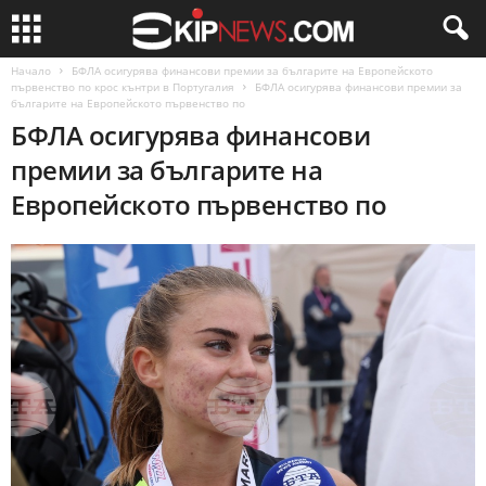
Начало
БФЛА осигурява финансови премии за българите на Европейското
първенство по крос кънтри в Португалия
БФЛА осигурява финансови премии за
българите на Европейското първенство по
БФЛА осигурява финансови
премии за българите на
Европейското първенство по