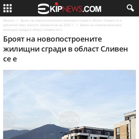
Начало
Броят на новопостроените жилищни сгради в област Сливен се е
увеличил през третото тримесечие на 2025 г.
Броят на новопостроените
жилищни сгради в област Сливен се е
Броят на новопостроените
жилищни сгради в област Сливен
се е