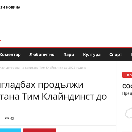
АТИ НОВИНА
Коментар
Любопитно
Пари
Култура
Спорт
жи договора на капитана Тим Клайндинст до 2029 година
Вр
нгладбах продължи
СО
тана Тим Клайндинст до
Пред
43