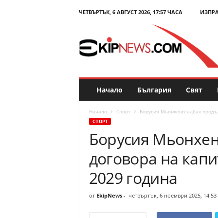
ЧЕТВЪРТЪК, 6 АВГУСТ 2026, 17:57 ЧАСА
ИЗПР
E
k
i
p
N
e
w
s
Начало
България
Свят
.
c
Начало
Спорт
Борусия Мьонхенгладбах продъл
o
СПОРТ
m
Борусия Мьонхе
–
Н
договора на капи
о
в
2029 година
и
н
от
EkipNews
-
четвъртък, 6 ноември 2025, 14:53
и
и
к