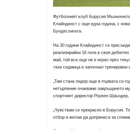
Футболният клуб Борусия Мьонхенгла
Клайндинст с още една година, с нова
Бундеслигата.
На 30 години Клайндинст се присъеди
реализирайки 16 гола в своя дебютен 
май, той все още не е играл през тек
тази седмица е започнал тренировки 
„Тим стана лидер още в първата си год
нетърпение очакваме завръщането му 
спортният директор Роувен Шрьодер, 
„Чувствам се прекрасно в Борусия. Т
отбор и желая да допринеса за спомаг