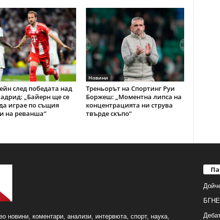
Новини
ейн след победата над
Треньорът на Спортинг Руи
адрид: „Байерн ще се
Боржеш: „Моментна липса на
да играе по същия
концентрацията ни струва
и на реванша“
твърде скъпо“
Па
Дойч
БГНЕ
Деба
о новини, коментари, анализи, интервюта, спорт, наука,