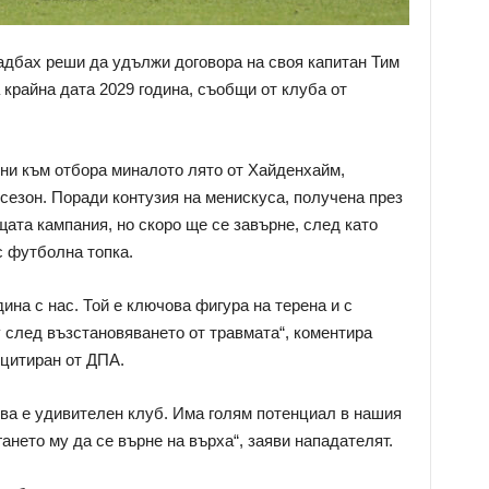
дбах реши да удължи договора на своя капитан Тим
 крайна дата 2029 година, съобщи от клуба от
ни към отбора миналото лято от Хайденхайм,
сезон. Поради контузия на менискуса, получена през
ущата кампания, но скоро ще се завърне, след като
с футболна топка.
ина с нас. Той е ключова фигура на терена и с
след възстановяването от травмата“, коментира
цитиран от ДПА.
ова е удивителен клуб. Има голям потенциал в нашия
ането му да се върне на върха“, заяви нападателят.