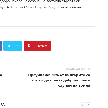
обро начало на сезона, но постигна първата си
нд с 4:0 срещу Санкт Паули. Следващият мач на
X
Pinterest
Copy URL
следваща статия
а
Проучване: 20% от българите са
готови да станат доброволци в
случай на война
ОРА