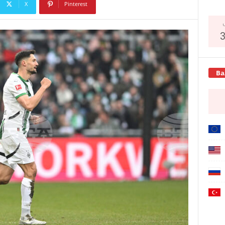
X
Pinterest
Copy URL
Ва