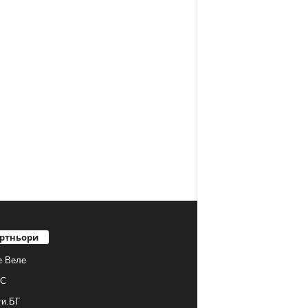
ртньори
е Веле
С
ти.БГ