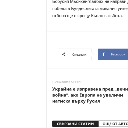
Борусия Мьонхенгладбах не направи д
победа в Бундеслигата миналия уике
отбора ще е срещу Кьолн в събота.
Facebook
Сподели
предишна статия
Украйна е изправена пред „вечн
война“, ако Европа не увеличи
натиска върху Русия
СВЪРЗАНИ СТАТИИ
ОЩЕ ОТ АВТ