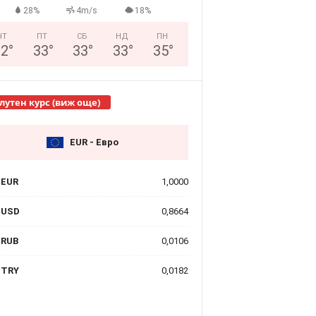
28%
4m/s
18%
ЧТ
ПТ
СБ
НД
ПН
32
°
33
°
33
°
33
°
35
°
лутен курс (виж още)
EUR - Евро
EUR
1,0000
USD
0,8664
RUB
0,0106
TRY
0,0182