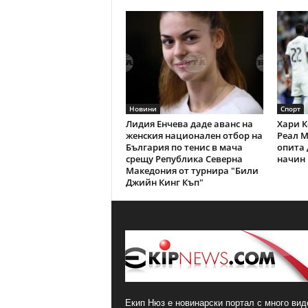
Новини
Спорт
Лидия Енчева даде аванс на
Хари К
женския национален отбор на
Реал М
България по тенис в мача
опита 
срещу Република Северна
начин 
Македония от турнира "Били
Джийн Кинг Къп"
Екип Нюз е новинарски портал с много виде