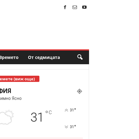
Времето
От седмицата
емете (виж още)
ФИЯ
имно Ясно
°
31
°
C
31
°
31