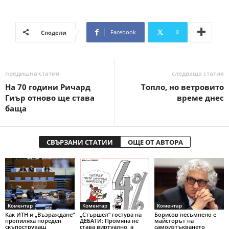
Facebook
X
Сподели
предишна статия
следваща статия
На 70 години Ричард
Топло, но ветровито
Гиър отново ще става
време днес
баща
СВЪРЗАНИ СТАТИИ
ОЩЕ ОТ АВТОРА
Коментар
Коментар
Коментар
Как ИТН и „Възраждане“
„Стършел“ гостува на
Борисов несъмнено е
пропиляха пореден
ДЕБАТИ: Промяна не
майсторът на
скъпоструващ
става виртуално, а
самоизтъкването