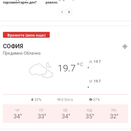
парламентарен ден?
реално.
Времете (виж още)
СОФИЯ
Предимно Облачно
19.7
°
C
19.7
°
19.7
°
55%
0.5m/s
57%
ЧТ
ПТ
СБ
НД
ПН
34
°
33
°
34
°
35
°
32
°