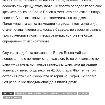
не стигат за големи нови визии и за радикални промени,
особено пък срещу статуквото. Те просто определят все още
крехката сянка на Борис Бонев в местната политика и нищо
повече. А сянката зависи от големината на предмета.
Политическата сянка на младия кандидат-кмет може и да
стане по-значителна и широка в бъдеще, но засега отразява
просто неговите политически размери, които вече бяха
определени от избирателите.
Случката с дебата показва, че Борис Бонев май си е
повярвал, че е по-голям от сянката си. Е, не е, и колкото по-
рано му стане ясно, толкова по-голям шанс има да развие
успеха си, вместо да закопае 41 000 гласа. Факт е, че той
остави името си в изборната история на София, но засега
нея реално ще продължават да я пишат други.
ТАГОВЕ
БОНЕВ
ВОТ
ГЛАСОВЕ
ИЗБОРИ
ПОЛИТИКИ
СОФИЯ
СПАСИ СОФИЯ