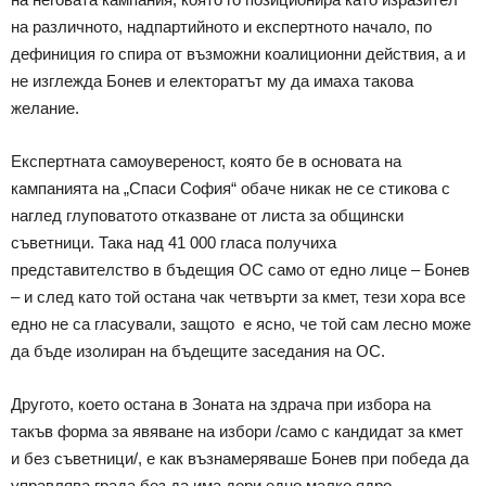
на различното, надпартийното и експертното начало, по
дефиниция го спира от възможни коалиционни действия, а и
не изглежда Бонев и електоратът му да имаха такова
желание.
Експертната самоувереност, която бе в основата на
кампанията на „Спаси София“ обаче никак не се стикова с
наглед глуповатото отказване от листа за общински
съветници. Така над 41 000 гласа получиха
представителство в бъдещия ОС само от едно лице – Бонев
– и след като той остана чак четвърти за кмет, тези хора все
едно не са гласували, защото е ясно, че той сам лесно може
да бъде изолиран на бъдещите заседания на ОС.
Другото, което остана в Зоната на здрача при избора на
такъв форма за явяване на избори /само с кандидат за кмет
и без съветници/, е как възнамеряваше Бонев при победа да
управлява града без да има дори едно малко ядро