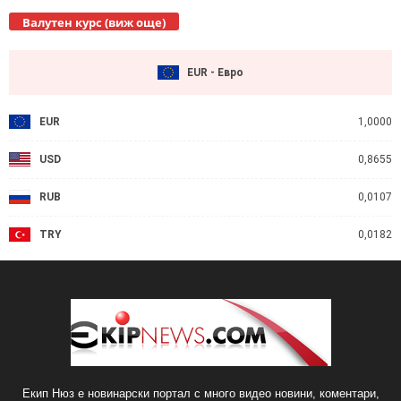
Валутен курс (виж още)
EUR - Евро
EUR
1,0000
USD
0,8655
RUB
0,0107
TRY
0,0182
Екип Нюз е новинарски портал с много видео новини, коментари,