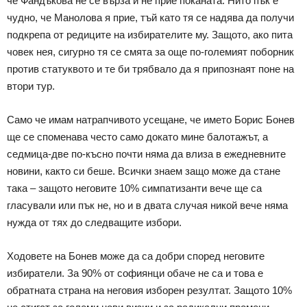
че Фандъкова не се върза и не прие поканата. Нито пък е
чудно, че Манолова я прие, тъй като тя се надява да получи
подкрепа от редиците на избирателите му. Защото, ако пита
човек нея, сигурно тя се смята за още по-големият поборник
против статуквото и те би трябвало да я припознаят поне на
втори тур.
Само че имам натрапчивото усещане, че името Борис Бонев
ще се споменава често само докато мине балотажът, а
седмица-две по-късно почти няма да влиза в ежедневните
новини, както си беше. Всички знаем защо може да стане
така – защото неговите 10% симпатизанти вече ще са
гласували или пък не, но и в двата случая никой вече няма
нужда от тях до следващите избори.
Ходовете на Бонев може да са добри според неговите
избиратели. За 90% от софиянци обаче не са и това е
обратната страна на неговия изборен резултат. Защото 10%