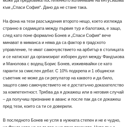
може да предизвика постепенното излиняване на ентусиазма
към „Спаси София“. Дано да не стане така.
На фона на тези разсъждения второто нещо, което изглежда
странно в седмицата между първия тур и балотажа, е защо,
след като поне формално Бонев и „Спаси София“ вече
минават в миманса и няма да са фактор в градското
управление, те имат самочувствието на арбитър в столицата
и се натискат да организират изборен дуел между Фандъкова
и Манолова с водещ Борис Бонев, изживявайки се като
гаранти за смислен дебат. С 10% подкрепа и 1 общински
съветник не може да си регулатор на каквото и да било,
защото само самочувствието не е достатъчно доказателство
за компетентност. Трябва да я докажеш или в неговия случай
– да получиш признание в аванс и после пак да се докажеш
пред тези, които са ти се доверили.
В последното Бонев не успя в нужната степен и не е чудно,