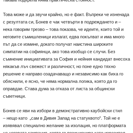
Това може и да звучи крайно, но е факт. Въпреки че изненада
с резултата си, Бонев е чак четвърти в подреждането и –
нека говорим трезво – това показва, че идеите, които той и
неговите съмишленици излагат, едва покълват и има много
път да се измине, докато получат наистина широките
симпатии на софиянци, ако това изобщо се случи. Без
съмнение инициативата за София и нейния кандидат внесоха
някакъв лъч свежест и различност, но поне едно тяхно
решение е направо озадачаващо и независимо как биха го
обяснили, е ясно, че няма нормална логика, която да го
оправдае. Става дума за отказа от листа за общински
съветници.
Бонев се яви на избори в демонстративно каубойски стил
– нещо като „сам в Дивия Запад на статуквото“. Той не е
изявявал специално желание за изолация, но платформата
на неговата кампания, която го позиционира като изразител