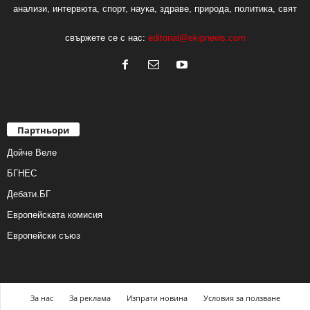
анализи, интервюта, спорт, наука, здраве, природа, политика, свят
свържете се с нас:
editorial@ekipnews.com
Партньори
Дойче Веле
БГНЕС
Дебати.БГ
Европейската комисия
Европейски съюз
За нас
За реклама
Изпрати новина
Условия за ползване