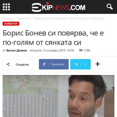
Начало
Коментар
Борис Бонев си повярва, че е по-голям от сянката си
КОМЕНТАР
Борис Бонев си повярва, че е
по-голям от сянката си
от
Васил Димов
-
вторник, 5 ноември 2019, 18:50
1786
Facebook
X
Сподели