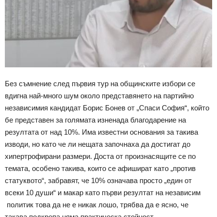
Без съмнение след първия тур на общинските избори се
вдигна най-много шум около представянето на партийно
независимия кандидат Борис Бонев от „Спаси София“, който
бе представен за голямата изненада благодарение на
резултата от над 10%. Има известни основания за такива
изводи, но като че ли нещата започнаха да достигат до
хипертрофирани размери. Доста от произнасящите се по
темата, особено такива, които се афишират като „против
статуквото“, забравят, че 10% означава просто „един от
всеки 10 души“ и макар като първи резултат на независим
политик това да не е никак лошо, трябва да е ясно, че
такава подкрепа няма практическа стойност.