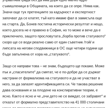
съмишленици в Общината, на които да се опре. Няма как.
Значи още тук претенциите за кадърност и експертност
започват да се клатят, тъй като имаме фал в замисъла още
на старта. Да, Бонев постигна исторически резултат и нещо,
което досега не е правено в София, но то може и вече да е
приключило, защото прословутата „борба против статуквото“
скоро ще се води реално само от един съветник /той/ и
липсата на негови сподвижници в ОС още четири години ще
бъде запълнена от хора на „статуквото“.
Защо се направи това – не знам, бъдещето ще покаже. Може
пък и „спасителите“ да смятат, че е по-добре да се държат
настрани от формализма на статуквото и да не участват в
него, за да запазят идентификацията си. Че такова решение
дава основания и за плодене на конспиративни теории, е
ясно. Както е ясно и че „очи дето не се виждат, се забравят“ и
отказът от формално представителство на 41 000 столичани