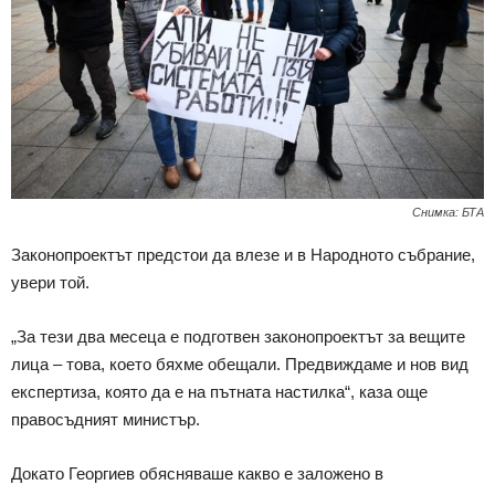
Снимка: БТА
Законопроектът предстои да влезе и в Народното събрание,
увери той.
„За тези два месеца е подготвен законопроектът за вещите
лица – това, което бяхме обещали. Предвиждаме и нов вид
експертиза, която да е на пътната настилка“, каза още
правосъдният министър.
Докато Георгиев обясняваше какво е заложено в