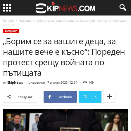
Начало
Водещи
„Борим се за вашите деца, за нашите вече е късно“: Пореден
протест...
ВОДЕЩИ
„Борим се за вашите деца, за
нашите вече е късно“: Пореден
протест срещу войната по
пътищата
от
EkipNews
-
понеделник, 7 април 2025, 12:34
149
Facebook
X
Сподели