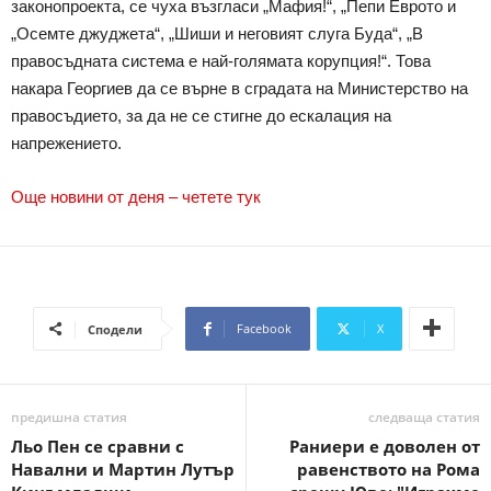
законопроекта, се чуха възгласи „Мафия!“, „Пепи Еврото и
„Осемте джуджета“, „Шиши и неговият слуга Буда“, „В
правосъдната система е най-голямата корупция!“. Това
накара Георгиев да се върне в сградата на Министерство на
правосъдието, за да не се стигне до ескалация на
напрежението.
Още новини от деня – четете тук
Facebook
X
Сподели
предишна статия
следваща статия
Льо Пен се сравни с
Раниери е доволен от
Навални и Мартин Лутър
равенството на Рома