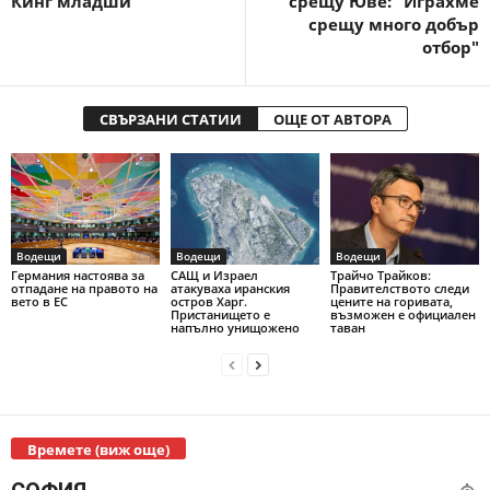
Кинг младши
срещу Юве: "Играхме
срещу много добър
отбор"
СВЪРЗАНИ СТАТИИ
ОЩЕ ОТ АВТОРА
Водещи
Водещи
Водещи
Германия настоява за
САЩ и Израел
Трайчо Трайков:
отпадане на правото на
атакуваха иранския
Правителството следи
вето в ЕС
остров Харг.
цените на горивата,
Пристанището е
възможен е официален
напълно унищожено
таван
Времете (виж още)