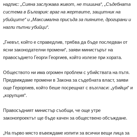
надпис:
„Сияна заслужава живот, не тишина“, „Съдебната
система в България: враг на жертвите, защитник на
убийците“ и „Максимална присъда за пияните, дрогирани и
нагли пътни убийци“.
„Гневът, който е справедлив, трябва да бъде последван от
ясни законодателни промени“, заяви министърът на
правосъдието Георги Георгиев, който излезе при хората.
Обществото ни има огромен проблем с убийствата на пътя.
Предвиждаме промени в Закона за съдебната власт, заяви
още Героргиев, който беше посрещнат с възгласи: „убийци“ и
„корупция“.
Правосъдният министър съобщи, че още утре
законопроектът ще бъде качен за обществено обсъждане.
„На първо място въвеждаме изпити за всички вещи лица за