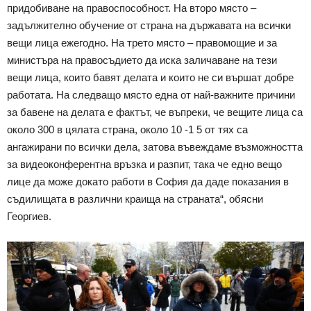
придобиване на правоспособност. На второ място –
задължително обучение от страна на държавата на всички
вещи лица ежегодно. На трето място – правомощие и за
министъра на правосъдието да иска заличаване на тези
вещи лица, които бавят делата и които не си вършат добре
работата. На следващо място една от най-важните причини
за бавене на делата е фактът, че въпреки, че вещите лица са
около 300 в цялата страна, около 10 -1 5 от тях са
ангажирани по всички дела, затова въвеждаме възможността
за видеоконферентна връзка и разпит, така че едно вещо
лице да може докато работи в София да даде показания в
съдилищата в различни краища на страната“, обясни
Георгиев.