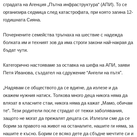
сградата на Агенция „Пътна инфраструктура“ (АПИ). То се
организира седмица след катастрофата, при която загина 12-
годишната Сияна.
Почернените семейства тръгнаха на шествие с надежда
болката им и техният зов да има строги закони най-накрая да
бъдат чути.
Категорично настояваме за оставка на шефа на АПИ, заяви
Петя Иванова, създател на сдружение “Ангели на пътя”.
„Надявам се обществото да се вдигне, да излезе и да
окажем нужния натиск. Толкова много деца никога няма да
влязат в класните стаи, никога няма да кажат „Мамо, обичам
те“. Тези родители после страдат от тежки заболявания,
защото не могат да прежалят децата си. Излезли сме да се
борим за правото на живот на останалите, нашите ги няма, за
нашите е късно. Борим се всяко дете да сбъдне мечтите си и