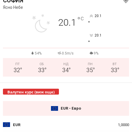
СОФИЯ
Ясно Небе
20.1
°
C
20.1
°
20.1
°
54%
0.5m/s
9%
ПТ
СБ
НД
ПН
ВТ
32
°
33
°
34
°
35
°
33
°
Валутен курс (виж още)
EUR - Евро
EUR
1,0000